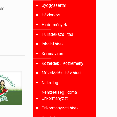
Gyógyszertár
aló
Háziorvos
Hirdetmények
Hulladékszállítás
Iskolai hírek
Koronavírus
Közérdekű Közlemény
Művelődési Ház hírei
Nekrológ
Nemzetiségi Roma
Önkormányzat
Önkormányzati hírek