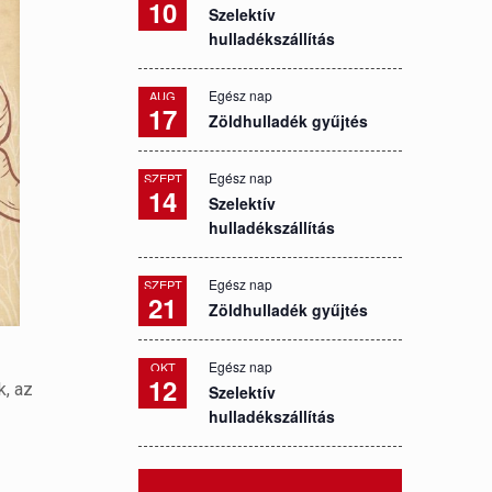
10
Szelektív
hulladékszállítás
Egész nap
AUG
17
Zöldhulladék gyűjtés
Egész nap
SZEPT
14
Szelektív
hulladékszállítás
Egész nap
SZEPT
21
Zöldhulladék gyűjtés
Egész nap
OKT
12
k, az
Szelektív
hulladékszállítás