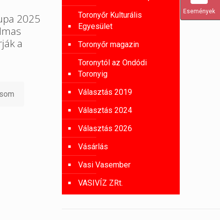
Események
Toronyőr Kulturális
Kupa 2025
Egyesület
almas
rják a
Toronyőr magazin
Toronytól az Ondódi
Toronyig
Választás 2019
asom
Választás 2024
Választás 2026
Vásárlás
Vasi Vasember
VASIVÍZ ZRt.