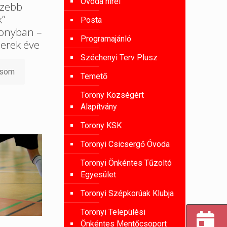
Óvoda hírei
szebb
”
Posta
onyban –
Programajánló
zerek éve
Széchenyi Terv Plusz
asom
Temető
Torony Községért
Alapítvány
Torony KSK
Toronyi Csicsergő Óvoda
Toronyi Önkéntes Tűzoltó
Egyesület
Toronyi Szépkorúak Klubja
Toronyi Települési
Önkéntes Mentőcsoport