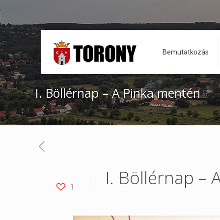
Bemutatkozás
I. Böllérnap – A Pinka mentén
I. Böllérnap –
1