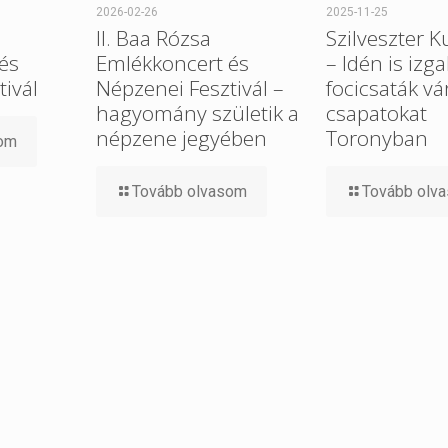
2026-02-26
2025-11-25
II. Baa Rózsa
​Szilveszter 
és
Emlékkoncert és
– Idén is izg
ivál
Népzenei Fesztivál –
focicsaták vá
hagyomány születik a
csapatokat
népzene jegyében
Toronyban
som
Tovább olvasom
Tovább olv