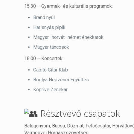
15:30 – Gyermek- és kulturális programok:
Brand nyúl
Harisnyás pipik
Magyar–horvát–német énekkarok
Magyar táncosok
18:00 – Koncertek:
Capito Gitár Klub
Boglya Népzenei Együttes
Koprive Zenekar
Résztvevő csapatok
Balogunyom, Bucsu, Dozmat, Felsőcsatár, Horvátlövő,
Vármegyei Horgászszövetség.