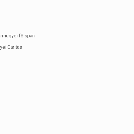
ármegyei főispán
ei Caritas