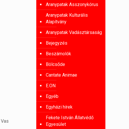
Aranypatak Asszonykórus
Aranypatak Kulturális
Alapítvány
Aranypatak Vadásztársaság
Bejegyzés
Beszámolók
Bölcsőde
Cantate Animae
E.ON
Egyéb
Egyházi hírek
Fekete István Állatvédő
a Vas
Egyesület