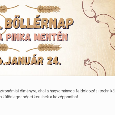
ztronómiai élményre, ahol a hagyományos feldolgozási techniká
ris különlegességei kerülnek a középpontba!