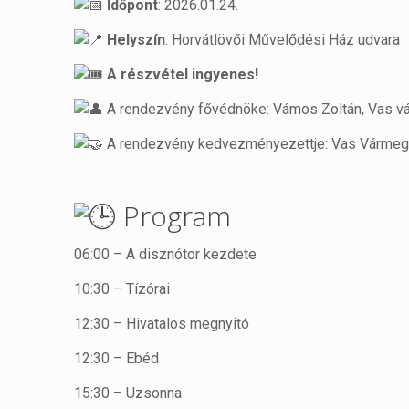
Időpont
: 2026.01.24.
Helyszín
: Horvátlövői Művelődési Ház udvara
A részvétel ingyenes!
A rendezvény fővédnöke: Vámos Zoltán, Vas v
A rendezvény kedvezményezettje: Vas Vármegy
Program
06:00 – A disznótor kezdete
10:30 – Tízórai
12:30 – Hivatalos megnyitó
12:30 – Ebéd
15:30 – Uzsonna