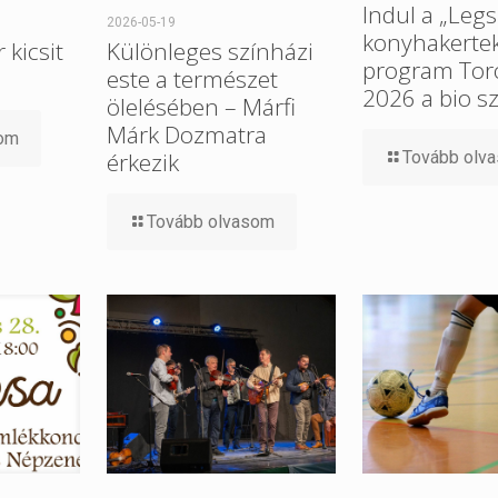
Indul a „Leg
2026-05-19
konyhakertek
 kicsit
Különleges színházi
program Tor
este a természet
2026 a bio s
ölelésében – Márfi
Márk Dozmatra
som
érkezik
Tovább olv
Tovább olvasom