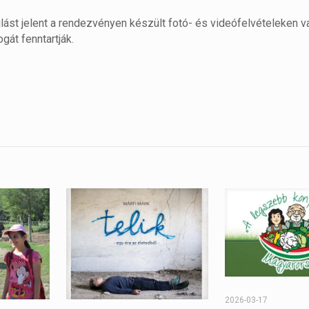
ást jelent a rendezvényen készült fotó- és videófelvételeken v
át fenntartják.
2026-03-17