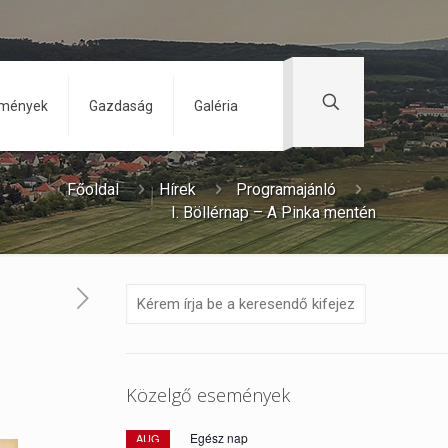
zmények
Gazdaság
Galéria
Főoldal
Hírek
Programajánló
I. Böllérnap – A Pinka mentén
Közelgő események
Egész nap
AUG