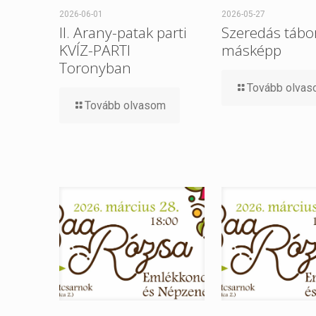
2026-06-01
2026-05-27
II. Arany-patak parti
Szeredás tábor
KVÍZ-PARTI
másképp
Toronyban
Tovább olva
Tovább olvasom