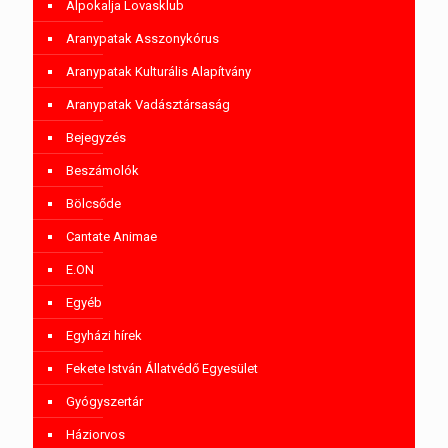
Alpokalja Lovasklub
Aranypatak Asszonykórus
Aranypatak Kulturális Alapítvány
Aranypatak Vadásztársaság
Bejegyzés
Beszámolók
Bölcsőde
Cantate Animae
E.ON
Egyéb
Egyházi hírek
Fekete István Állatvédő Egyesület
Gyógyszertár
Háziorvos