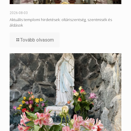
2026-08-03
Aktuális templomi hirdetések: oltáriszentség, szentmisék és
áldások
Tovább olvasom