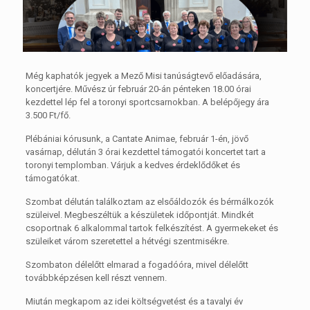
Még kaphatók jegyek a Mező Misi tanúságtevő előadására,
koncertjére. Művész úr február 20-án pénteken 18.00 órai
kezdettel lép fel a toronyi sportcsarnokban. A belépőjegy ára
3.500 Ft/fő.
Plébániai kórusunk, a Cantate Animae, február 1-én, jövő
vasárnap, délután 3 órai kezdettel támogatói koncertet tart a
toronyi templomban. Várjuk a kedves érdeklődőket és
támogatókat.
Szombat délután találkoztam az elsőáldozók és bérmálkozók
szüleivel. Megbeszéltük a készületek időpontját. Mindkét
csoportnak 6 alkalommal tartok felkészítést. A gyermekeket és
szüleiket várom szeretettel a hétvégi szentmisékre.
Szombaton délelőtt elmarad a fogadóóra, mivel délelőtt
továbbképzésen kell részt vennem.
Miután megkapom az idei költségvetést és a tavalyi év