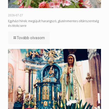
2026-07-27
Egyházi hírek: megújult harangszó, gluténmentes oltáriszentség
és titokcsere
Tovább olvasom