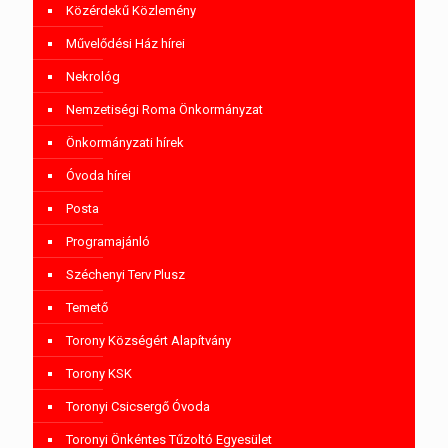
Közérdekű Közlemény
Művelődési Ház hírei
Nekrológ
Nemzetiségi Roma Önkormányzat
Önkormányzati hírek
Óvoda hírei
Posta
Programajánló
Széchenyi Terv Plusz
Temető
Torony Községért Alapítvány
Torony KSK
Toronyi Csicsergő Óvoda
Toronyi Önkéntes Tűzoltó Egyesület