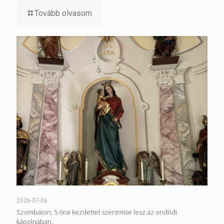
Tovább olvasom
2026-07-06
Szombaton, 5 órai kezdettel szentmise lesz az ondódi
kápolnában.