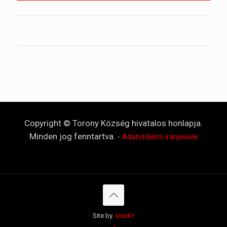
Copyright © Torony Község hivatalos honlapja.
Minden jog fenntartva.
-
Adatvédelmi irányelvek
Site by.
ViszkY