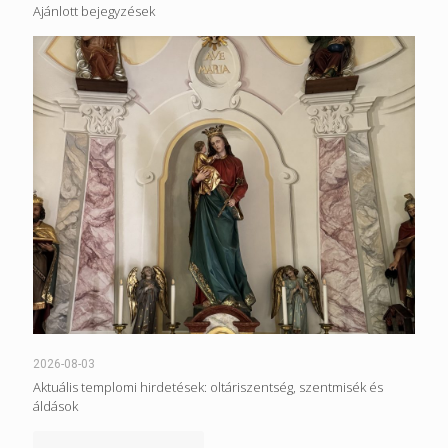
Ajánlott bejegyzések
2026-08-03
Aktuális templomi hirdetések: oltáriszentség, szentmisék és
áldások