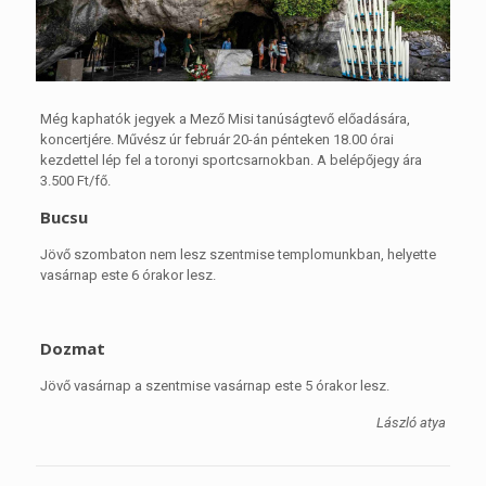
Még kaphatók jegyek a Mező Misi tanúságtevő előadására,
koncertjére. Művész úr február 20-án pénteken 18.00 órai
kezdettel lép fel a toronyi sportcsarnokban. A belépőjegy ára
3.500 Ft/fő.
Bucsu
Jövő szombaton nem lesz szentmise templomunkban, helyette
vasárnap este 6 órakor lesz.
Dozmat
Jövő vasárnap a szentmise vasárnap este 5 órakor lesz.
László atya