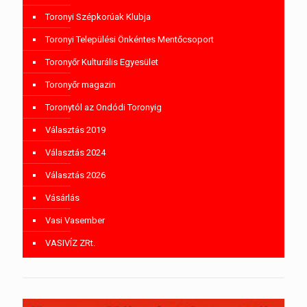
Toronyi Szépkorúak Klubja
Toronyi Települési Önkéntes Mentőcsoport
Toronyőr Kulturális Egyesület
Toronyőr magazin
Toronytól az Ondódi Toronyig
Választás 2019
Választás 2024
Választás 2026
Vásárlás
Vasi Vasember
VASIVÍZ ZRt.