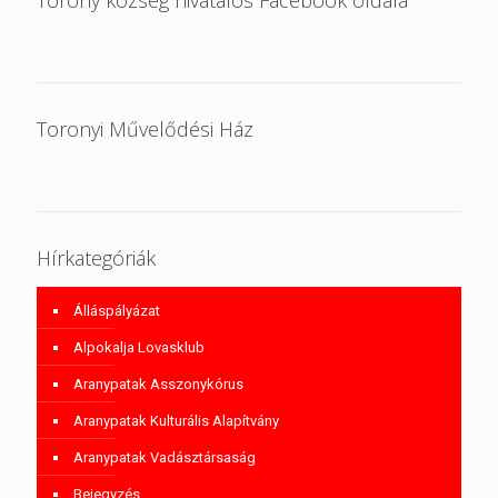
Toronyi Művelődési Ház
Hírkategóriák
Álláspályázat
Alpokalja Lovasklub
Aranypatak Asszonykórus
Aranypatak Kulturális Alapítvány
Aranypatak Vadásztársaság
Bejegyzés