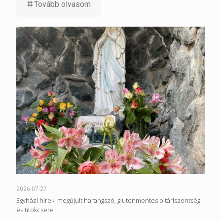
Tovább olvasom
2026-07-27
Egyházi hírek: megújult harangszó, gluténmentes oltáriszentség
és titokcsere