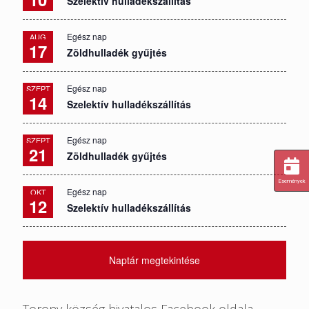
Szelektív hulladékszállítás
Egész nap
AUG
17
Zöldhulladék gyűjtés
Egész nap
SZEPT
14
Szelektív hulladékszállítás
Egész nap
SZEPT
21
Zöldhulladék gyűjtés
Események
Egész nap
OKT
12
Szelektív hulladékszállítás
Naptár megtekintése
Torony község hivatalos Facebook oldala