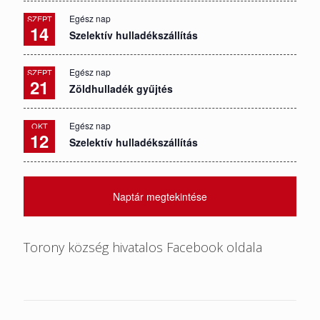
Egész nap
SZEPT
14
Szelektív hulladékszállítás
Egész nap
SZEPT
21
Zöldhulladék gyűjtés
Egész nap
OKT
12
Szelektív hulladékszállítás
Naptár megtekintése
Torony község hivatalos Facebook oldala