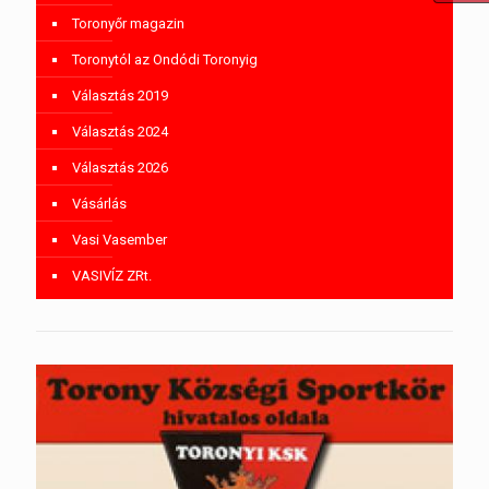
Toronyőr magazin
Toronytól az Ondódi Toronyig
Választás 2019
Választás 2024
Választás 2026
Vásárlás
Vasi Vasember
VASIVÍZ ZRt.