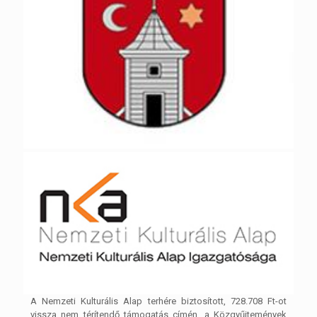
A Nemzeti Kulturális Alap terhére biztosított, 728.708 Ft-ot
vissza nem térítendő támogatás címén, a Közgyűjtemények