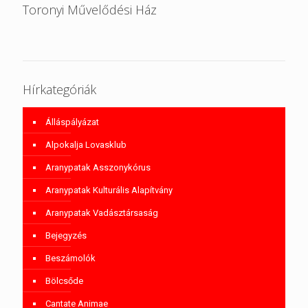
Toronyi Művelődési Ház
Hírkategóriák
Álláspályázat
Alpokalja Lovasklub
Aranypatak Asszonykórus
Aranypatak Kulturális Alapítvány
Aranypatak Vadásztársaság
Bejegyzés
Beszámolók
Bölcsőde
Cantate Animae