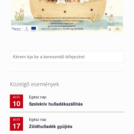
Közelgő események
Egész nap
AUG
10
Szelektív hulladékszállítás
Egész nap
AUG
17
Zöldhulladék gyűjtés