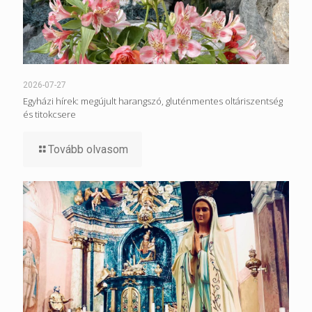
2026-07-27
Egyházi hírek: megújult harangszó, gluténmentes oltáriszentség
és titokcsere
Tovább olvasom