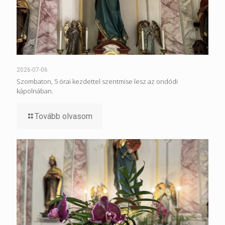
2026-07-06
Szombaton, 5 órai kezdettel szentmise lesz az ondódi
kápolnában.
Tovább olvasom