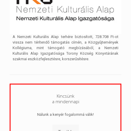
A Nemzeti Kulturális Alap terhére biztosított, 728.708 Ft-ot
vissza nem térítendő támogatás címén, a Közgyűjtemények
Kollégiuma, mint támogató megbízásából, a Nemzeti
Kulturális Alap Igazgatósága Torony Község Könyvtárának
szakmai eszközfejlesztésre, korszerűsítésre.
Kincsünk
a mindennapi
Nálunk a kenyér fogalommá válik!