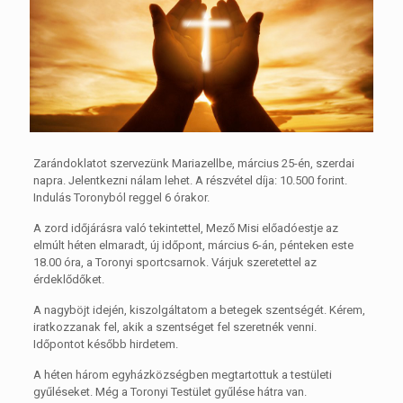
Zarándoklatot szervezünk Mariazellbe, március 25-én, szerdai
napra. Jelentkezni nálam lehet. A részvétel díja: 10.500 forint.
Indulás Toronyból reggel 6 órakor.
A zord időjárásra való tekintettel, Mező Misi előadóestje az
elmúlt héten elmaradt, új időpont, március 6-án, pénteken este
18.00 óra, a Toronyi sportcsarnok. Várjuk szeretettel az
érdeklődőket.
A nagyböjt idején, kiszolgáltatom a betegek szentségét. Kérem,
iratkozzanak fel, akik a szentséget fel szeretnék venni.
Időpontot később hirdetem.
A héten három egyházközségben megtartottuk a testületi
gyűléseket. Még a Toronyi Testület gyűlése hátra van.