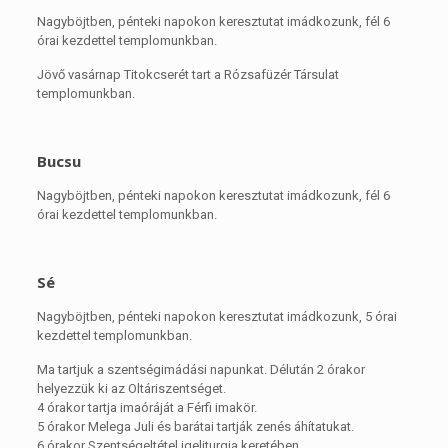
Nagyböjtben, pénteki napokon keresztutat imádkozunk, fél 6
órai kezdettel templomunkban.
Jövő vasárnap Titokcserét tart a Rózsafüzér Társulat
templomunkban.
Bucsu
Nagyböjtben, pénteki napokon keresztutat imádkozunk, fél 6
órai kezdettel templomunkban.
Sé
Nagyböjtben, pénteki napokon keresztutat imádkozunk, 5 órai
kezdettel templomunkban.
Ma tartjuk a szentségimádási napunkat. Délután 2 órakor
helyezzük ki az Oltáriszentséget.
4 órakor tartja imaóráját a Férfi imakör.
5 órakor Melega Juli és barátai tartják zenés áhítatukat.
6 órakor Szentségeltétel igeliturgia keretében.