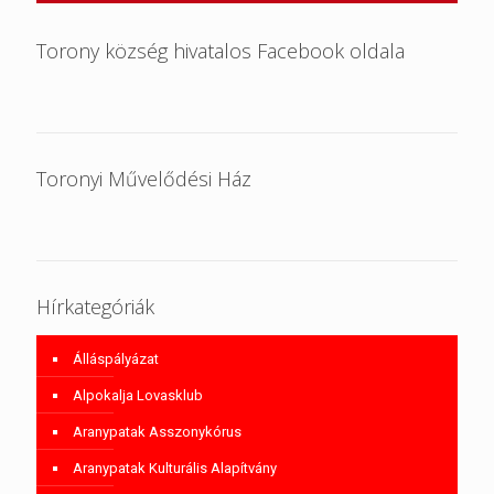
Torony község hivatalos Facebook oldala
Toronyi Művelődési Ház
Hírkategóriák
Álláspályázat
Alpokalja Lovasklub
Aranypatak Asszonykórus
Aranypatak Kulturális Alapítvány