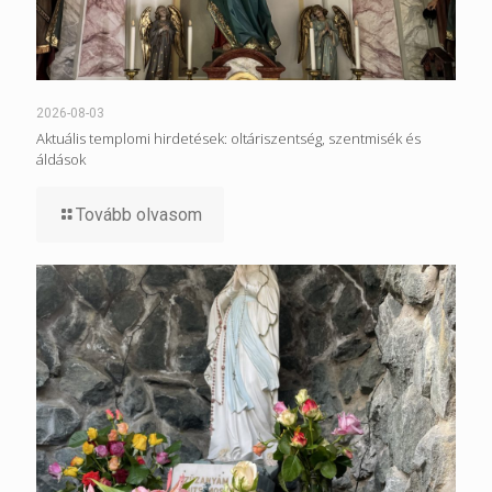
2026-08-03
Aktuális templomi hirdetések: oltáriszentség, szentmisék és
áldások
Tovább olvasom