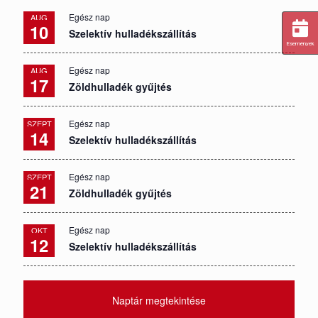
Egész nap
AUG
10
Szelektív hulladékszállítás
Események
Egész nap
AUG
17
Zöldhulladék gyűjtés
Egész nap
SZEPT
14
Szelektív hulladékszállítás
Egész nap
SZEPT
21
Zöldhulladék gyűjtés
Egész nap
OKT
12
Szelektív hulladékszállítás
Naptár megtekintése