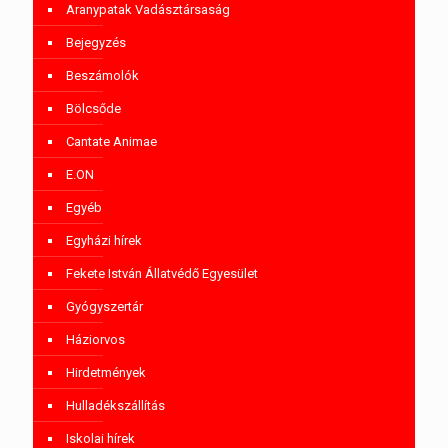
Aranypatak Vadásztársaság
Bejegyzés
Beszámolók
Bölcsőde
Cantate Animae
E.ON
Egyéb
Egyházi hírek
Fekete István Állatvédő Egyesület
Gyógyszertár
Háziorvos
Hirdetmények
Hulladékszállítás
Iskolai hírek