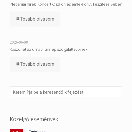
Plébániai hírek: Koncert Oszkón és emlékkönyv készítése Sében
Tovább olvasom
2026-06-08
Köszönet az úrnapi ünnep szolgálattevőinek
Tovább olvasom
Közelgő események
Egész nap
AUG