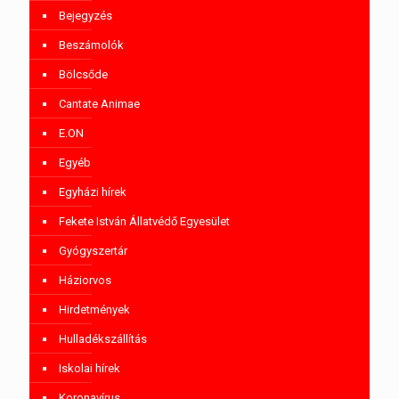
Bejegyzés
Beszámolók
Bölcsőde
Cantate Animae
E.ON
Egyéb
Egyházi hírek
Fekete István Állatvédő Egyesület
Gyógyszertár
Háziorvos
Hirdetmények
Hulladékszállítás
Iskolai hírek
Koronavírus