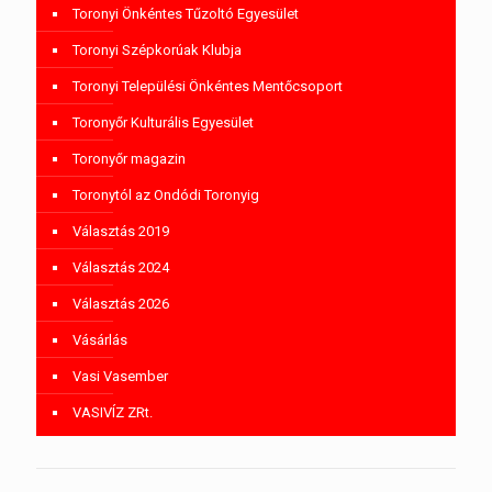
Toronyi Önkéntes Tűzoltó Egyesület
Toronyi Szépkorúak Klubja
Toronyi Települési Önkéntes Mentőcsoport
Toronyőr Kulturális Egyesület
Toronyőr magazin
Toronytól az Ondódi Toronyig
Választás 2019
Választás 2024
Választás 2026
Vásárlás
Vasi Vasember
VASIVÍZ ZRt.