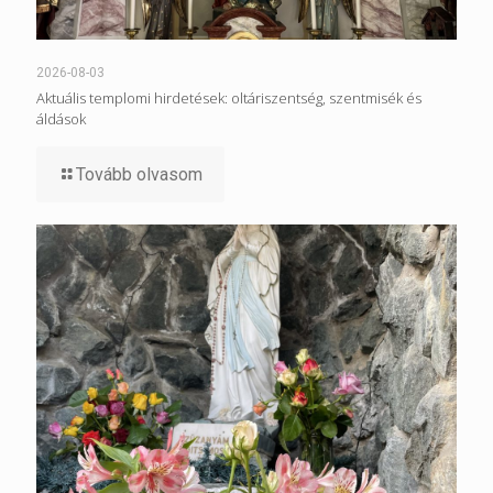
2026-08-03
Aktuális templomi hirdetések: oltáriszentség, szentmisék és
áldások
Tovább olvasom