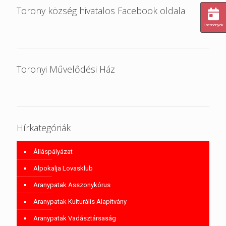
Torony község hivatalos Facebook oldala
Események
Toronyi Művelődési Ház
Hírkategóriák
Álláspályázat
Alpokalja Lovasklub
Aranypatak Asszonykórus
Aranypatak Kulturális Alapítvány
Aranypatak Vadásztársaság