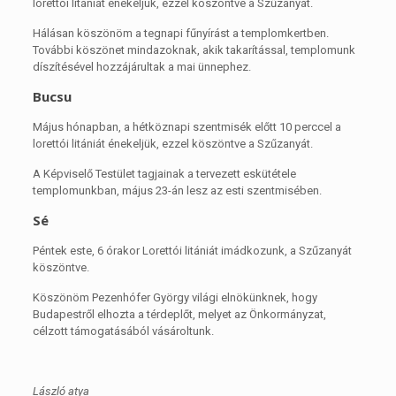
lorettói litániát énekeljük, ezzel köszöntve a Szűzanyát.
Hálásan köszönöm a tegnapi fűnyírást a templomkertben.
További köszönet mindazoknak, akik takarítással, templomunk
díszítésével hozzájárultak a mai ünnephez.
Bucsu
Május hónapban, a hétköznapi szentmisék előtt 10 perccel a
lorettói litániát énekeljük, ezzel köszöntve a Szűzanyát.
A Képviselő Testület tagjainak a tervezett eskütétele
templomunkban, május 23-án lesz az esti szentmisében.
Sé
Péntek este, 6 órakor Lorettói litániát imádkozunk, a Szűzanyát
köszöntve.
Köszönöm Pezenhófer György világi elnökünknek, hogy
Budapestről elhozta a térdeplőt, melyet az Önkormányzat,
célzott támogatásából vásároltunk.
László atya