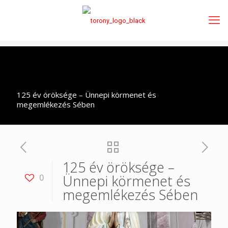
125 év öröksége – Ünnepi körmenet és
megemlékezés Sében
125 év öröksége –
Ünnepi körmenet és
0
megemlékezés Sében