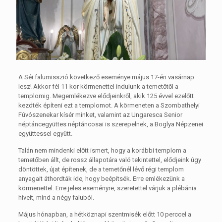
A Séi falumisszió következő eseménye május 17-én vasárnap
lesz! Akkor fél 11 kor körmenettel indulunk a temetőtől a
templomig. Megemlékezve elődjeinkről, akik 125 évvel ezelőtt
kezdték építeni ezt a templomot. A körmeneten a Szombathelyi
Fúvószenekar kísér minket, valamint az Ungaresca Senior
néptáncegyüttes néptáncosai is szerepelnek, a Boglya Népzenei
együttessel együtt.
Talán nem mindenki előtt ismert, hogy a korábbi templom a
temetőben állt, de rossz állapotára való tekintettel, elődjeink úgy
döntöttek, újat építenek, de a temetőnél lévő régi templom
anyagait áthordták ide, hogy beépítsék. Erre emlékezünk a
körmenettel. Erre jeles eseményre, szeretettel várjuk a plébánia
híveit, mind a négy faluból.
Május hónapban, a hétköznapi szentmisék előtt 10 perccel a