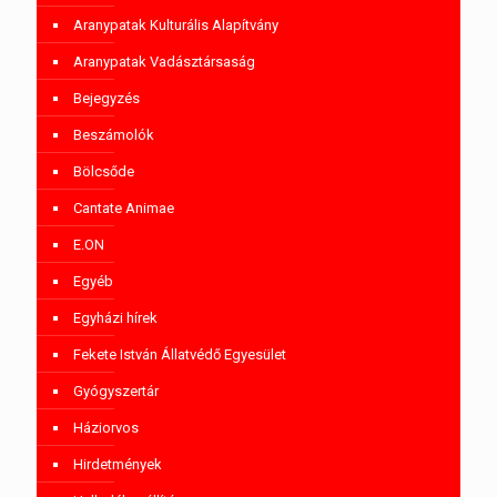
Aranypatak Kulturális Alapítvány
Aranypatak Vadásztársaság
Bejegyzés
Beszámolók
Bölcsőde
Cantate Animae
E.ON
Egyéb
Egyházi hírek
Fekete István Állatvédő Egyesület
Gyógyszertár
Háziorvos
Hirdetmények