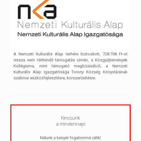
A Nemzeti Kulturális Alap terhére biztosított, 728.708 Ft-ot
vissza nem térítendő támogatás címén, a Közgyűjtemények
Kollégiuma, mint támogató megbízásából, a Nemzeti
Kulturális Alap Igazgatósága Torony Község Könyvtárának
szakmai eszközfejlesztésre, korszerűsítésre.
Kincsünk
a mindennapi
Nálunk a kenyér fogalommá válik!