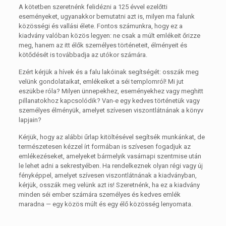
A kötetben szeretnénk felidézni a 125 évvel ezelőtti
eseményeket, ugyanakkor bemutatni azt is, milyen ma falunk
közösségi és vallási élete. Fontos számunkra, hogy ez a
kiadvány valóban közös legyen: ne csak a múlt emlékeit őrizze
meg, hanem az itt élők személyes történeteit, élményeit és
kötődését is továbbadja az utókor számára.
Ezért kérjük a hívek és a falu lakóinak segítségét: osszák meg
velünk gondolataikat, emlékeiket a séi templomról! Mi jut
eszükbe róla? Milyen ünnepekhez, eseményekhez vagy meghitt
pillanatokhoz kapcsolódik? Van-e egy kedves történetük vagy
személyes élményük, amelyet szívesen viszontlátnának a könyv
lapjain?
Kérjük, hogy az alábbi űrlap kitöltésével segítsék munkánkat, de
természetesen kézzel írt formában is szívesen fogadjuk az
emlékezéseket, amelyeket bármelyik vasárnapi szentmise után
le lehet adni a sekrestyében. Ha rendelkeznek olyan régi vagy új
fényképpel, amelyet szívesen viszontlátnának a kiadványban,
kérjük, osszák meg velünk azt is! Szeretnénk, ha ez a kiadvány
minden séi ember számára személyes és kedves emlék
maradna — egy közös múlt és egy élő közösség lenyomata.