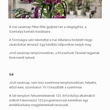
A mai vasárnap Péter-fillér gyűjtést tart a világegyház, a
Szentatya karitatív kiadásaira.
A forróságra való tekintettel a mai délutánra hirdetett Hegyi
zarándoklat elmarad. Egy későbbi időpontban tartjuk meg.
Jövő vasárnap templomunkban, a Rózsafüzér Társulat tagjainak
titokcserét tartunk.
Sé
Jövő vasárnap, nem lesz szentmise templomunkban, helyette,
előző este, szombaton 19.15 kezdődik a szentmise.
A Séi templom felszentelésének 125. évfordulója alkalmából
indított Falumisszió 125 programsorozat keretében egy
emlékkiadvány megjelentetését tervezzük.