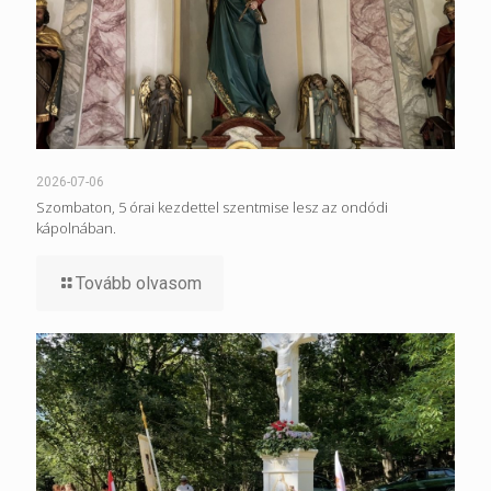
2026-07-06
Szombaton, 5 órai kezdettel szentmise lesz az ondódi
kápolnában.
Tovább olvasom