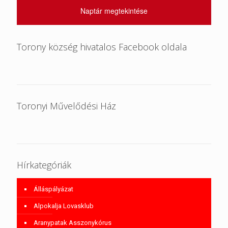
Naptár megtekintése
Torony község hivatalos Facebook oldala
Toronyi Művelődési Ház
Hírkategóriák
Álláspályázat
Alpokalja Lovasklub
Aranypatak Asszonykórus