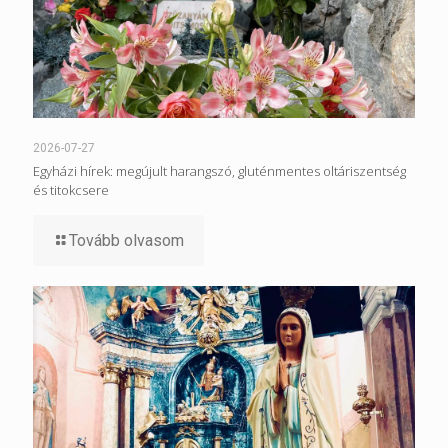
2026-07-27
Egyházi hírek: megújult harangszó, gluténmentes oltáriszentség
és titokcsere
Tovább olvasom