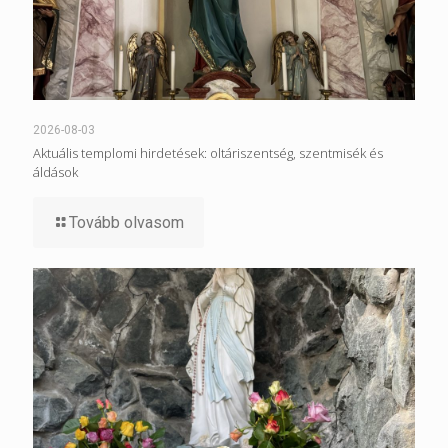
2026-08-03
Aktuális templomi hirdetések: oltáriszentség, szentmisék és
áldások
Tovább olvasom