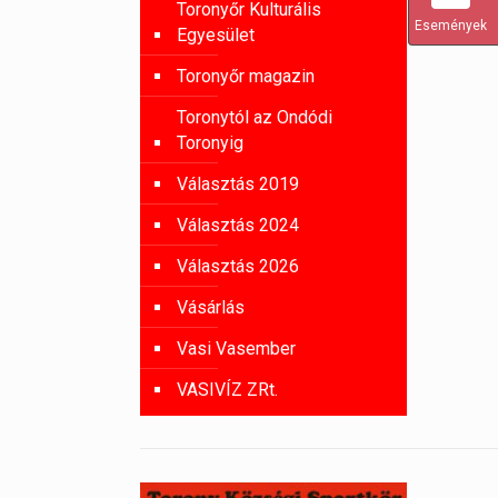
Toronyőr Kulturális
Események
Egyesület
Toronyőr magazin
Toronytól az Ondódi
Toronyig
Választás 2019
Választás 2024
Választás 2026
Vásárlás
Vasi Vasember
VASIVÍZ ZRt.