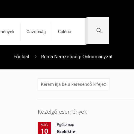
zmények
Gazdaság
Galéria
Főoldal
Roma Nemzetiségi Önkormányzat
Közelgő események
Egész nap
AUG
10
Szelektív