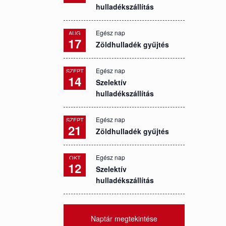
hulladékszállítás
Egész nap
AUG
17
Zöldhulladék gyűjtés
Egész nap
SZEPT
14
Szelektív
hulladékszállítás
Egész nap
SZEPT
21
Zöldhulladék gyűjtés
Egész nap
OKT
12
Szelektív
hulladékszállítás
Naptár megtekintése