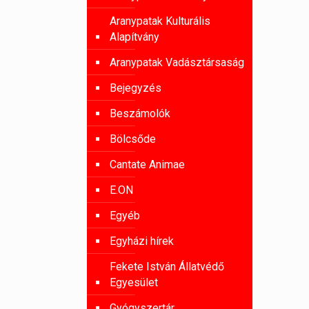
Aranypatak Kulturális
Alapítvány
Aranypatak Vadásztársaság
Bejegyzés
Beszámolók
Bölcsőde
Cantate Animae
E.ON
Egyéb
Egyházi hírek
Fekete István Állatvédő
Egyesület
Gyógyszertár