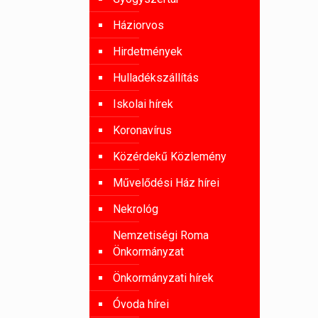
Háziorvos
Hirdetmények
Hulladékszállítás
Iskolai hírek
Koronavírus
Közérdekű Közlemény
Művelődési Ház hírei
Nekrológ
Nemzetiségi Roma
Önkormányzat
Önkormányzati hírek
Óvoda hírei