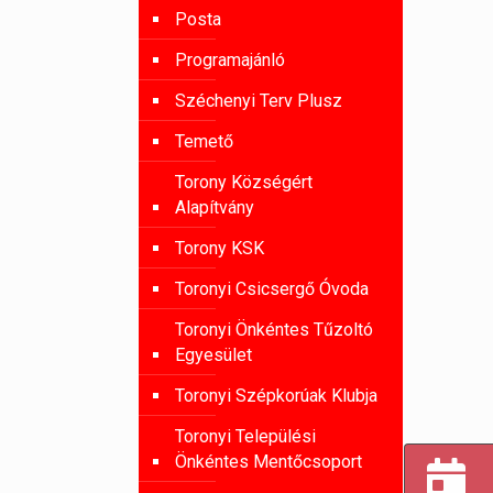
Posta
Programajánló
Széchenyi Terv Plusz
Temető
Torony Községért
Alapítvány
Torony KSK
Toronyi Csicsergő Óvoda
Toronyi Önkéntes Tűzoltó
Egyesület
Toronyi Szépkorúak Klubja
Toronyi Települési
Önkéntes Mentőcsoport