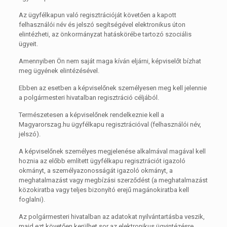
Az ügyfélkapun való regisztrációját követően a kapott
felhasználói név és jelszó segítségével elektronikus úton
elintézheti, az önkormányzat hatáskörébe tartozó szociális
ügyeit.
Amennyiben Ön nem saját maga kíván eljárni, képviselőt bízhat
meg ügyének elintézésével.
Ebben az esetben a képviselőnek személyesen meg kell jelennie
a polgármesteri hivatalban regisztráció céljából.
Természetesen a képviselőnek rendelkeznie kell a
Magyarorszag.hu ügyfélkapu regisztrációval (felhasználói név,
jelszó).
A képviselőnek személyes megjelenése alkalmával magával kell
hoznia az előbb említett ügyfélkapu regisztrációt igazoló
okmányt, a személyazonosságát igazoló okmányt, a
meghatalmazást vagy megbízási szerződést (a meghatalmazást
közokiratba vagy teljes bizonyító erejű magánokiratba kell
foglalni).
Az polgármesteri hivatalban az adatokat nyilvántartásba veszik,
majd ezt követően kerülhet sor az elektronikus ügyintézésre.