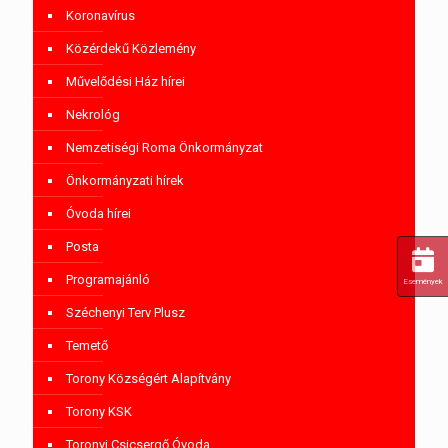
Koronavírus
Közérdekű Közlemény
Művelődési Ház hírei
Nekrológ
Nemzetiségi Roma Önkormányzat
Önkormányzati hírek
Óvoda hírei
Posta
Programajánló
Események
Széchenyi Terv Plusz
Temető
Torony Községért Alapítvány
Torony KSK
Toronyi Csicsergő Óvoda