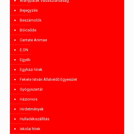
Aranypatak Vadásztársaság
Bejegyzés
Beszámolók
Bölcsőde
Cantate Animae
E.ON
Egyéb
Egyházi hírek
Fekete István Állatvédő Egyesület
Gyógyszertár
Háziorvos
Hirdetmények
Hulladékszállítás
Iskolai hírek