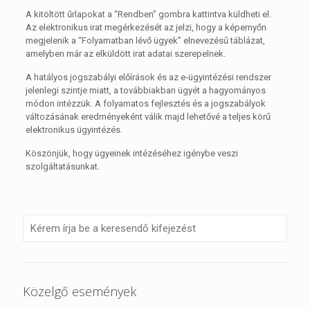
A kitöltött űrlapokat a “Rendben” gombra kattintva küldheti el.
Az elektronikus irat megérkezését az jelzi, hogy a képernyőn
megjelenik a “Folyamatban lévő ügyek” elnevezésű táblázat,
amelyben már az elküldött irat adatai szerepelnek.
A hatályos jogszabályi előírások és az e-ügyintézési rendszer
jelenlegi szintje miatt, a továbbiakban ügyét a hagyományos
módon intézzük. A folyamatos fejlesztés és a jogszabályok
változásának eredményeként válik majd lehetővé a teljes körű
elektronikus ügyintézés.
Köszönjük, hogy ügyeinek intézéséhez igénybe veszi
szolgáltatásunkat.
Közelgő események