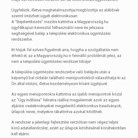
Ügyfelünk, illetve meghatalmazottja/megbízottja az alábbiak
szerint intézheti ügyét elektronikusan:
A “Bejelentkezés” mezőre kattintva a Magyarország.hu
ügyfélkapun keresztül felhasználói neve és jelszava
segítségével belép a települési elektronikus ügyintézési
rendszerbe.
Itt hívjuk fel szíves figyelmét arra, hogyha a szolgáltatás nem
érhető el, az a Magyarország.hu-n fennálló problémát jelez, az
nem a települési ügyintézési rendszer hibája!
A települési ügyintézési rendszerbe való belépés után a
képernyő bal oldalán található menüpontokból választhatja ki az
Ön által intézni, illetve kezdeményezni kívánt ügytípust.
Az egyes menüpontokra kattintva az újabb menüpontok közül
az “Ügy indítása” feliratra ráállva megjelennek azok az egyes
eljárási cselekményeket megjelenítő elektronikus beadványok,
űrlapok nevei, melyekre rákattintva azokat kitöltheti.
A rendszer a jelenlegi fejlesztési verzióban nem végez teljes
körű adatellenőrzést, ezért az űrlapok kitöltésénél körültekintően
kell eljárni.