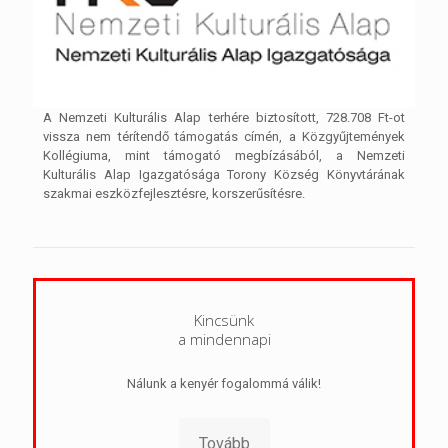
A Nemzeti Kulturális Alap terhére biztosított, 728.708 Ft-ot
vissza nem térítendő támogatás címén, a Közgyűjtemények
Kollégiuma, mint támogató megbízásából, a Nemzeti
Kulturális Alap Igazgatósága Torony Község Könyvtárának
szakmai eszközfejlesztésre, korszerűsítésre.
Kincsünk
a mindennapi
Nálunk a kenyér fogalommá válik!
Tovább