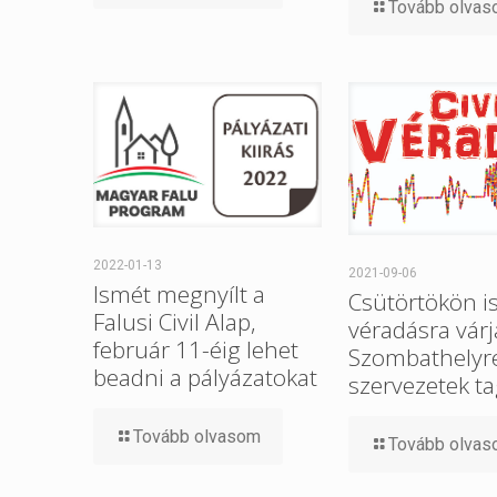
Tovább olva
2022-01-13
2021-09-06
Ismét megnyílt a
Csütörtökön i
Falusi Civil Alap,
véradásra várj
február 11-éig lehet
Szombathelyre 
beadni a pályázatokat
szervezetek ta
Tovább olvasom
Tovább olva