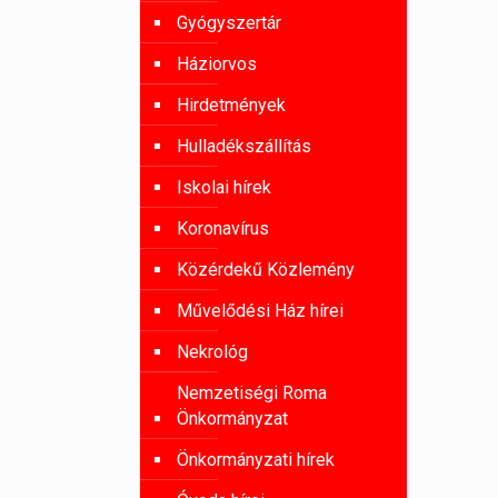
Gyógyszertár
Háziorvos
Hirdetmények
Hulladékszállítás
Iskolai hírek
Koronavírus
Közérdekű Közlemény
Művelődési Ház hírei
Nekrológ
Nemzetiségi Roma
Önkormányzat
Önkormányzati hírek