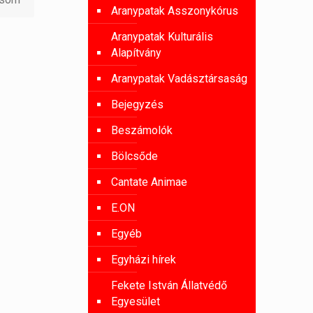
Aranypatak Asszonykórus
Aranypatak Kulturális
Alapítvány
Aranypatak Vadásztársaság
Bejegyzés
Beszámolók
Bölcsőde
Cantate Animae
E.ON
Egyéb
Egyházi hírek
Fekete István Állatvédő
Egyesület