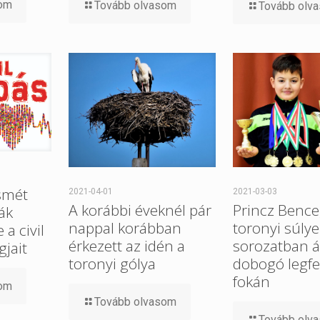
som
Tovább olvasom
Tovább olv
smét
2021-04-01
2021-03-03
A korábbi éveknél pár
Princz Bence
ák
nappal korábban
toronyi súlye
a civil
érkezett az idén a
sorozatban ál
gjait
toronyi gólya
dobogó legfe
fokán
som
Tovább olvasom
Tovább olv