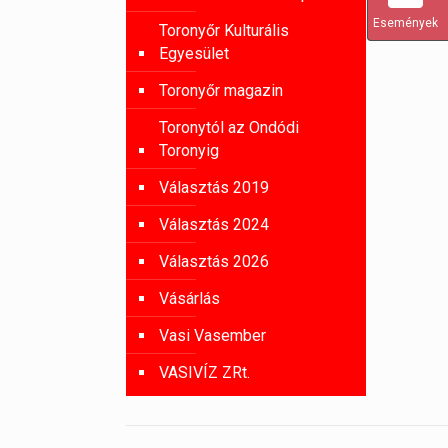
Események
Toronyőr Kulturális
Egyesület
Toronyőr magazin
Toronytól az Ondódi
Toronyig
Választás 2019
Választás 2024
Választás 2026
Vásárlás
Vasi Vasember
VASIVÍZ ZRt.