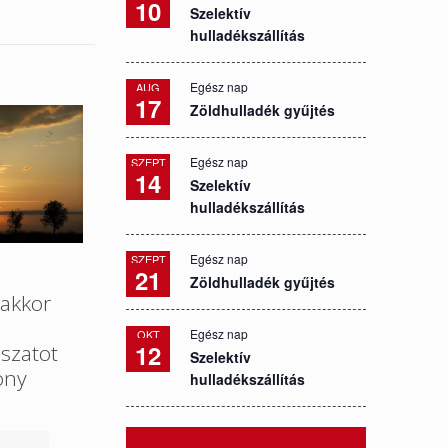
10
Szelektív
hulladékszállítás
Egész nap
AUG
17
Zöldhulladék gyűjtés
Egész nap
SZEPT
14
Szelektív
hulladékszállítás
Egész nap
SZEPT
21
Zöldhulladék gyűjtés
akkor
Egész nap
OKT
12
szatot
Szelektív
ony
hulladékszállítás