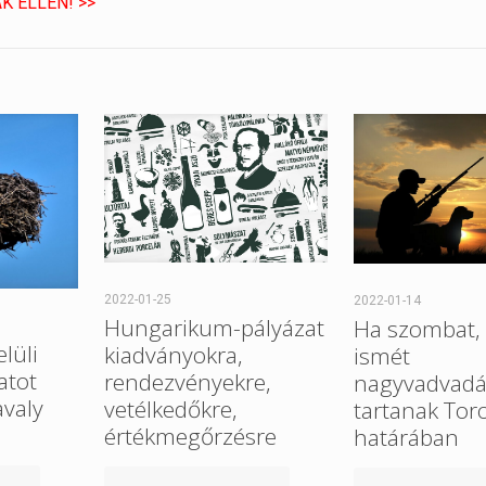
K ELLEN! >>
2022-01-25
2022-01-14
Hungarikum-pályázat
Ha szombat, 
elüli
kiadványokra,
ismét
atot
rendezvényekre,
nagyvadvadá
avaly
vetélkedőkre,
tartanak Tor
értékmegőrzésre
határában