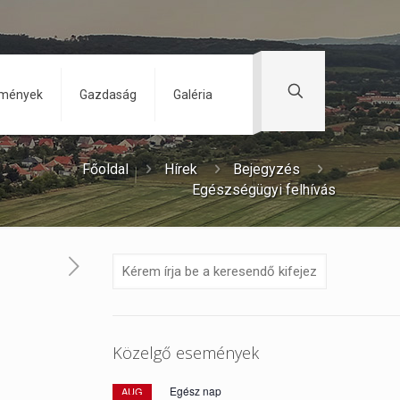
zmények
Gazdaság
Galéria
Főoldal
Hírek
Bejegyzés
Egészségügyi felhívás
Közelgő események
Egész nap
AUG