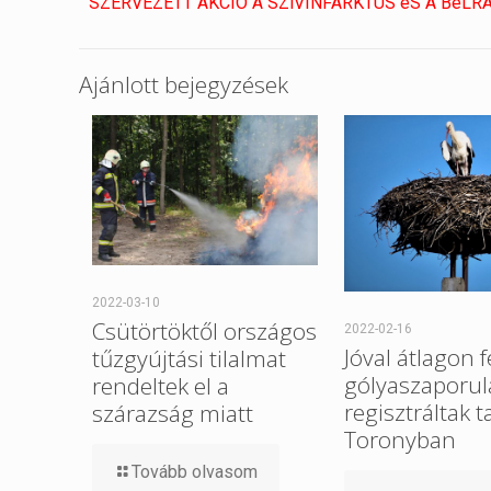
SZERVEZETT AKCIÓ A SZíVINFARKTUS éS A BéLRÁ
Ajánlott bejegyzések
2022-03-10
Csütörtöktől országos
2022-02-16
Jóval átlagon f
tűzgyújtási tilalmat
gólyaszaporul
rendeltek el a
regisztráltak t
szárazság miatt
Toronyban
Tovább olvasom