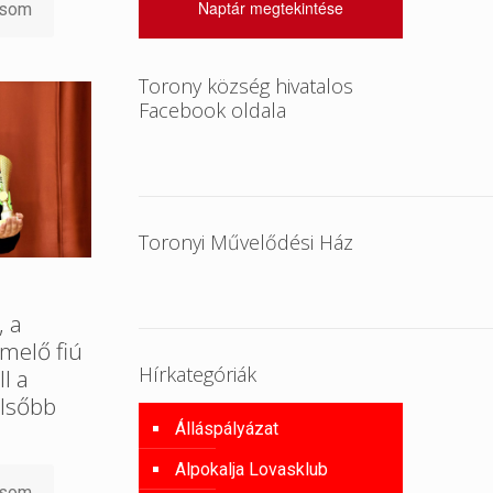
Naptár megtekintése
asom
Torony község hivatalos
Facebook oldala
Toronyi Művelődési Ház
, a
melő fiú
Hírkategóriák
l a
lsőbb
Álláspályázat
Alpokalja Lovasklub
asom