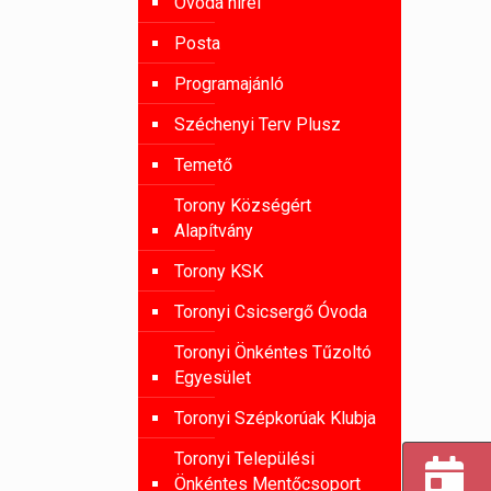
Óvoda hírei
Posta
Programajánló
Széchenyi Terv Plusz
Temető
Torony Községért
Alapítvány
Torony KSK
Toronyi Csicsergő Óvoda
Toronyi Önkéntes Tűzoltó
Egyesület
Toronyi Szépkorúak Klubja
Toronyi Települési
Önkéntes Mentőcsoport