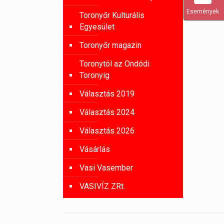
Események
Toronyőr Kulturális
Egyesület
Toronyőr magazin
Toronytól az Ondódi
Toronyig
Választás 2019
Választás 2024
Választás 2026
Vásárlás
Vasi Vasember
VASIVÍZ ZRt.