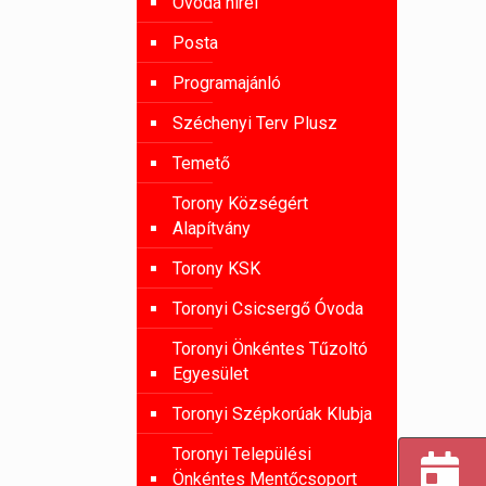
Óvoda hírei
Posta
Programajánló
Széchenyi Terv Plusz
Temető
Torony Községért
Alapítvány
Torony KSK
Toronyi Csicsergő Óvoda
Toronyi Önkéntes Tűzoltó
Egyesület
Toronyi Szépkorúak Klubja
Toronyi Települési
Önkéntes Mentőcsoport