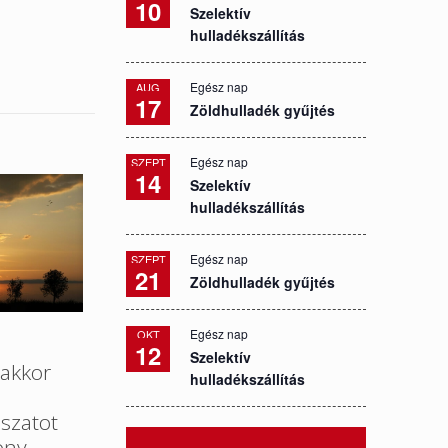
10
Szelektív
hulladékszállítás
Egész nap
AUG
17
Zöldhulladék gyűjtés
Egész nap
SZEPT
14
Szelektív
hulladékszállítás
Egész nap
SZEPT
21
Zöldhulladék gyűjtés
Egész nap
OKT
12
Szelektív
akkor
hulladékszállítás
szatot
ony