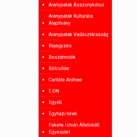
Aranypatak Asszonykórus
Aranypatak Kulturális
Alapítvány
Aranypatak Vadásztársaság
Bejegyzés
Beszámolók
Bölcsőde
Cantate Animae
E.ON
Egyéb
Egyházi hírek
Fekete István Állatvédő
Egyesület