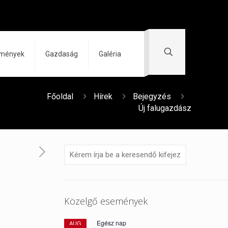
zmények
Gazdaság
Galéria
Főoldal
Hírek
Bejegyzés
Új falugazdász
Közelgő események
Egész nap
AUG