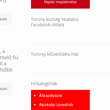
Naptár megtekintése
Torony község hivatalos
asom
Facebook oldala
, a
Toronyi Művelődési Ház
melő fiú
l a
lsőbb
Hírkategóriák
asom
Álláspályázat
Alpokalja Lovasklub