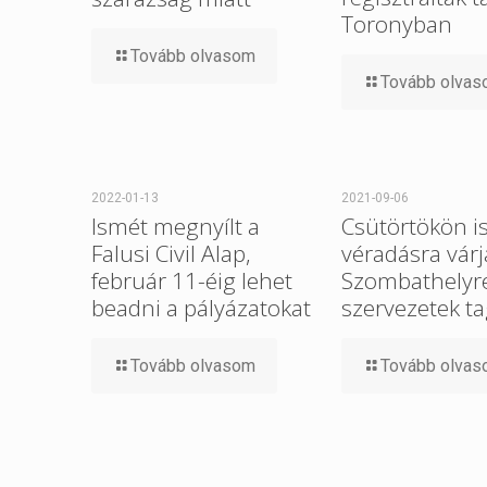
Toronyban
Tovább olvasom
Tovább olva
2022-01-13
2021-09-06
Ismét megnyílt a
Csütörtökön i
Falusi Civil Alap,
véradásra várj
február 11-éig lehet
Szombathelyre 
beadni a pályázatokat
szervezetek ta
Tovább olvasom
Tovább olva