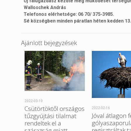
Új falugazdász kezdte meg működését térségü
Walloschek András
Telefonos elérhetsége: 06 70/ 375-3985.
Sé községben minden páratlan héten kedden 13.0
Ajánlott bejegyzések
2022-03-10
Csütörtöktől országos
2022-02-16
Jóval átlagon f
tűzgyújtási tilalmat
gólyaszaporul
rendeltek el a
regisztráltak t
szárazság miatt