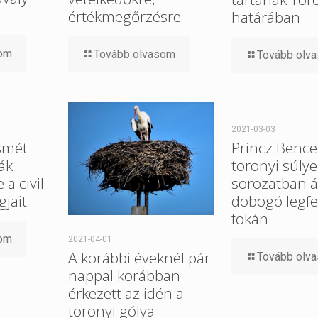
értékmegőrzésre
határában
som
Tovább olvasom
Tovább olv
2021-03-03
smét
Princz Bence
ák
toronyi súlye
a civil
sorozatban ál
gjait
dobogó legfe
fokán
som
2021-04-01
A korábbi éveknél pár
Tovább olv
nappal korábban
érkezett az idén a
toronyi gólya