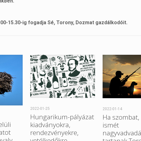
nkben.
0-15.30-ig fogadja Sé, Torony, Dozmat gazdálkodóit.
2022-01-25
2022-01-14
Hungarikum-pályázat
Ha szombat, 
elüli
kiadványokra,
ismét
atot
rendezvényekre,
nagyvadvadá
avaly
vetélkedőkre,
tartanak Tor