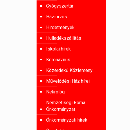
Gyógyszertár
Háziorvos
Hirdetmények
Hulladékszállítás
Iskolai hírek
Koronavírus
Közérdekű Közlemény
Művelődési Ház hírei
Nekrológ
Nemzetiségi Roma
Önkormányzat
Önkormányzati hírek