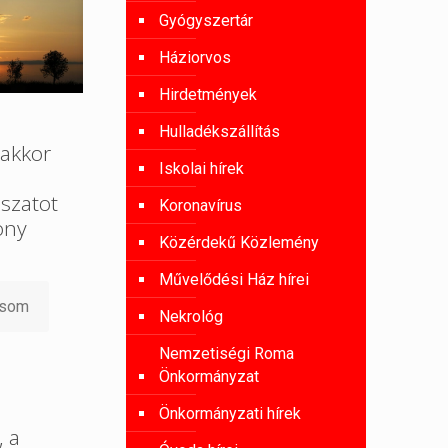
Gyógyszertár
Háziorvos
Hirdetmények
Hulladékszállítás
akkor
Iskolai hírek
szatot
Koronavírus
ony
Közérdekű Közlemény
Művelődési Ház hírei
asom
Nekrológ
Nemzetiségi Roma
Önkormányzat
Önkormányzati hírek
, a