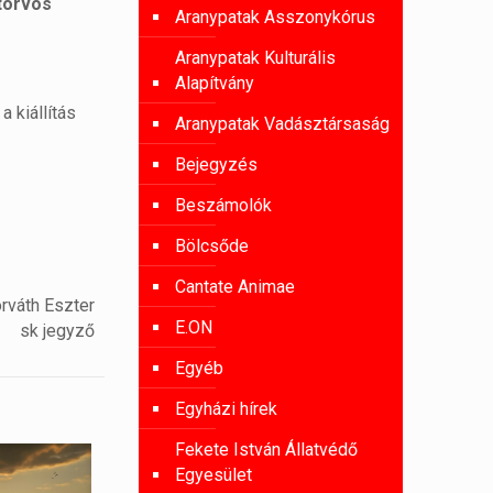
atorvos
Aranypatak Asszonykórus
Aranypatak Kulturális
Alapítvány
a kiállítás
Aranypatak Vadásztársaság
Bejegyzés
Beszámolók
Bölcsőde
Cantate Animae
rváth Eszter
E.ON
sk jegyző
Egyéb
Egyházi hírek
Fekete István Állatvédő
Egyesület