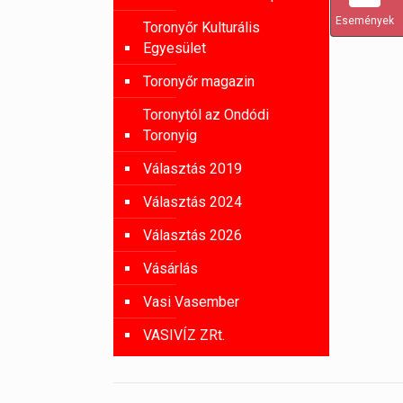
Események
Toronyőr Kulturális
Egyesület
Toronyőr magazin
Toronytól az Ondódi
Toronyig
Választás 2019
Választás 2024
Választás 2026
Vásárlás
Vasi Vasember
VASIVÍZ ZRt.