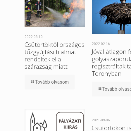
2022-03-10
Csütörtöktől országos
2022-02-16
Jóval átlagon f
tűzgyújtási tilalmat
gólyaszaporul
rendeltek el a
regisztráltak t
szárazság miatt
Toronyban
Tovább olvasom
Tovább olva
2021-09-06
Csütörtökön i