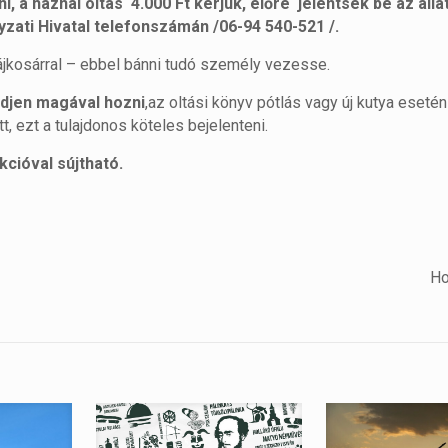
tni, a háznál oltás 4.000 Ft kérjük, előre jelentsék be az áll
ati Hivatal telefonszámán /06-94 540-521 /.
ájkosárral – ebbel bánni tudó személy vezesse.
edjen magával hozni
,az oltási könyv pótlás vagy új kutya esetén 
, ezt a tulajdonos köteles bejelenteni.
kcióval sújtható.
Ho