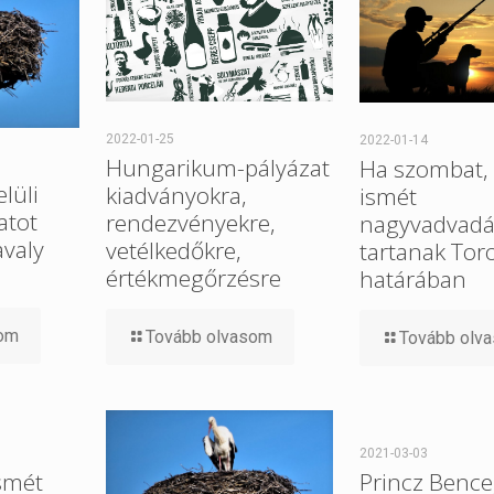
2022-01-25
2022-01-14
Hungarikum-pályázat
Ha szombat, 
elüli
kiadványokra,
ismét
atot
rendezvényekre,
nagyvadvadá
avaly
vetélkedőkre,
tartanak Tor
értékmegőrzésre
határában
som
Tovább olvasom
Tovább olv
2021-03-03
smét
Princz Bence