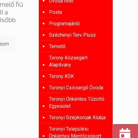
Óvoda hírei
melő fiú
l a
Posta
lsőbb
Programajánló
Széchenyi Terv Plusz
asom
Temető
Torony Községért
Alapítvány
Torony KSK
Toronyi Csicsergő Óvoda
Toronyi Önkéntes Tűzoltó
Egyesület
Toronyi Szépkorúak Klubja
Toronyi Települési
Önkéntes Mentőcsoport