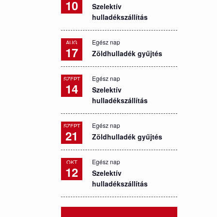
10
Szelektív
hulladékszállítás
Egész nap
AUG
17
Zöldhulladék gyűjtés
Egész nap
SZEPT
14
Szelektív
hulladékszállítás
Egész nap
SZEPT
21
Zöldhulladék gyűjtés
Egész nap
OKT
12
Szelektív
hulladékszállítás