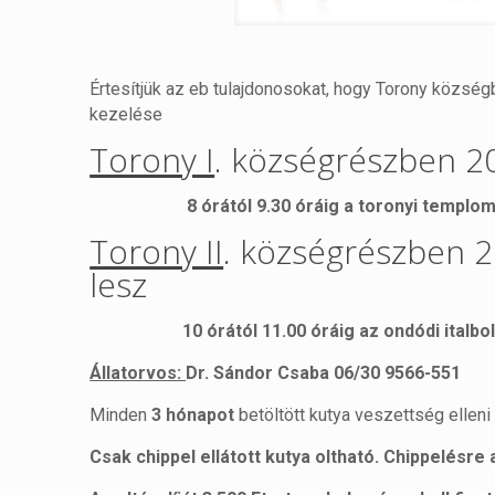
Értesítjük az eb tulajdonosokat, hogy Torony község
kezelése
Torony I
. községrészben 2
8 órától 9.30 óráig a toronyi templom
Torony II
. községrészben 
lesz
10 órától 11.00 óráig az ondódi italbolt
Állatorvos:
Dr. Sándor Csaba 06/30 9566-551
Minden
3 hónapot
betöltött kutya veszettség elleni
Csak chippel ellátott kutya oltható. Chippelésre 