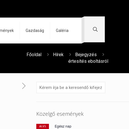
zmények
Gazdaság
Galéria
Főoldal
Hírek
Bejegyzés
értesítés eboltásról
Közelgő események
Egész nap
AUG