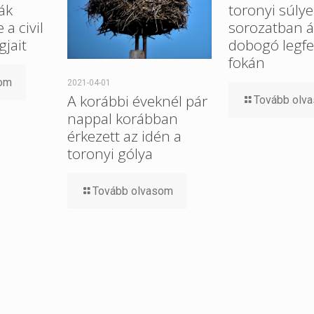
ák
toronyi súlye
a civil
sorozatban ál
gjait
dobogó legfe
fokán
som
2021-04-01
A korábbi éveknél pár
Tovább olv
nappal korábban
érkezett az idén a
toronyi gólya
Tovább olvasom