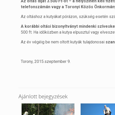
Az oltás díját 3.500 Ft-ot – a helyszínen kell fize
telefonszámán vagy a Toronyi Közös Önkormányz
Az oltáshoz a kutyákat pórázon, szükség esetén sz
A korábbi oltási bizonyítványt mindenki szívesk
500 ft. Ha időközben a kutya elpusztul vagy elveszett
Az év végéig be nem oltott kutyák tulajdonosai
szan
Torony, 2015.szeptember 9.
Ajánlott bejegyzések