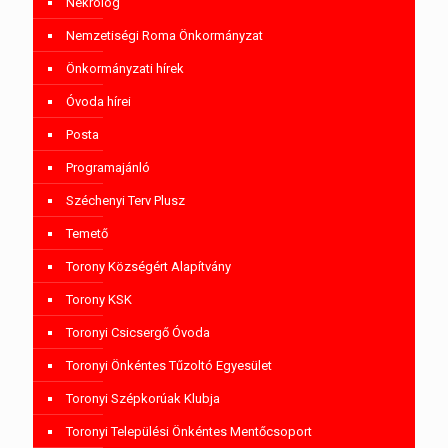
Nekrológ
Nemzetiségi Roma Önkormányzat
Önkormányzati hírek
Óvoda hírei
Posta
Programajánló
Széchenyi Terv Plusz
Temető
Torony Községért Alapítvány
Torony KSK
Toronyi Csicsergő Óvoda
Toronyi Önkéntes Tűzoltó Egyesület
Toronyi Szépkorúak Klubja
Toronyi Települési Önkéntes Mentőcsoport