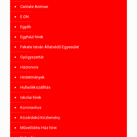
Cantate Animae
E.ON
Egyéb
Egyházi hírek
Fekete István Állatvédő Egyesület
Gyógyszertár
Háziorvos
Hirdetmények
Hulladékszállítás
Iskolai hírek
Koronavírus
Közérdekű Közlemény
Művelődési Ház hírei