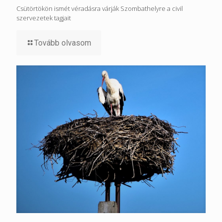
Csütörtökön ismét véradásra várják Szombathelyre a civil
szervezetek tagjait
Tovább olvasom