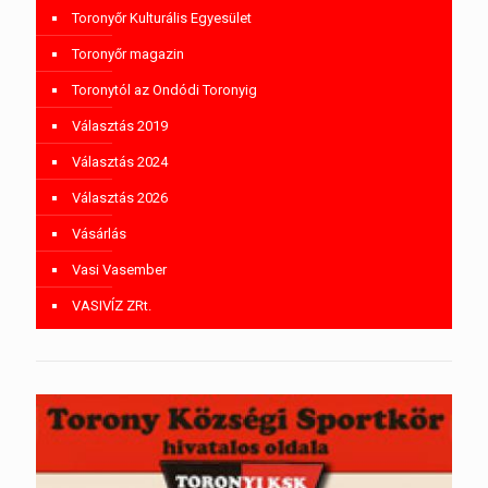
Toronyőr Kulturális Egyesület
Toronyőr magazin
Toronytól az Ondódi Toronyig
Választás 2019
Választás 2024
Választás 2026
Vásárlás
Vasi Vasember
VASIVÍZ ZRt.