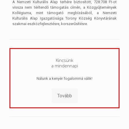
A Nemzeti Kulturális Alap terhére biztosított, 728.708 Ft-ot
vissza nem térítendő támogatás címén, a Közgyűjtemények
Kollégiuma, mint támogató megbízásából, a Nemzeti
Kulturális Alap Igazgatósága Torony Község Könyvtárának
szakmai eszközfejlesztésre, korszerűsítésre.
Kincsünk
a mindennapi
Nálunk a kenyér fogalommá válik!
Tovább