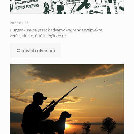
2022-01-25
Hungarikum-pályázat kiadványokra, rendezvényekre,
vetélkedőkre, értékmegőrzésre
Tovább olvasom