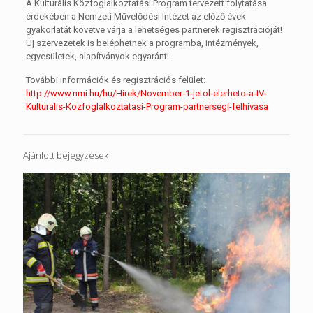
A Kulturális Közfoglalkoztatási Program tervezett folytatása
érdekében a Nemzeti Művelődési Intézet az előző évek
gyakorlatát követve várja a lehetséges partnerek regisztrációját!
Új szervezetek is beléphetnek a programba, intézmények,
egyesületek, alapítványok egyaránt!
További információk és regisztrációs felület:
http://www.nmi.hu/hu/
Hirek/
November-1-jetol-elerheto-a
-IV-
Kulturalis-Kozfoglalko
ztatasi-Program-partnerseg
i-felhivasa
Ajánlott bejegyzések