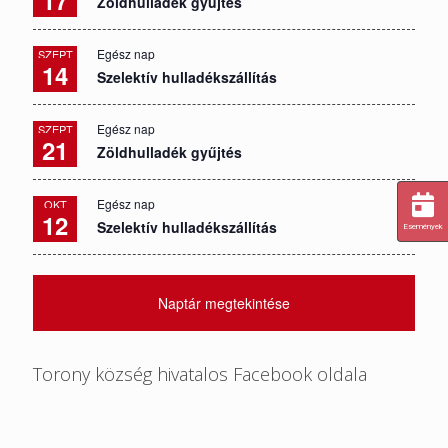
17
Zöldhulladék gyűjtés
Egész nap
SZEPT
14
Szelektív hulladékszállítás
Egész nap
SZEPT
21
Zöldhulladék gyűjtés
Egész nap
OKT
12
Szelektív hulladékszállítás
Események
Naptár megtekintése
Torony község hivatalos Facebook oldala