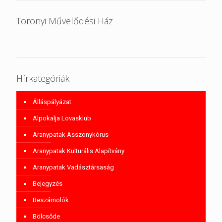
Toronyi Művelődési Ház
Hírkategóriák
Álláspályázat
Alpokalja Lovasklub
Aranypatak Asszonykórus
Aranypatak Kulturális Alapítvány
Aranypatak Vadásztársaság
Bejegyzés
Beszámolók
Bölcsőde