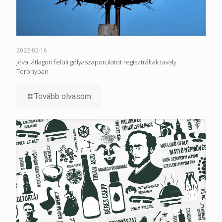
2022-02-16
Jóval átlagon felüli gólyaszaporulatot regisztráltak tavaly
Toronyban
Tovább olvasom