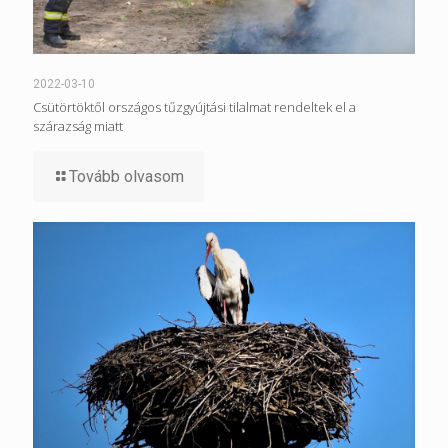
2022-03-10
Csütörtöktől országos tűzgyújtási tilalmat rendeltek el a
szárazság miatt
Tovább olvasom