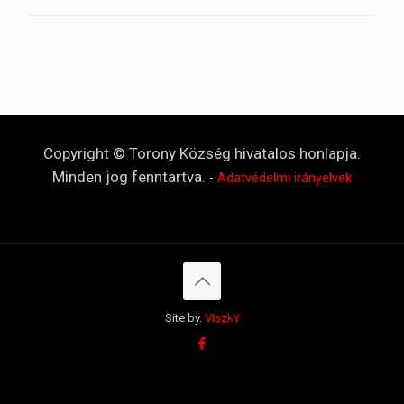
Copyright © Torony Község hivatalos honlapja.
Minden jog fenntartva.
-
Adatvédelmi irányelvek
Site by.
ViszkY