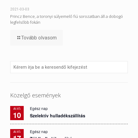
2021-03-03
Princz Bence, a toronyi súlyemelő fiú sorozatban áll a dobogó
legfelsőbb fokán
Tovább olvasom
Közelgő események
Egész nap
AUG
10
Szelektív hulladékszállítás
Egész nap
AUG