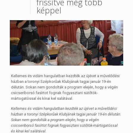
frissítve még több
képpel
Kellemes és vidám hangulatban kezdték az újévet a művelődési
házban a toronyi Szépkorűak Klubjának tagjai január 19-én
délután. Sokan nem gondolták a program elején, hogy a végén
csicseriborsó fasírtot fognak fogyasztani sütőtök-
mártogatóssal és kínai kel salátával.
Kellemes és vidám hangulatban kezdték az újévet a művelődési
házban a toronyi Szépkorűak Klubjának tagjai január 19-én délután.
Sokan nem gondolták a program elején, hogy a végén
csicseriborsó fasírtot fognak fogyasztani sütőtök-mártogatóssal
és kínai kel salátával.