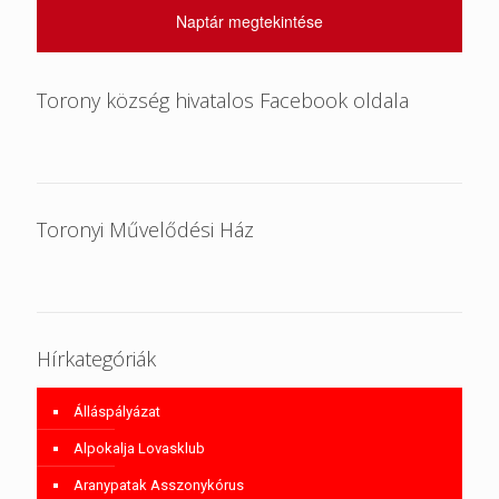
Naptár megtekintése
Torony község hivatalos Facebook oldala
Toronyi Művelődési Ház
Hírkategóriák
Álláspályázat
Alpokalja Lovasklub
Aranypatak Asszonykórus