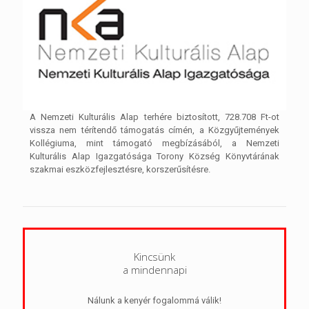
A Nemzeti Kulturális Alap terhére biztosított, 728.708 Ft-ot
vissza nem térítendő támogatás címén, a Közgyűjtemények
Kollégiuma, mint támogató megbízásából, a Nemzeti
Kulturális Alap Igazgatósága Torony Község Könyvtárának
szakmai eszközfejlesztésre, korszerűsítésre.
Kincsünk
a mindennapi
Nálunk a kenyér fogalommá válik!