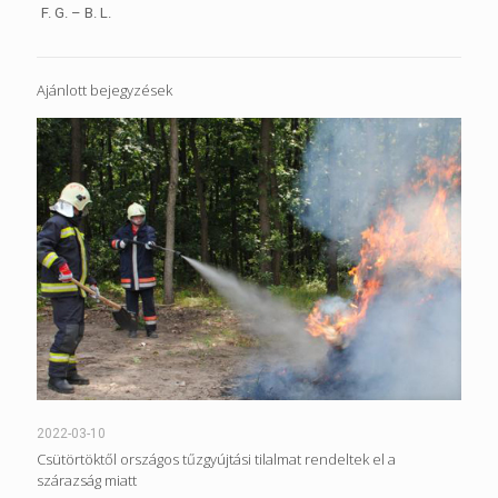
F. G. – B. L.
Ajánlott bejegyzések
2022-03-10
Csütörtöktől országos tűzgyújtási tilalmat rendeltek el a
szárazság miatt