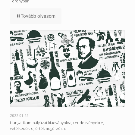
Toronyban
Tovább olvasom
2022-01-25
Hungarikum-pályázat kiadványokra, rendezvényekre,
vetélkedőkre, értékmegőrzésre