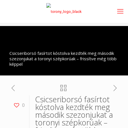
Csicseriborsó fasírtot kóstolva kezdték meg második
szezonjukat a toronyi szépkorúak – frissítve még több
képpel
Csicseriborsó fasírtot
kóstolva kezdték meg
0
második szezonjukat a
toronyi szépkorúak –