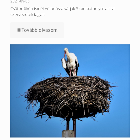
2021-09-06
Csütörtökön ismét véradásra várják Szombathelyre a civil
szervezetek tagjait
Tovább olvasom