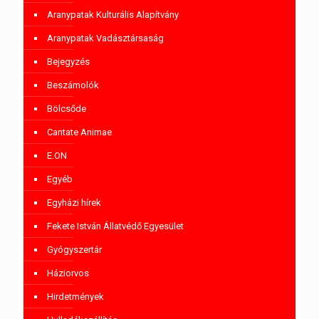
Aranypatak Kulturális Alapítvány
Aranypatak Vadásztársaság
Bejegyzés
Beszámolók
Bölcsőde
Cantate Animae
E.ON
Egyéb
Egyházi hírek
Fekete István Állatvédő Egyesület
Gyógyszertár
Háziorvos
Hirdetmények