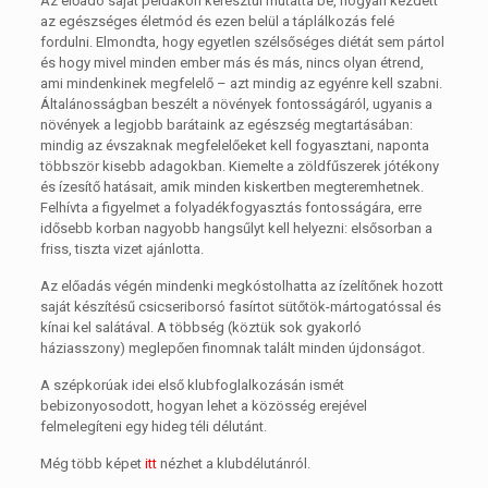
Az előadó saját példákon keresztül mutatta be, hogyan kezdett
az egészséges életmód és ezen belül a táplálkozás felé
fordulni. Elmondta, hogy egyetlen szélsőséges diétát sem pártol
és hogy mivel minden ember más és más, nincs olyan étrend,
ami mindenkinek megfelelő – azt mindig az egyénre kell szabni.
Általánosságban beszélt a növények fontosságáról, ugyanis a
növények a legjobb barátaink az egészség megtartásában:
mindig az évszaknak megfelelőeket kell fogyasztani, naponta
többször kisebb adagokban. Kiemelte a zöldfűszerek jótékony
és ízesítő hatásait, amik minden kiskertben megteremhetnek.
Felhívta a figyelmet a folyadékfogyasztás fontosságára, erre
idősebb korban nagyobb hangsűlyt kell helyezni: elsősorban a
friss, tiszta vizet ajánlotta.
Az előadás végén mindenki megkóstolhatta az ízelítőnek hozott
saját készítésű csicseriborsó fasírtot sütőtök-mártogatóssal és
kínai kel salátával. A többség (köztük sok gyakorló
háziasszony) meglepően finomnak talált minden újdonságot.
A szépkorúak idei első klubfoglalkozásán ismét
bebizonyosodott, hogyan lehet a közösség erejével
felmelegíteni egy hideg téli délutánt.
Még több képet
itt
nézhet a klubdélutánról.