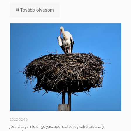
Tovább olvasom
2022-02-16
Jóval átlagon felüli gólyaszaporulatot regisztráltak tavaly