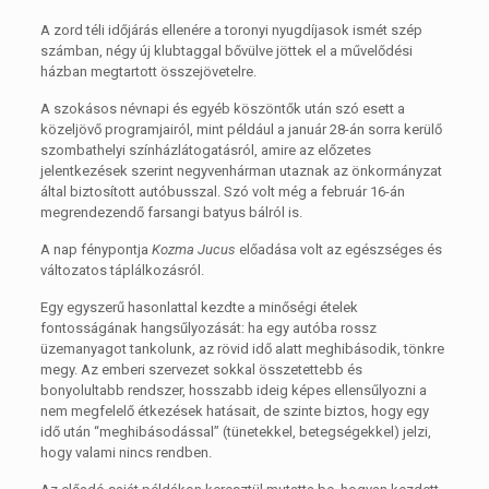
A zord téli időjárás ellenére a toronyi nyugdíjasok ismét szép
számban, négy új klubtaggal bővülve jöttek el a művelődési
házban megtartott összejövetelre.
A szokásos névnapi és egyéb köszöntők után szó esett a
közeljövő programjairól, mint például a január 28-án sorra kerülő
szombathelyi színházlátogatásról, amire az előzetes
jelentkezések szerint negyvenhárman utaznak az önkormányzat
által biztosított autóbusszal. Szó volt még a február 16-án
megrendezendő farsangi batyus bálról is.
A nap fénypontja
Kozma Jucus
előadása volt az egészséges és
változatos táplálkozásról.
Egy egyszerű hasonlattal kezdte a minőségi ételek
fontosságának hangsűlyozását: ha egy autóba rossz
üzemanyagot tankolunk, az rövid idő alatt meghibásodik, tönkre
megy. Az emberi szervezet sokkal összetettebb és
bonyolultabb rendszer, hosszabb ideig képes ellensűlyozni a
nem megfelelő étkezések hatásait, de szinte biztos, hogy egy
idő után “meghibásodással” (tünetekkel, betegségekkel) jelzi,
hogy valami nincs rendben.