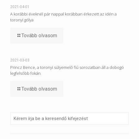
2021-04-01
A korábbi éveknél pár nappal korábban érkezett az idén a
toronyi gólya
Tovább olvasom
2021-03-03
Princz Bence, a toronyi súlyemelő fiú sorozatban áll a dobogó
legfelsőbb fokán
Tovább olvasom