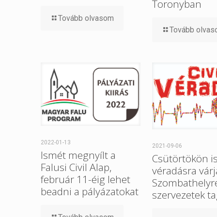
Toronyban
Tovább olvasom
Tovább olva
2022-01-13
2021-09-06
Ismét megnyílt a
Csütörtökön i
Falusi Civil Alap,
véradásra várj
február 11-éig lehet
Szombathelyre 
beadni a pályázatokat
szervezetek ta