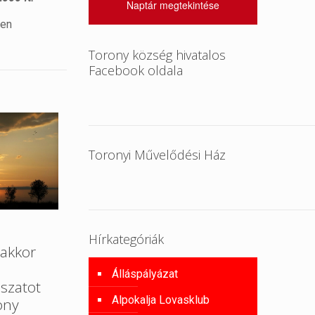
Naptár megtekintése
sen
Torony község hivatalos
Facebook oldala
Toronyi Művelődési Ház
Hírkategóriák
akkor
Álláspályázat
szatot
Alpokalja Lovasklub
ony