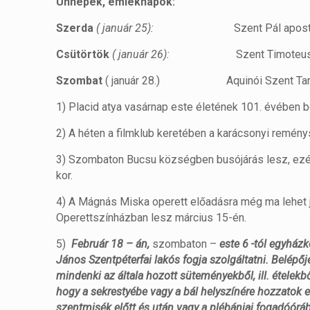
Ünnepek, emléknapok:
Szerda
( január 25):
Szent Pál apos
Csütörtök
( január 26):
Szent Timoteu
Szombat
( január 28.) Aquinói Szent Ta
1) Placid atya vasárnap este életének 101. évében 
2) A héten a filmklub keretében a karácsonyi remény
3) Szombaton Bucsu községben busójárás lesz, ezér
kor.
4) A Mágnás Miska operett előadásra még ma lehet 
Operettszínházban lesz március 15-én.
5)
Február 18 – án,
szombaton –
este 6 -tól egyház
János Szentpéterfai lakós fogja szolgáltatni. Belépőj
mindenki az általa hozott süteményekből, ill. ételekb
hogy a sekrestyébe vagy a bál helyszínére hozzatok e
szentmisék előtt és után vagy a plébániai fogadóóráb