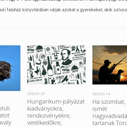
séi faluház könyvtárában várjak azokat a gyerekeket, akik szíve
2022-01-25
2022-01-14
Hungarikum-pályázat
Ha szombat, 
elüli
kiadványokra,
ismét
atot
rendezvényekre,
nagyvadvadá
avaly
vetélkedőkre,
tartanak Tor