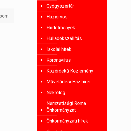
Gyógyszertár
asom
Háziorvos
Hirdetmények
Hulladékszállítás
Iskolai hírek
Koronavírus
Közérdekű Közlemény
Művelődési Ház hírei
Nekrológ
Nemzetiségi Roma
Önkormányzat
Önkormányzati hírek