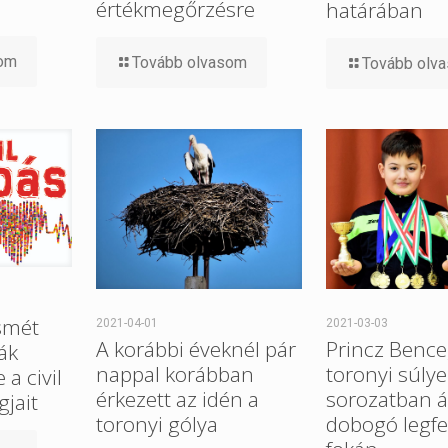
értékmegőrzésre
határában
som
Tovább olvasom
Tovább olv
smét
2021-04-01
2021-03-03
A korábbi éveknél pár
Princz Bence
ák
nappal korábban
toronyi súlye
a civil
érkezett az idén a
sorozatban ál
gjait
toronyi gólya
dobogó legfe