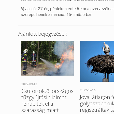
6) Január 27-én, pénteken este 6-kor a szervezők a 
szerepelnének a március 15-i műsorban.
Ajánlott bejegyzések
2022-03-10
Csütörtöktől országos
2022-02-16
Jóval átlagon f
tűzgyújtási tilalmat
gólyaszaporul
rendeltek el a
regisztráltak t
szárazság miatt