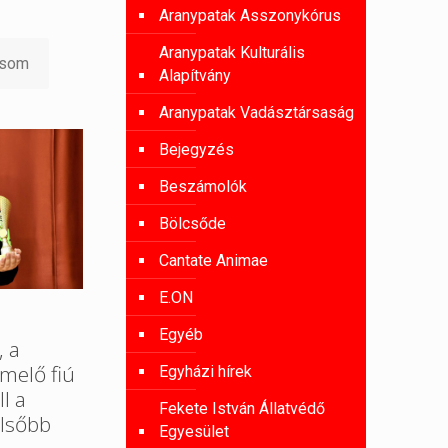
Aranypatak Asszonykórus
Aranypatak Kulturális
asom
Alapítvány
Aranypatak Vadásztársaság
Bejegyzés
Beszámolók
Bölcsőde
Cantate Animae
E.ON
Egyéb
, a
melő fiú
Egyházi hírek
l a
Fekete István Állatvédő
lsőbb
Egyesület