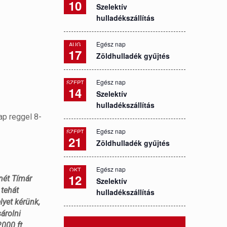
10
Szelektív
hulladékszállítás
Egész nap
AUG
17
Zöldhulladék gyűjtés
Egész nap
SZEPT
14
Szelektív
hulladékszállítás
p reggel 8-
Egész nap
SZEPT
21
Zöldhulladék gyűjtés
Egész nap
OKT
12
enét Tímár
Szelektív
 tehát
hulladékszállítás
lyet kérünk,
árolni
000 ft.