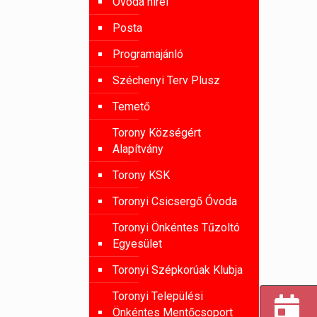
Óvoda hírei
Posta
Programajánló
Széchenyi Terv Plusz
Temető
Torony Községért
Alapítvány
Torony KSK
Toronyi Csicsergő Óvoda
Toronyi Önkéntes Tűzoltó
Egyesület
Toronyi Szépkorúak Klubja
Toronyi Települési
Önkéntes Mentőcsoport