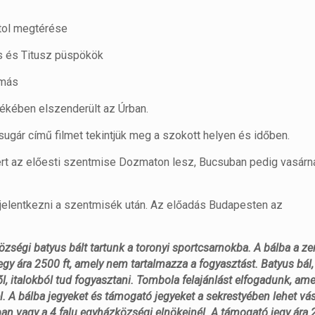
tol megtérése
s és Titusz püspökök
más
békében elszenderült az Úrban.
sugár című filmet tekintjük meg a szokott helyen és időben.
t az előesti szentmise Dozmaton lesz, Bucsuban pedig vasárna
jelentkezni a szentmisék után. Az előadás Budapesten az
községi batyus bált tartunk a toronyi sportcsarnokba. A bálba a z
egy ára 2500 ft, amely nem tartalmazza a fogyasztást. Batyus bál,
ől, italokból tud fogyasztani. Tombola felajánlást elfogadunk, ame
l. A bálba jegyeket és támogató jegyeket a sekrestyében lehet vás
an vagy a 4 falu egyházközségi elnökeinél. A támogató jegy ára 2