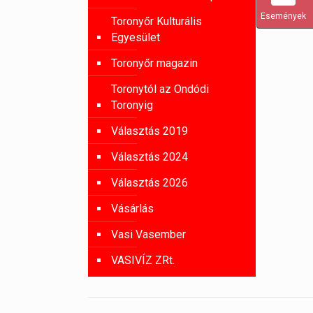
Események
Toronyőr Kulturális
Egyesület
Toronyőr magazin
Toronytól az Ondódi
Toronyig
Választás 2019
Választás 2024
Választás 2026
Vásárlás
Vasi Vasember
VASIVÍZ ZRt.