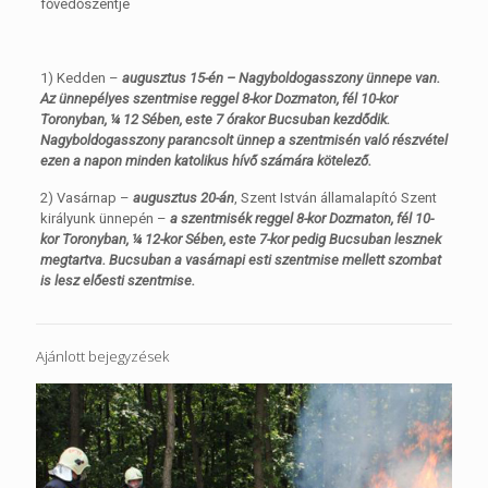
fővédőszentje
1) Kedden –
augusztus 15-én – Nagyboldogasszony ünnepe van.
Az ünnepélyes szentmise reggel 8-kor Dozmaton, fél 10-kor
Toronyban, ¼ 12 Sében, este 7 órakor Bucsuban kezdődik.
Nagyboldogasszony parancsolt ünnep a szentmisén való részvétel
ezen a napon minden katolikus hívő számára kötelező.
2) Vasárnap –
augusztus 20-án
, Szent István államalapító Szent
királyunk ünnepén –
a szentmisék reggel 8-kor Dozmaton, fél 10-
kor Toronyban, ¼ 12-kor Sében, este 7-kor pedig Bucsuban lesznek
megtartva. Bucsuban a vasárnapi esti szentmise mellett szombat
is lesz előesti szentmise.
Ajánlott bejegyzések