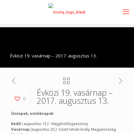
Évközi 19. vasárnap – 2017. augusztus 13.
Évközi 19. vasárnap –
2017. augusztus 13.
0
Ünnepek, emléknapok:
Kedd
( augusztus 15.)
:
Nagyboldogasszony
Vasárnap
(augusztus 20.)
:
Szent István király, Magyarország