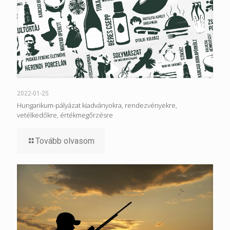
2022-01-25
Hungarikum-pályázat kiadványokra, rendezvényekre,
vetélkedőkre, értékmegőrzésre
Tovább olvasom