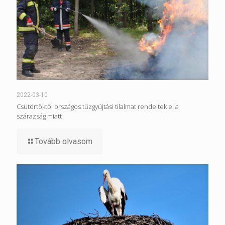
2022-03-10
Csütörtöktől országos tűzgyújtási tilalmat rendeltek el a
szárazság miatt
Tovább olvasom