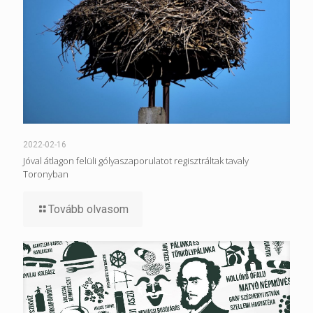
2022-02-16
Jóval átlagon felüli gólyaszaporulatot regisztráltak tavaly
Toronyban
Tovább olvasom