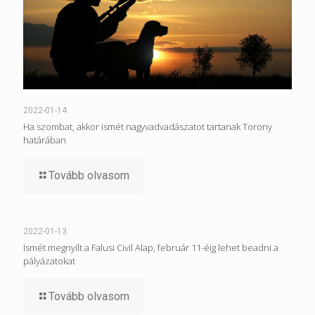
2022-01-14
Ha szombat, akkor ismét nagyvadvadászatot tartanak Torony
határában
Tovább olvasom
2022-01-13
Ismét megnyílt a Falusi Civil Alap, február 11-éig lehet beadni a
pályázatokat
Tovább olvasom