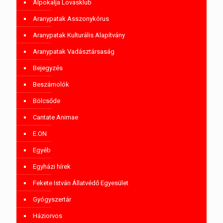
Alpokalja Lovasklub
Aranypatak Asszonykórus
Aranypatak Kulturális Alapítvány
Aranypatak Vadásztársaság
Bejegyzés
Beszámolók
Bölcsőde
Cantate Animae
E.ON
Egyéb
Egyházi hírek
Fekete István Állatvédő Egyesület
Gyógyszertár
Háziorvos