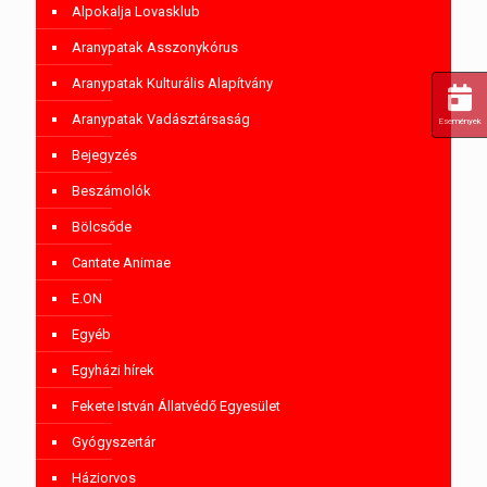
Alpokalja Lovasklub
Aranypatak Asszonykórus
Aranypatak Kulturális Alapítvány
Aranypatak Vadásztársaság
Események
Bejegyzés
Beszámolók
Bölcsőde
Cantate Animae
E.ON
Egyéb
Egyházi hírek
Fekete István Állatvédő Egyesület
Gyógyszertár
Háziorvos