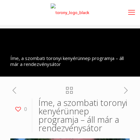
Íme, a szombati toronyi kenyérünnep programja – áll
már a rendezvénysátor
Íme, a szombati toronyi
kenyérünnep
0
programja – áll már a
rendezvénysátor