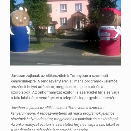
Javában zajlanak az előkészületek Toronyban a szombati
kenyérünnepre. A rendezvénytéren áll már a programok jelentős
részének helyet adó sátor, megjelentek a plakátok és a
szórólapok. Az önkormányzat ezúton is szeretettel hívja és várja
a falu lakóit és a vendégeket a település legnagyobb ünnepére.
Javában zajlanak az előkészületek Toronyban a szombati
kenyérünnepre. A rendezvénytéren áll már a programok jelentős
részének helyet adó sátor, megjelentek a plakátok és a szórólapok.
Az önkormányzat ezúton is szeretettel hívja és várja a falu lakóit és
a vendégeket a település legnagyobb ünnepére.