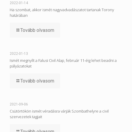
2022-01-14
Ha szombat, akkor ismét nagyvadvadászatot tartanak Torony
határában
Tovább olvasom
2022-01-13
Ismét megnyílt a Falusi Civil Alap, február 11-éig lehet beadni a
pályázatokat
Tovább olvasom
2021-09-06
Csütörtökön ismét véradásra várják Szombathelyre a civil
szervezetek tagjait
Tovább olvasom