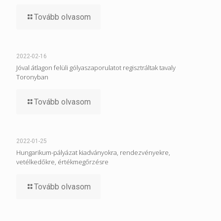
Tovább olvasom
2022-02-16
Jóval átlagon felüli gólyaszaporulatot regisztráltak tavaly
Toronyban
Tovább olvasom
2022-01-25
Hungarikum-pályázat kiadványokra, rendezvényekre,
vetélkedőkre, értékmegőrzésre
Tovább olvasom