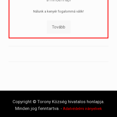
Nálunk a kenyér fogalommá válik!
Tovább
Copyright © Torony Község hivatalos honlapja.
Minden jog fenntartva.
-
Adatvédelmi irányelvek