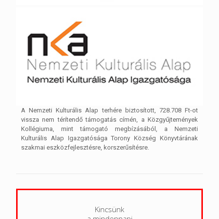
A Nemzeti Kulturális Alap terhére biztosított, 728.708 Ft-ot
vissza nem térítendő támogatás címén, a Közgyűjtemények
Kollégiuma, mint támogató megbízásából, a Nemzeti
Kulturális Alap Igazgatósága Torony Község Könyvtárának
szakmai eszközfejlesztésre, korszerűsítésre.
Kincsünk
a mindennapi