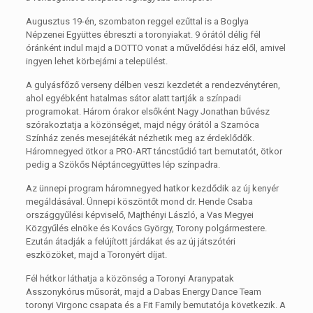
Augusztus 19-én, szombaton reggel ezűttal is a Boglya
Népzenei Együttes ébreszti a toronyiakat. 9 órától délig fél
óránként indul majd a DOTTO vonat a művelődési ház elől, amivel
ingyen lehet körbejárni a települést.
A gulyásfőző verseny délben veszi kezdetét a rendezvénytéren,
ahol egyébként hatalmas sátor alatt tartják a színpadi
programokat. Három órakor elsőként Nagy Jonathan bűvész
szórakoztatja a közönséget, majd négy órától a Szamóca
Színház zenés mesejátékát nézhetik meg az érdeklődők.
Háromnegyed ötkor a PRO-ART táncstűdió tart bemutatót, ötkor
pedig a Szökős Néptáncegyüttes lép színpadra.
Az ünnepi program háromnegyed hatkor kezdődik az új kenyér
megáldásával. Ünnepi köszöntőt mond dr. Hende Csaba
országgyűlési képviselő, Majthényi László, a Vas Megyei
Közgyűlés elnöke és Kovács György, Torony polgármestere.
Ezután átadják a felújított járdákat és az új játszótéri
eszközöket, majd a Toronyért díjat.
Fél hétkor láthatja a közönség a Toronyi Aranypatak
Asszonykórus műsorát, majd a Dabas Energy Dance Team
toronyi Virgonc csapata és a Fit Family bemutatója következik. A