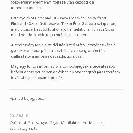
főzőverseny eredményhirdetése után kezdődik a
tombolasorsolás.
Este nyolckor Rock and Dili Show Pleszkán Écska és Mr.
Firehand közreműködésével. Tízkor Éder Gabee a színpadon,
majd utcabál kezdődik, ahol a jó hangulatról a Horváth Gipsy
Band gondoskodik. Kapuzárás hajnali ötkor.
A rendezvény ideje alatt délután kettő órától játszóház várja a
gyerekeket. Lesz például aszfaltrajz verseny, arcfestés,
csillámtetoválás, óriás csűszda, ugrálóvár.
Még egy fontos információ:
a tombolajegyek értékesítéséből
befolyt összeget ebben az évben a közösségi tér játszóterének
további fejlesztésére fordítják.
Ajánlott bejegyzések
2022-03-10
Csütörtöktől országos tűzgyújtási tilalmat rendeltek el a
szárazság miatt