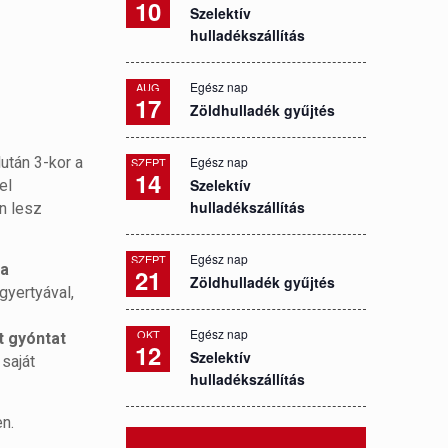
10
Szelektív
hulladékszállítás
Egész nap
AUG
17
Zöldhulladék gyűjtés
után 3-kor a
Egész nap
SZEPT
14
Szelektív
el
hulladékszállítás
n lesz
Egész nap
SZEPT
a
21
Zöldhulladék gyűjtés
gyertyával,
Egész nap
OKT
t gyóntat
12
Szelektív
 saját
hulladékszállítás
en.