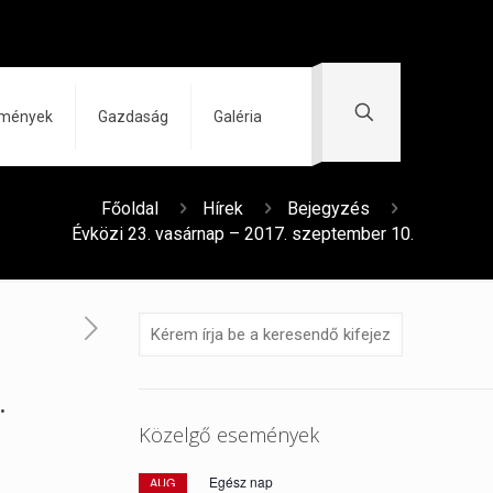
zmények
Gazdaság
Galéria
Főoldal
Hírek
Bejegyzés
Évközi 23. vasárnap – 2017. szeptember 10.
.
Közelgő események
Egész nap
AUG