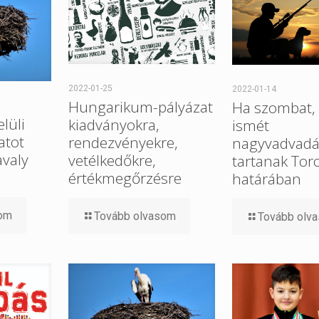
2022-01-25
2022-01-14
Hungarikum-pályázat
Ha szombat, 
elüli
kiadványokra,
ismét
atot
rendezvényekre,
nagyvadvadá
avaly
vetélkedőkre,
tartanak Tor
értékmegőrzésre
határában
som
Tovább olvasom
Tovább olv