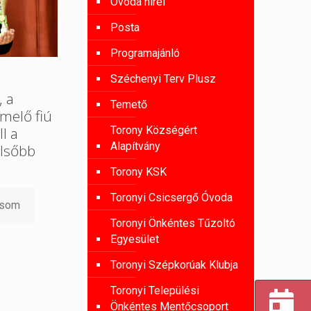
Óvoda hírei
Posta
Programajánló
Széchenyi Terv Plusz
, a
Temető
melő fiú
Torony Községért
l a
Alapítvány
lsőbb
Torony KSK
Toronyi Csicsergő Óvoda
asom
Toronyi Önkéntes Tűzoltó
Egyesület
Toronyi Szépkorúak Klubja
Toronyi Települési
Önkéntes Mentőcsoport