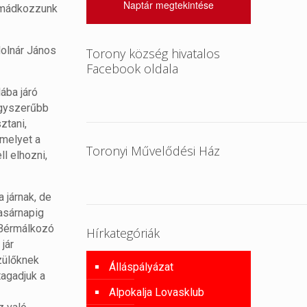
Naptár megtekintése
 imádkozzunk
Molnár János
Torony község hivatalos
Facebook oldala
ába járó
egyszerűbb
ztani,
amelyet a
Toronyi Művelődési Ház
l elhozni,
 járnak, de
asárnapig
? Bérmálkozó
Hírkategóriák
jár
zülőknek
Álláspályázat
tagadjuk a
Alpokalja Lovasklub