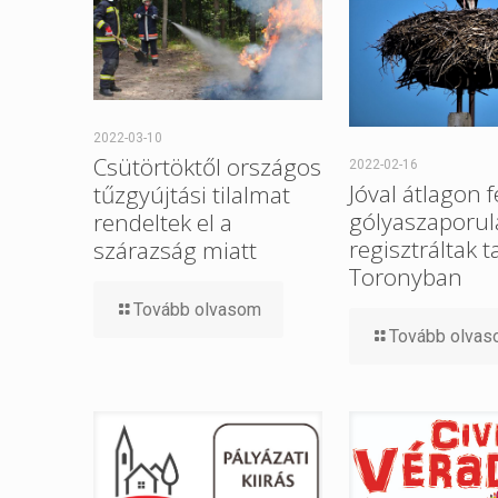
2022-03-10
Csütörtöktől országos
2022-02-16
Jóval átlagon f
tűzgyújtási tilalmat
gólyaszaporul
rendeltek el a
regisztráltak t
szárazság miatt
Toronyban
Tovább olvasom
Tovább olva