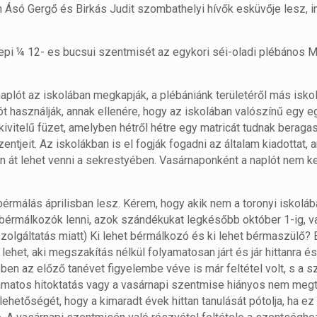
 Ásó Gergő és Birkás Judit szombathelyi hívők esküvője lesz,
epi ¼ 12- es bucsui szentmisét az egykori séi-oladi plébános 
naplót az iskolában megkapják, a plébániánk területéről más iskol
ót használják, annak ellenére, hogy az iskolában valószínű egy 
ivitelű füzet, amelyben hétről hétre egy matricát tudnak beragas
entjeit. Az iskolákban is el fogják fogadni az általam kiadottat, 
n át lehet venni a sekrestyében. Vasárnaponként a naplót nem kel
érmálás áprilisban lesz. Kérem, hogy akik nem a toronyi iskolába
bérmálkozók lenni, azok szándékukat legkésőbb október 1-ig, v
szolgáltatás miatt) Ki lehet bérmálkozó és ki lehet bérmaszülő
ehet, aki megszakítás nélkül folyamatosan járt és jár hittanra és 
n az előző tanévet figyelembe véve is már feltétel volt, s a s
olyamatos hitoktatás vagy a vasárnapi szentmise hiányos nem meg
lehetőségét, hogy a kimaradt évek hittan tanulását pótolja, ha ez