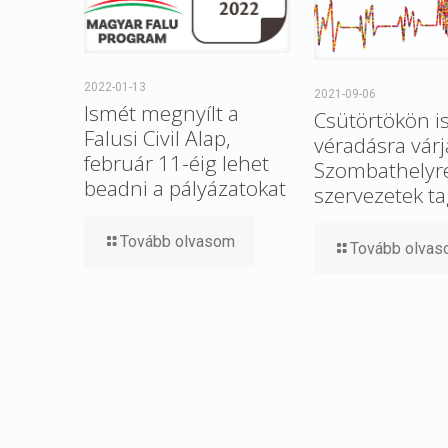
2022-01-13
2021-09-06
Ismét megnyílt a
Csütörtökön i
Falusi Civil Alap,
véradásra várj
február 11-éig lehet
Szombathelyre 
beadni a pályázatokat
szervezetek ta
Tovább olvasom
Tovább olva