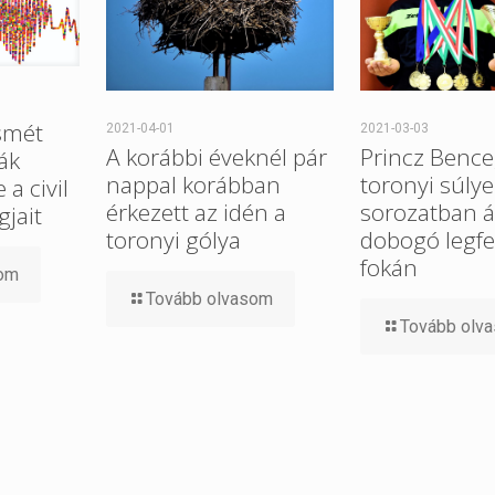
smét
2021-04-01
2021-03-03
A korábbi éveknél pár
Princz Bence
ák
nappal korábban
toronyi súlye
a civil
érkezett az idén a
sorozatban ál
gjait
toronyi gólya
dobogó legfe
fokán
som
Tovább olvasom
Tovább olv