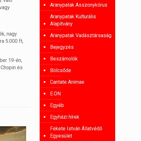
z való
Aranypatak Asszonykórus
 vagy
Aranypatak Kulturális
Alapítvány
ék, nagy
Aranypatak Vadásztársaság
a 5.000 ft,
Bejegyzés
Beszámolók
ber 19-én,
z Chopin és
Bölcsőde
Cantate Animae
E.ON
Egyéb
Egyházi hírek
Fekete István Állatvédő
Egyesület