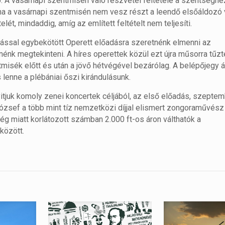
. A vasárnapi szentmisén való részvétel feltétele a szentséghe
, ha a vasárnapi szentmisén nem vesz részt a leendő elsőáldozó
t, mindaddig, amíg az említett feltételt nem teljesíti.
lással egybekötött Operett előadásra szeretnénk elmenni az
énk megtekinteni. A híres operettek közül ezt újra műsorra tűzt
misék előtt és után a jövő hétvégével bezárólag. A belépőjegy ár
 lenne a plébániai őszi kirándulásunk.
tjuk komoly zenei koncertek céljából, az első előadás, szeptem
József a több mint tíz nemzetközi díjjal elismert zongoraművés
g miatt korlátozott számban 2.000 ft-os áron válthatók a
között.