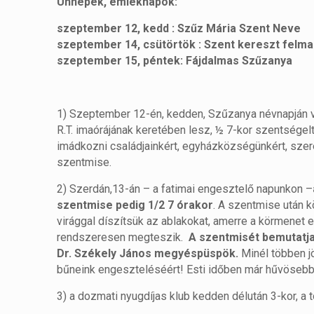
Ünnepek, emléknapok:
szeptember 12, kedd : Szűz Mária Szent Neve
szeptember 14, csütörtök : Szent kereszt felm
szeptember 15, péntek: Fájdalmas Szűzanya
1) Szeptember 12-én, kedden, Szűzanya névnapján v
R.T. imaórájának keretében lesz, ½ 7-kor szentségelt
imádkozni családjainkért, egyházközségünkért, szere
szentmise.
2) Szerdán,13-án – a fatimai engesztelő napunkon –
szentmise pedig 1/2 7 órakor
. A szentmise után k
virággal díszítsük az ablakokat, amerre a körmenet 
rendszeresen megteszik.
A szentmisét bemutatja
Dr. Székely János megyéspüspök.
Minél többen jö
bűneink engeszteléséért! Esti időben már hűvösebb v
3) a dozmati nyugdíjas klub kedden délután 3-kor, a t