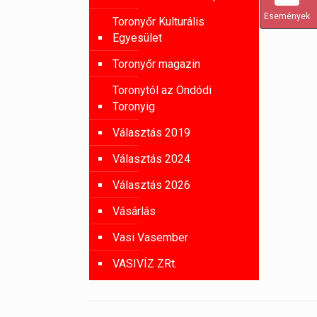
Események
Toronyőr Kulturális
Egyesület
Toronyőr magazin
Toronytól az Ondódi
Toronyig
Választás 2019
Választás 2024
Választás 2026
Vásárlás
Vasi Vasember
VASIVÍZ ZRt.