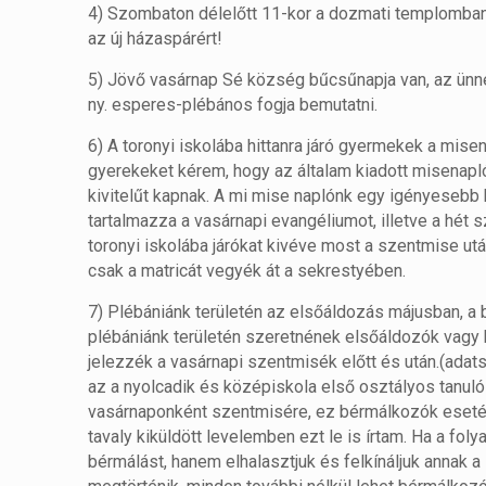
4) Szombaton délelőtt 11-kor a dozmati templomban
az új házaspárért!
5) Jövő vasárnap Sé község bűcsűnapja van, az ünn
ny. esperes-plébános fogja bemutatni.
6) A toronyi iskolába hittanra járó gyermekek a mise
gyerekeket kérem, hogy az általam kiadott misenapl
kivitelűt kapnak. A mi mise naplónk egy igényesebb k
tartalmazza a vasárnapi evangéliumot, illetve a hét sz
toronyi iskolába járókat kivéve most a szentmise utá
csak a matricát vegyék át a sekrestyében.
7) Plébániánk területén az elsőáldozás májusban, a b
plébániánk területén szeretnének elsőáldozók vagy 
jelezzék a vasárnapi szentmisék előtt és után.(adat
az a nyolcadik és középiskola első osztályos tanuló l
vasárnaponként szentmisére, ez bérmálkozók esetébe
tavaly kiküldött levelemben ezt le is írtam. Ha a f
bérmálást, hanem elhalasztjuk és felkínáljuk annak a 