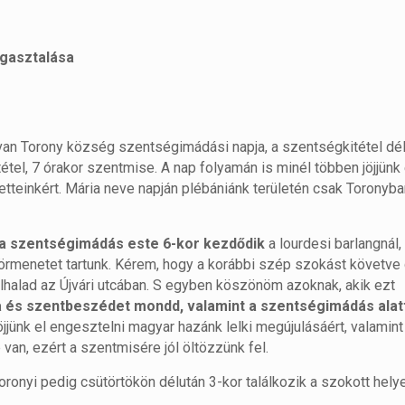
agasztalása
an Torony község szentségimádási napja, a szentségkitétel dél
étel, 7 órakor szentmise. A nap folyamán is minél többen jöjjünk 
tteinkért. Mária neve napján plébániánk területén csak Toronyba
a szentségimádás este 6-kor kezdődik
a lourdesi barlangnál,
örmenetet tartunk. Kérem, hogy a korábbi szép szokást követve 
elhalad az Újvári utcában. S egyben köszönöm azoknak, akik ezt
 és szentbeszédet mondd, valamint a szentségimádás alat
jjünk el engesztelni magyar hazánk lelki megújulásáért, valamint
an, ezért a szentmisére jól öltözzünk fel.
oronyi pedig csütörtökön délután 3-kor találkozik a szokott hely