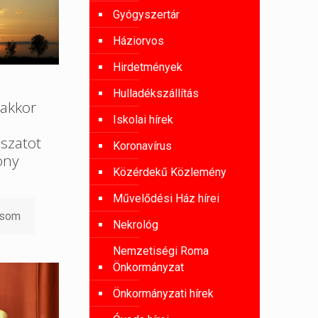
Gyógyszertár
Háziorvos
Hirdetmények
Hulladékszállítás
akkor
Iskolai hírek
szatot
Koronavírus
ony
Közérdekű Közlemény
Művelődési Ház hírei
asom
Nekrológ
Nemzetiségi Roma
Önkormányzat
Önkormányzati hírek