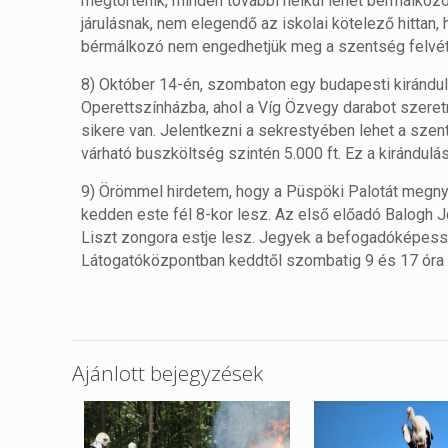
megtörténik, minden további nélkül lehet bérmálkozó
járulásnak, nem elegendő az iskolai kötelező hittan
bérmálkozó nem engedhetjük meg a szentség felvételé
8) Október 14-én, szombaton egy budapesti kirándu
Operettszínházba, ahol a Víg Özvegy darabot szeretn
sikere van. Jelentkezni a sekrestyében lehet a szent
várható buszköltség szintén 5.000 ft. Ez a kirándulás
9) Örömmel hirdetem, hogy a Püspöki Palotát megnyi
kedden este fél 8-kor lesz. Az első előadó Balogh 
Liszt zongora estje lesz. Jegyek a befogadóképessé
Látogatóközpontban keddtől szombatig 9 és 17 óra 
Ajánlott bejegyzések