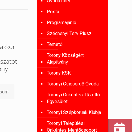
Óvoda hírei
Posta
Programajánló
Széchenyi Terv Plusz
Temető
akkor
Torony Községért
szatot
Alapítvány
ony
Torony KSK
Toronyi Csicsergő Óvoda
asom
Toronyi Önkéntes Tűzoltó
Egyesület
Toronyi Szépkorúak Klubja
Toronyi Települési
Önkéntes Mentőcsoport