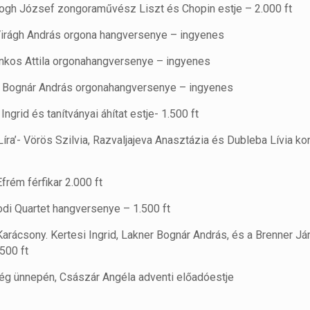
ogh József zongoraművész Liszt és Chopin estje – 2.000 ft
irágh András orgona hangversenye – ingyenes
nkos Attila orgonahangversenye – ingyenes
 Bognár András orgonahangversenye – ingyenes
Ingrid és tanítványai áhítat estje- 1.500 ft
 Líra’- Vörös Szilvia, Razvaljajeva Anasztázia és Dubleba Lívia ko
frém férfikar 2.000 ft
di Quartet hangversenye – 1.500 ft
arácsony. Kertesi Ingrid, Lakner Bognár András, és a Brenner J
500 ft
g ünnepén, Császár Angéla adventi előadóestje