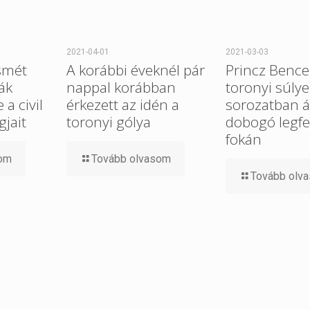
2021-04-01
2021-03-03
smét
A korábbi éveknél pár
Princz Bence
ák
nappal korábban
toronyi súlye
a civil
érkezett az idén a
sorozatban ál
gjait
toronyi gólya
dobogó legfe
fokán
som
Tovább olvasom
Tovább olv