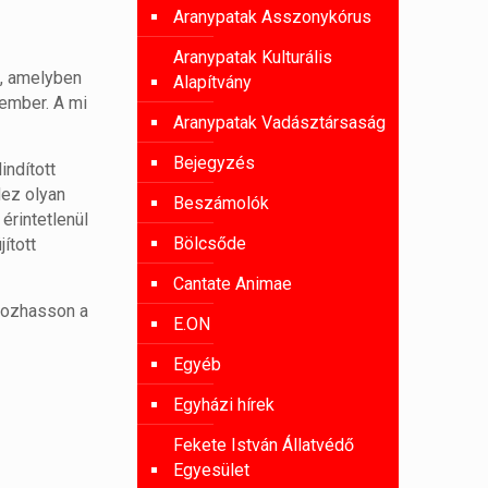
Aranypatak Asszonykórus
Aranypatak Kulturális
a, amelyben
Alapítvány
 ember. A mi
Aranypatak Vadásztársaság
Bejegyzés
indított
dez olyan
Beszámolók
érintetlenül
Bölcsőde
ított
Cantate Animae
lkozhasson a
E.ON
Egyéb
Egyházi hírek
Fekete István Állatvédő
Egyesület