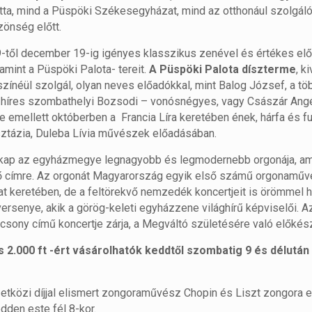
tta, mind a Püspöki Székesegyházat, mind az otthonául szolgál
zönség előtt.
9-től december 19-ig igényes klasszikus zenével és értékes el
amint a Püspöki Palota- tereit.
A Püspöki Palota díszterme
, k
ínéül szolgál, olyan neves előadókkal, mint Balog József, a töb
n híres szombathelyi Bozsodi – vonósnégyes, vagy Császár Ang
de emellett októberben a Francia Líra keretében ének, hárfa és f
asztázia, Duleba Lívia művészek előadásában.
 kap az egyházmegye legnagyobb és legmodernebb orgonája, ame
elő címre. Az orgonát Magyarország egyik első számű orgonaműv
 keretében, de a feltörekvő nemzedék koncertjeit is örömmel ha
versenye, akik a görög-keleti egyházzene világhírű képviselői. A
csony című koncertje zárja, a Megváltó születésére való előkész
2.000 ft -ért vásárolhatók keddtől szombatig 9 és délután 
tközi díjjal elismert zongoraművész Chopin és Liszt zongora es
den este fél 8-kor.