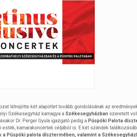
ozat létrejötte két alapötlet tovább gondolásának az eredménye
helyi Székesegyház karnagya a
Székesegyházban
szeretett vo
ásakor Dr. Perger Gyula igazgató pedig a
Püspöki Palota dísz
 esték, kamarakoncertek céljából is. E két szándék találkozásáb
k a Püspöki palota dísztermében, valamint a Székesegyház