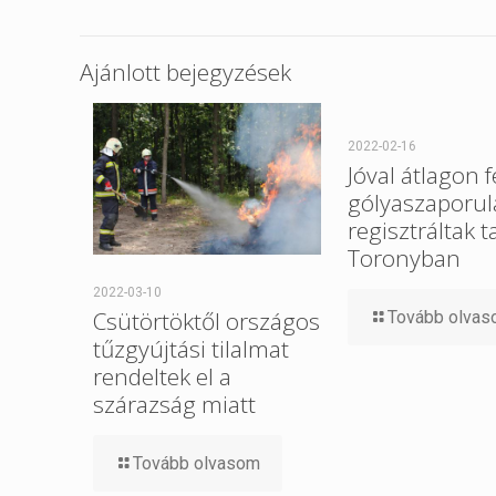
Ajánlott bejegyzések
2022-02-16
Jóval átlagon f
gólyaszaporul
regisztráltak t
Toronyban
2022-03-10
Csütörtöktől országos
Tovább olva
tűzgyújtási tilalmat
rendeltek el a
szárazság miatt
Tovább olvasom