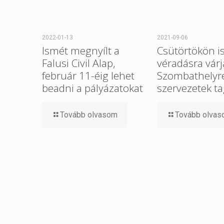
2022-01-13
2021-09-06
Ismét megnyílt a
Csütörtökön i
Falusi Civil Alap,
véradásra várj
február 11-éig lehet
Szombathelyre 
beadni a pályázatokat
szervezetek ta
Tovább olvasom
Tovább olva