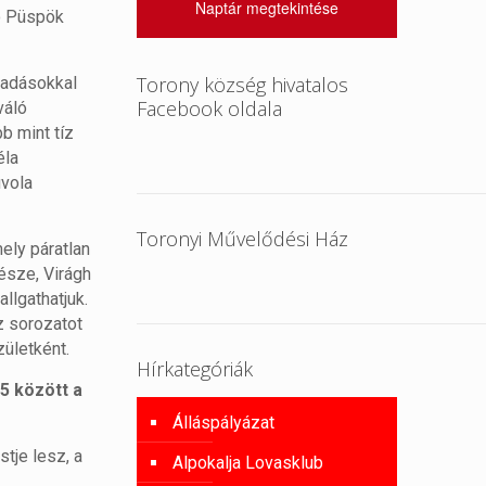
Naptár megtekintése
ó Püspök
Torony község hivatalos
őadásokkal
Facebook oldala
iváló
b mint tíz
éla
uvola
Toronyi Művelődési Ház
ly páratlan
észe, Virágh
llgathatjuk.
z sorozatot
ületként.
Hírkategóriák
5 között a
Álláspályázat
tje lesz, a
Alpokalja Lovasklub