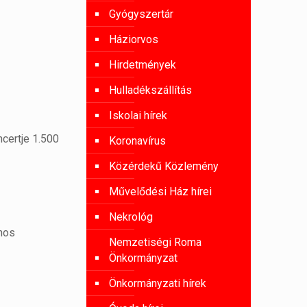
Gyógyszertár
Háziorvos
Hirdetmények
Hulladékszállítás
Iskolai hírek
ncertje 1.500
Koronavírus
Közérdekű Közlemény
Művelődési Ház hírei
Nekrológ
ános
Nemzetiségi Roma
Önkormányzat
Önkormányzati hírek