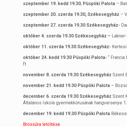
szeptember 19. kedd
19.30
,
Püspöki Palota
– Bal
szeptember 20. szerda
19.30, Székesegyház
– V
szeptember 27. szerda 19.30 Székesegyház-
Da
október 4. szerda 19.30 Székesegyház –
Lakner-
október 11. szerda 19.30 Székesegyház-
Kertesi 
október 24. kedd 19.30 Püspöki Palota-
“ Francia
ft
november 8. szerda 19.30 Székesegyház
Szent E
november 21. kedd 19.30 Püspöki Palota
– Bozso
december 6. szerda 19.30 Székesegyház
Szent K
Általános Iskola gyermekkórusának hangversenye 1.
december 19. kedd 19.30 Püspöki Palota
Békessé
Brossűra letöltése