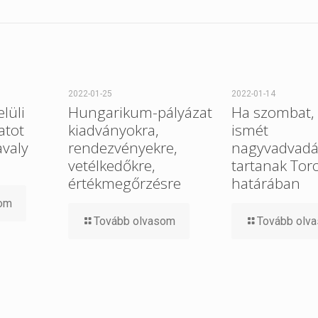
2022-01-25
2022-01-14
elüli
Hungarikum-pályázat
Ha szombat, 
atot
kiadványokra,
ismét
avaly
rendezvényekre,
nagyvadvadá
vetélkedőkre,
tartanak Tor
értékmegőrzésre
határában
som
Tovább olvasom
Tovább olv