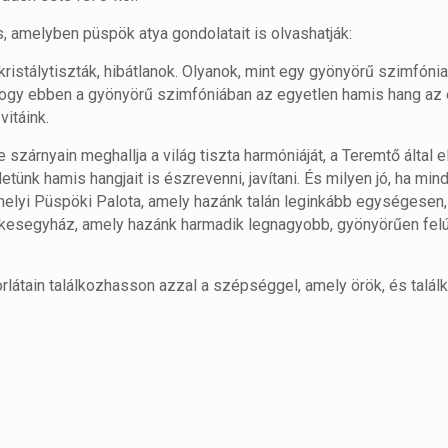
s, amelyben püspök atya gondolatait is olvashatják:
k kristálytiszták, hibátlanok. Olyanok, mint egy gyönyörű szimfóni
 hogy ebben a gyönyörű szimfóniában az egyetlen hamis hang az
vitáink.
szárnyain meghallja a világ tiszta harmóniáját, a Teremtő által el
etünk hamis hangjait is észrevenni, javítani. És milyen jó, ha min
elyi Püspöki Palota, amely hazánk talán leginkább egységesen, 
kesegyház, amely hazánk harmadik legnagyobb, gyönyörűen felúj
korlátain találkozhasson azzal a szépséggel, amely örök, és talá