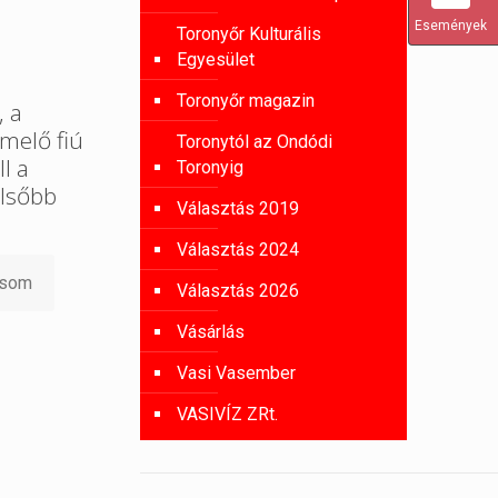
Események
Toronyőr Kulturális
Egyesület
Toronyőr magazin
, a
melő fiú
Toronytól az Ondódi
l a
Toronyig
lsőbb
Választás 2019
Választás 2024
asom
Választás 2026
Vásárlás
Vasi Vasember
VASIVÍZ ZRt.