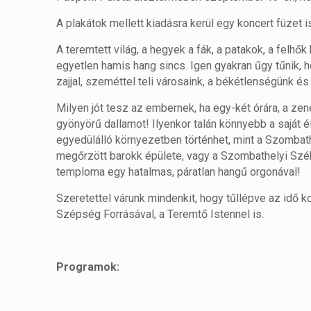
A plakátok mellett kiadásra kerül egy koncert füzet i
A teremtett világ, a hegyek a fák, a patakok, a felhő
egyetlen hamis hang sincs. Igen gyakran űgy tűnik,
zajjal, szeméttel teli városaink, a békétlenségünk és 
Milyen jót tesz az embernek, ha egy-két órára, a zene 
gyönyörű dallamot! Ilyenkor talán könnyebb a saját él
egyedülálló környezetben történhet, mint a Szombath
megőrzött barokk épülete, vagy a Szombathelyi Szé
temploma egy hatalmas, páratlan hangű orgonával!
Szeretettel várunk mindenkit, hogy tűllépve az idő 
Szépség Forrásával, a Teremtő Istennel is.
Programok: