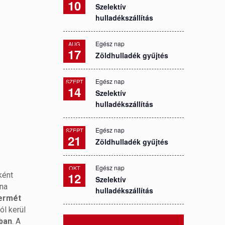
10
Szelektív
hulladékszállítás
Egész nap
AUG
17
Zöldhulladék gyűjtés
Egész nap
SZEPT
14
Szelektív
hulladékszállítás
Egész nap
SZEPT
21
Zöldhulladék gyűjtés
Egész nap
OKT
12
ként
Szelektív
lna
hulladékszállítás
termét
ól kerül
ban
. A