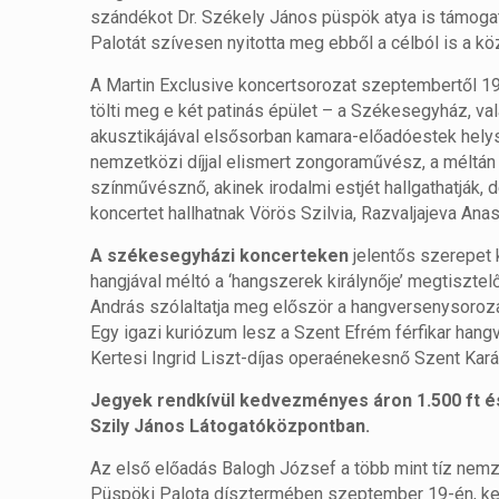
szándékot Dr. Székely János püspök atya is támoga
Palotát szívesen nyitotta meg ebből a célból is a kö
A Martin Exclusive koncertsorozat szeptembertől 1
tölti meg e két patinás épület – a Székesegyház, val
akusztikájával elsősorban kamara-előadóestek helysz
nemzetközi díjjal elismert zongoraművész, a méltá
színművésznő, akinek irodalmi estjét hallgathatják, 
koncertet hallhatnak Vörös Szilvia, Razvaljajeva An
A székesegyházi koncerteken
jelentős szerepet
hangjával méltó a ‘hangszerek királynője’ megtiszt
András szólaltatja meg először a hangversenysorozat
Egy igazi kuriózum lesz a Szent Efrém férfikar hang
Kertesi Ingrid Liszt-díjas operaénekesnő Szent Kará
Jegyek rendkívül kedvezményes áron 1.500 ft és 
Szily János Látogatóközpontban.
Az első előadás Balogh József a több mint tíz nemze
Püspöki Palota dísztermében szeptember 19-én, ked