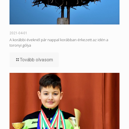
2021-04-01
A korábbi éveknél pár nappal korábban érkezett az idén a
toronyi gólya
Tovább olvasom