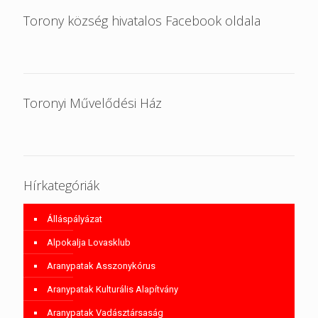
Torony község hivatalos Facebook oldala
Toronyi Művelődési Ház
Hírkategóriák
Álláspályázat
Alpokalja Lovasklub
Aranypatak Asszonykórus
Aranypatak Kulturális Alapítvány
Aranypatak Vadásztársaság