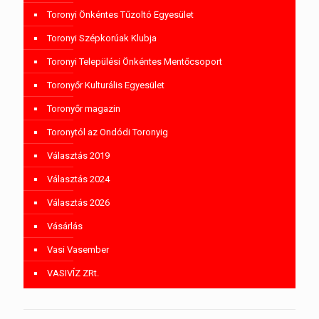
Toronyi Önkéntes Tűzoltó Egyesület
Toronyi Szépkorúak Klubja
Toronyi Települési Önkéntes Mentőcsoport
Toronyőr Kulturális Egyesület
Toronyőr magazin
Toronytól az Ondódi Toronyig
Választás 2019
Választás 2024
Választás 2026
Vásárlás
Vasi Vasember
VASIVÍZ ZRt.