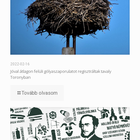
2022-02-16
Jóval átlagon felüli gólyaszaporulatot regisztráltak tavaly
Toronyban
Tovább olvasom