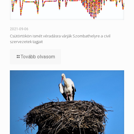
2021-09-06
Csütörtökön ismét véradásra várják Szombathelyre a civil
szervezetek tagjait
Tovább olvasom