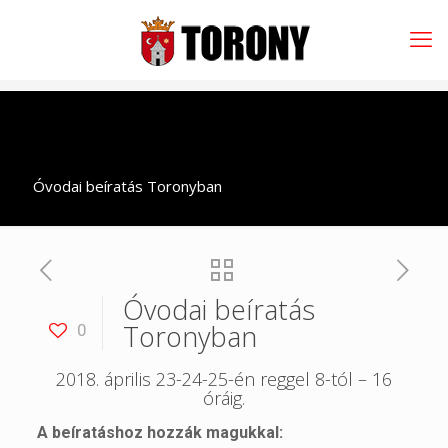
Óvodai beíratás Toronyban
Óvodai beíratás
Toronyban
0
2018. április 23-24-25-én reggel 8-tól – 16
óráig.
A beíratáshoz hozzák magukkal: