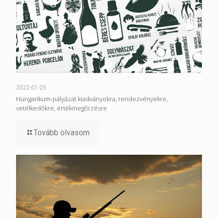
2022-01-25
Hungarikum-pályázat kiadványokra, rendezvényekre,
vetélkedőkre, értékmegőrzésre
Tovább olvasom