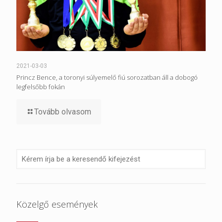
2021-03-03
Princz Bence, a toronyi súlyemelő fiú sorozatban áll a dobogó
legfelsőbb fokán
Tovább olvasom
Közelgő események