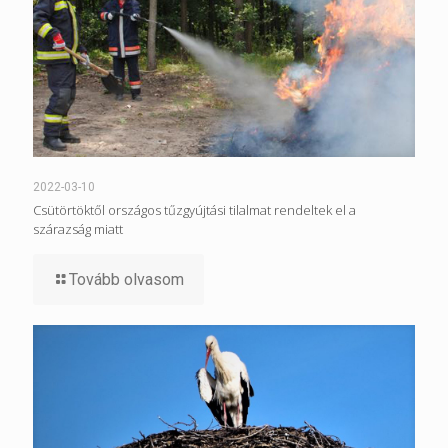
2022-03-10
Csütörtöktől országos tűzgyújtási tilalmat rendeltek el a
szárazság miatt
Tovább olvasom