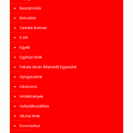
Beszámolók
Bölcsőde
Cantate Animae
E.ON
Egyéb
Egyházi hírek
Fekete István Állatvédő Egyesület
Gyógyszertár
Háziorvos
Hirdetmények
Hulladékszállítás
Iskolai hírek
Koronavírus