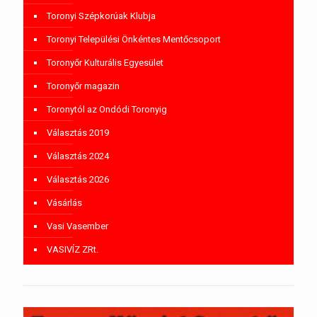
Toronyi Szépkorúak Klubja
Toronyi Települési Önkéntes Mentőcsoport
Toronyőr Kulturális Egyesület
Toronyőr magazin
Toronytól az Ondódi Toronyig
Választás 2019
Választás 2024
Választás 2026
Vásárlás
Vasi Vasember
VASIVÍZ ZRt.