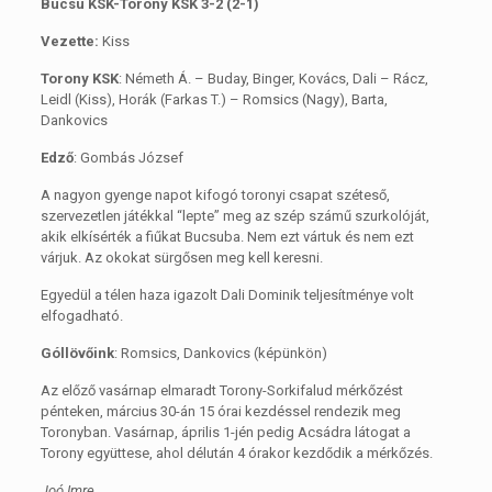
Bucsu KSK-Torony KSK 3-2 (2-1)
Vezette:
Kiss
Torony KSK
: Németh Á. – Buday, Binger, Kovács, Dali – Rácz,
Leidl (Kiss), Horák (Farkas T.) – Romsics (Nagy), Barta,
Dankovics
Edző
: Gombás József
A nagyon gyenge napot kifogó toronyi csapat széteső,
szervezetlen játékkal “lepte” meg az szép számű szurkolóját,
akik elkísérték a fiűkat Bucsuba. Nem ezt vártuk és nem ezt
várjuk. Az okokat sürgősen meg kell keresni.
Egyedül a télen haza igazolt Dali Dominik teljesítménye volt
elfogadható.
Góllövőink
: Romsics, Dankovics (képünkön)
Az előző vasárnap elmaradt Torony-Sorkifalud mérkőzést
pénteken, március 30-án 15 órai kezdéssel rendezik meg
Toronyban. Vasárnap, április 1-jén pedig Acsádra látogat a
Torony együttese, ahol délután 4 órakor kezdődik a mérkőzés.
Joó Imre