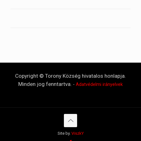
Copyright © Torony Község hivatalos honlapja.
Minden jog fenntartva.
-
Adatvédelmi irányelvek
Site by.
ViszkY