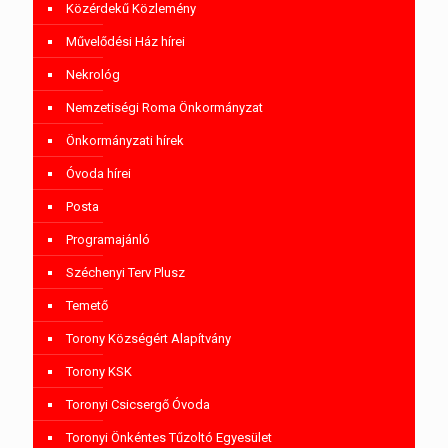
Közérdekű Közlemény
Művelődési Ház hírei
Nekrológ
Nemzetiségi Roma Önkormányzat
Önkormányzati hírek
Óvoda hírei
Posta
Programajánló
Széchenyi Terv Plusz
Temető
Torony Községért Alapítvány
Torony KSK
Toronyi Csicsergő Óvoda
Toronyi Önkéntes Tűzoltó Egyesület