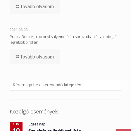
Tovább olvasom
2021-03-03
Princz Bence, a toronyi súlyemelő fiú sorozatban áll a dobogó
legfelsőbb fokán
Tovább olvasom
Közelgő események
Egész nap
AUG
10
Szelektív hulladékszállítás