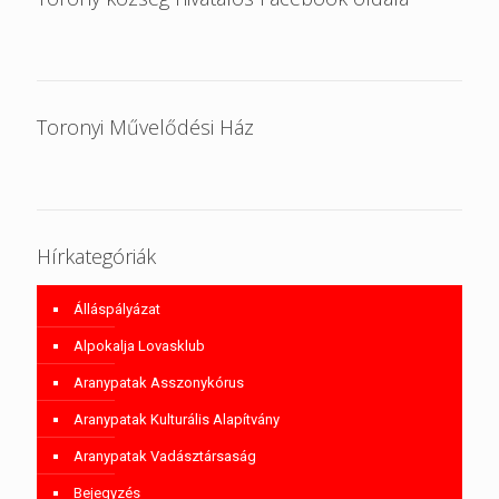
Toronyi Művelődési Ház
Hírkategóriák
Álláspályázat
Alpokalja Lovasklub
Aranypatak Asszonykórus
Aranypatak Kulturális Alapítvány
Aranypatak Vadásztársaság
Bejegyzés