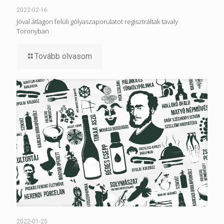
2022-02-16
Jóval átlagon felüli gólyaszaporulatot regisztráltak tavaly
Toronyban
Tovább olvasom
2022-01-25