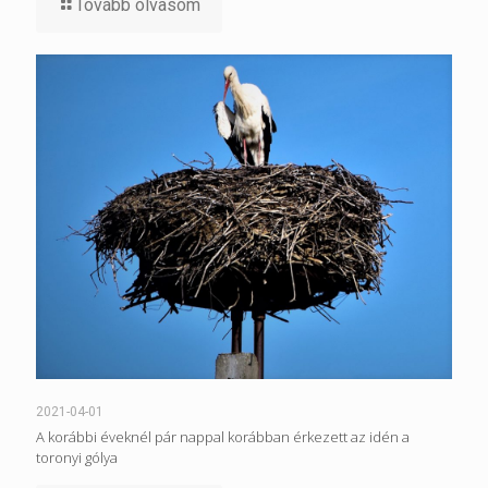
Tovább olvasom
2021-04-01
A korábbi éveknél pár nappal korábban érkezett az idén a
toronyi gólya