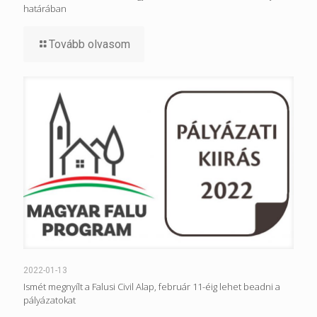
határában
Tovább olvasom
2022-01-13
Ismét megnyílt a Falusi Civil Alap, február 11-éig lehet beadni a
pályázatokat