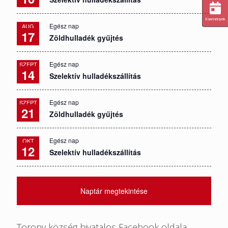
Események
Egész nap
AUG
17
Zöldhulladék gyűjtés
Egész nap
SZEPT
14
Szelektív hulladékszállítás
Egész nap
SZEPT
21
Zöldhulladék gyűjtés
Egész nap
OKT
12
Szelektív hulladékszállítás
Naptár megtekintése
Torony község hivatalos Facebook oldala