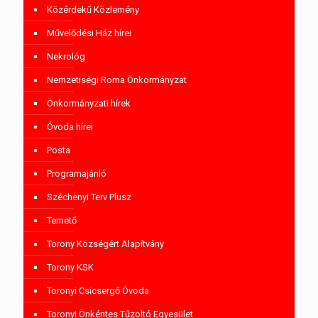
Közérdekű Közlemény
Művelődési Ház hírei
Nekrológ
Nemzetiségi Roma Önkormányzat
Önkormányzati hírek
Óvoda hírei
Posta
Programajánló
Széchenyi Terv Plusz
Temető
Torony Községért Alapítvány
Torony KSK
Toronyi Csicsergő Óvoda
Toronyi Önkéntes Tűzoltó Egyesület