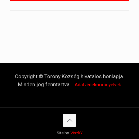
Copyright © Torony Község hivatalos honlapja.
Minden jog fenntartva.
-
Adatvédelmi irányelvek
Site by.
ViszkY