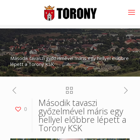
Második tavaszi győzelmével máris egy hellyel előbbre
lépett a Torony KSK
Második tavaszi
győzelmével máris egy
0
hellyel előbbre lépett a
Torony KSK