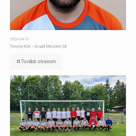
2026-04-15
Torony KSK – Acsád Meszlen SE
Tovább olvasom