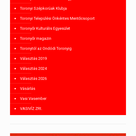
Toronyi Szépkorúak Klubja
Toronyi Települési Önkéntes Mentőcsoport
Toronyőr Kulturális Egyesület
Toronyőr magazin
Toronytól az Ondódi Toronyig
Választás 2019
Választás 2024
Választás 2026
Vásárlás
Vasi Vasember
VASIVÍZ ZRt.