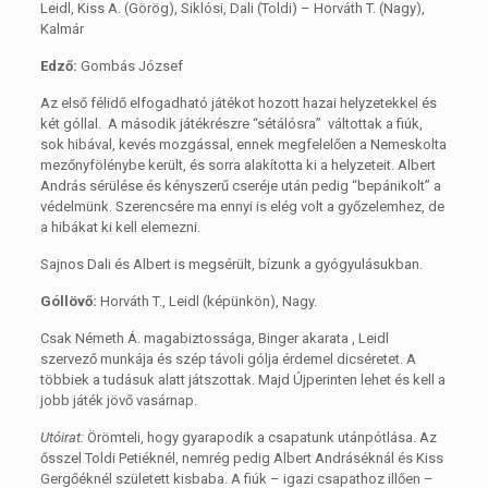
Leidl, Kiss A. (Görög), Siklósi, Dali (Toldi) – Horváth T. (Nagy),
Kalmár
Edző:
Gombás József
Az első félidő elfogadható játékot hozott hazai helyzetekkel és
két góllal. A második játékrészre “sétálósra” váltottak a fiúk,
sok hibával, kevés mozgással, ennek megfelelően a Nemeskolta
mezőnyfölénybe került, és sorra alakította ki a helyzeteit. Albert
András sérülése és kényszerű cseréje után pedig “bepánikolt” a
védelmünk. Szerencsére ma ennyi is elég volt a győzelemhez, de
a hibákat ki kell elemezni.
Sajnos Dali és Albert is megsérült, bízunk a gyógyulásukban.
Góllövő:
Horváth T., Leidl (képünkön), Nagy.
Csak Németh Á. magabiztossága, Binger akarata , Leidl
szervező munkája és szép távoli gólja érdemel dicséretet. A
többiek a tudásuk alatt játszottak. Majd Újperinten lehet és kell a
jobb játék jövő vasárnap.
Utóirat:
Örömteli, hogy gyarapodik a csapatunk utánpótlása. Az
ősszel Toldi Petiéknél, nemrég pedig Albert Andráséknál és Kiss
Gergőéknél született kisbaba. A fiúk – igazi csapathoz illően –