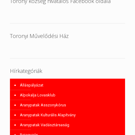
Torony község hivatalos Facebook oldala
Toronyi Művelődési Ház
Hírkategóriák
Álláspályázat
Alpokalja Lovasklub
Aranypatak Asszonykórus
Aranypatak Kulturális Alapítvány
Aranypatak Vadásztársaság
Bejegyzés