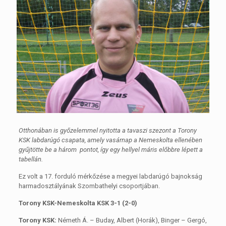
Otthonában is győzelemmel nyitotta a tavaszi szezont a Torony
KSK labdarúgó csapata, amely vasárnap a Nemeskolta ellenében
gyűjtötte be a három pontot, így egy hellyel máris előbbre lépett a
tabellán.
Ez volt a 17. forduló mérkőzése a megyei labdarúgó bajnokság
harmadosztályának Szombathelyi csoportjában.
Torony KSK-Nemeskolta KSK 3-1 (2-0)
Torony KSK:
Németh Á. – Buday, Albert (Horák), Binger – Gergó,