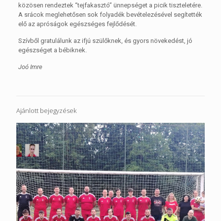
közösen rendeztek “tejfakasztó” ünnepséget a picik tiszteletére.
A srácok meglehetősen sok folyadék bevételezésével segítették
elő az apróságok egészséges fejlődését.
Szívből gratulálunk az ifjú szülőknek, és gyors növekedést, jó
egészséget a bébiknek.
Joó Imre
Ajánlott bejegyzések