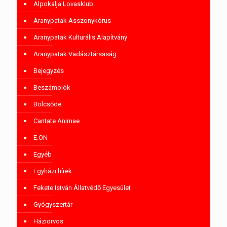
Alpokalja Lovasklub
Aranypatak Asszonykórus
Aranypatak Kulturális Alapítvány
Aranypatak Vadásztársaság
Bejegyzés
Beszámolók
Bölcsőde
Cantate Animae
E.ON
Egyéb
Egyházi hírek
Fekete István Állatvédő Egyesület
Gyógyszertár
Háziorvos