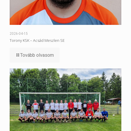
2026-04-15
Torony KSK – Acsád Meszlen SE
Tovább olvasom