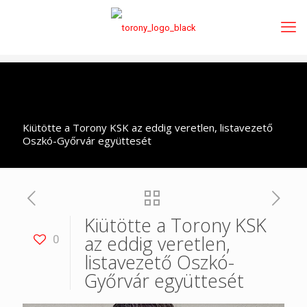
Kiütötte a Torony KSK az eddig veretlen, listavezető
Oszkó-Győrvár együttesét
Kiütötte a Torony KSK
az eddig veretlen,
0
listavezető Oszkó-
Győrvár együttesét