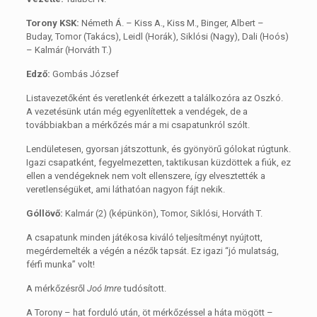
Torony KSK:
Németh Á. – Kiss A., Kiss M., Binger, Albert –
Buday, Tomor (Takács), Leidl (Horák), Siklósi (Nagy), Dali (Hoós)
– Kalmár (Horváth T.)
Edző:
Gombás József
Listavezetőként és veretlenkét érkezett a találkozóra az Oszkó.
A vezetésünk után még egyenlítettek a vendégek, de a
továbbiakban a mérkőzés már a mi csapatunkról szólt.
Lendületesen, gyorsan játszottunk, és gyönyörű gólokat rúgtunk.
Igazi csapatként, fegyelmezetten, taktikusan küzdöttek a fiúk, ez
ellen a vendégeknek nem volt ellenszere, így elvesztették a
veretlenségüket, ami láthatóan nagyon fájt nekik.
Góllövő:
Kalmár (2) (képünkön), Tomor, Siklósi, Horváth T.
A csapatunk minden játékosa kiváló teljesítményt nyújtott,
megérdemelték a végén a nézők tapsát. Ez igazi “jó mulatság,
férfi munka” volt!
A mérkőzésről
Joó Imre
tudósított.
A Torony – hat forduló után, öt mérkőzéssel a háta mögött –