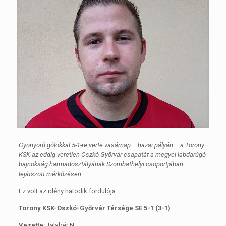
Gyönyörű gólokkal 5-1-re verte vasárnap – hazai pályán – a Torony
KSK az eddig veretlen Oszkó-Győrvár csapatát a megyei labdarúgó
bajnokság harmadosztályának Szombathelyi csoportjában
lejátszott mérkőzésen.
Ez volt az idény hatodik fordulója.
Torony KSK-Oszkó-Győrvár Térsége SE 5-1 (3-1)
Vezette:
Talabér N.