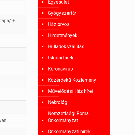
Egyesület
Gyógyszertár
sapa/ +
Háziorvos
Hirdetmények
Hulladékszállítás
Iskolai hírek
Koronavírus
Közérdekű Közlemény
Művelődési Ház hírei
Nekrológ
Nemzetiségi Roma
ván
Önkormányzat
Önkormányzati hírek