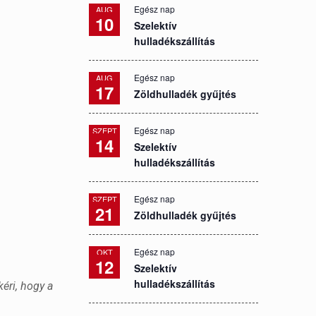
Egész nap
AUG
10
Szelektív
hulladékszállítás
Egész nap
AUG
17
Zöldhulladék gyűjtés
Egész nap
SZEPT
14
Szelektív
hulladékszállítás
Egész nap
SZEPT
21
Zöldhulladék gyűjtés
Egész nap
OKT
12
Szelektív
hulladékszállítás
éri, hogy a