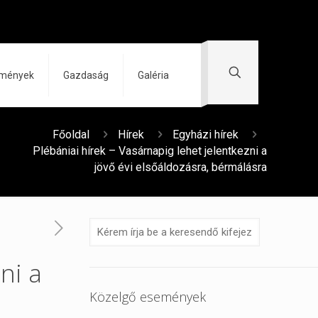
zmények
Gazdaság
Galéria
Főoldal
Hírek
Egyházi hírek
Plébániai hírek – Vasárnapig lehet jelentkezni a
jövő évi elsőáldozásra, bérmálásra
ni a
Közelgő események