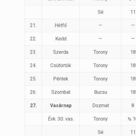
Sé
11
21.
Hétfő
—
—
22.
Kedd
—
—
23.
Szerda
Torony
18
24.
Csütörtök
Torony
18
25.
Péntek
Torony
18
26.
Szombat
Bucsu
18
27.
Vasárnap
Dozmat
8
Évk. 30. vas.
Torony
½ 1
Sé
11