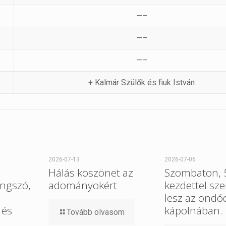
—–
—–
—–
+ Kalmár Szülők és fiuk István
2026-07-13
2026-07-06
Hálás köszönet az
Szombaton, 5
ngszó,
adományokért
kezdettel sz
lesz az ondó
 és
kápolnában.
Tovább olvasom