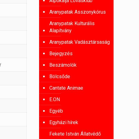
Alpokalja Lovasklub
Aranypatak Asszonykórus
Aranypatak Kulturális
Alapítvány
Aranypatak Vadásztársaság
Bejegyzés
r
Beszámolók
Bölcsőde
Cantate Animae
E.ON
Egyéb
Egyházi hírek
Fekete István Állatvédő