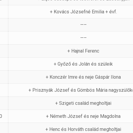
+ Kovács Józsefné Emilia + évf.
—–
—–
+ Hajnal Ferenc
+ Győző és Jolán és szüleik
+ Konczér Imre és neje Gáspár Ilona
+ Prisznyák József és Gömbös Mária nagyszülők
+ Szigeti család megholtjai
0
+ Németh József és neje Magdolna
+ Henc és Horváth család megholtjai