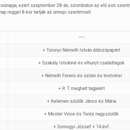
súnapja, ezért szeptember 28-án, szombaton az elő esti szen
p reggel 8-kor tartják az ünnepi szentmisét.
—–
+ Toronyi Németh István áldozópapért
+ Szakály Istvánné és elhunyt családtagok
+ Németh Ferenc és szülei és testvérei
+ R. T. meghalt tagjaiért
+ Kelemen szülők János és Mária
+ Mester Vince és Teréz nagyszülők
+ Somogyi József + 14.évf.