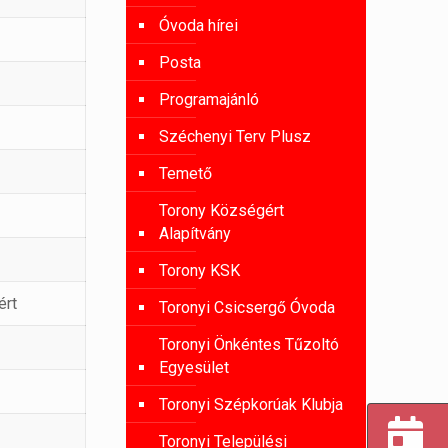
Óvoda hírei
Posta
Programajánló
Széchenyi Terv Plusz
Temető
Torony Községért
Alapítvány
Torony KSK
ért
Toronyi Csicsergő Óvoda
Toronyi Önkéntes Tűzoltó
Egyesület
Toronyi Szépkorúak Klubja
Toronyi Települési