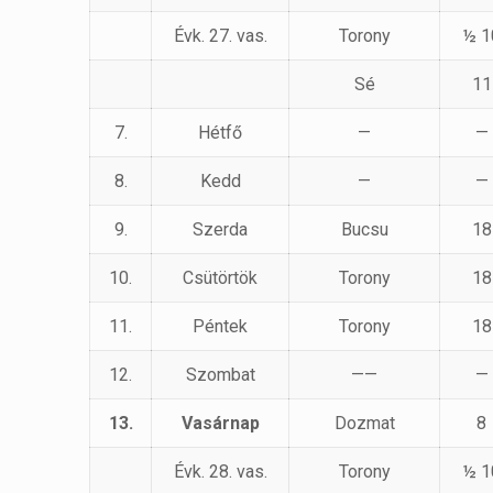
Évk. 27. vas.
Torony
½ 1
Sé
11
7.
Hétfő
—
—
8.
Kedd
—
—
9.
Szerda
Bucsu
18
10.
Csütörtök
Torony
18
11.
Péntek
Torony
18
12.
Szombat
——
—
13.
Vasárnap
Dozmat
8
Évk. 28. vas.
Torony
½ 1