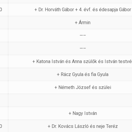
0
+ Dr. Horváth Gábor + 4. évf. és édesapja Gábor
+ Ármin
—–
—–
+ Katona István és Anna szülők és István testvé
+ Rácz Gyula és fia Gyula
+ Németh József és szülei
+ Nagy István
0
+ Dr. Kovács László és neje Teréz