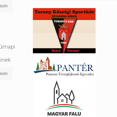
asom
úrnapi
őinek
asom