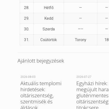
28.
Hétfő
—
—
29.
Kedd
—
—
30.
Szerda
—–
—
31.
Csütörtök
Torony
18
Ajánlott bejegyzések
2026-08-03
2026-07-27
Aktuális templomi
Egyházi hírek:
hirdetések:
megújult hara
oltáriszentség,
gluténmentes
szentmisék és
oltáriszentség
áldások
titokcsere