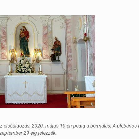
 az elsőáldozás
,
2020. május 10-én pedig a bérmálás. A plébános k
eptember 29-éig jelezzék.