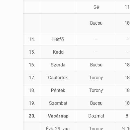
Sé
11
Bucsu
18
14.
Hétfő
—
—
15.
Kedd
—
—
16.
Szerda
Bucsu
18
17.
Csütörtök
Torony
18
18.
Péntek
Torony
18
19.
Szombat
Bucsu
18
20.
Vasárnap
Dozmat
8
Évk. 29. vas.
Torony
½ 1