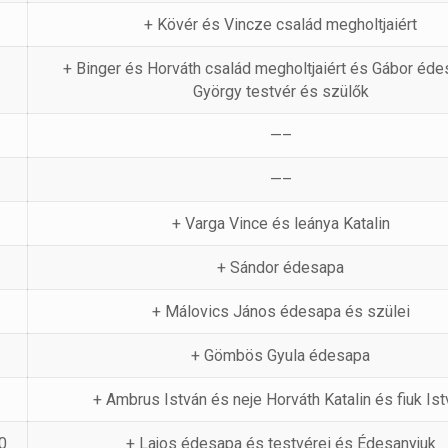
+ Kövér és Vincze család megholtjaiért
+ Binger és Horváth család megholtjaiért és Gábor éde
György testvér és szülők
—–
—–
+ Varga Vince és leánya Katalin
+ Sándor édesapa
+ Málovics János édesapa és szülei
+ Gömbös Gyula édesapa
+ Ambrus István és neje Horváth Katalin és fiuk Ist
0
+ Lajos édesapa és testvérei és Édesanyjuk