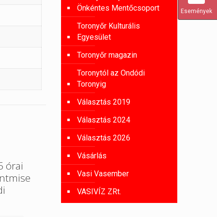
Önkéntes Mentőcsoport
Események
Toronyőr Kulturális
Egyesület
Toronyőr magazin
Toronytól az Ondódi
Toronyig
Választás 2019
Választás 2024
Választás 2026
Vásárlás
 órai
Vasi Vasember
entmise
di
VASIVÍZ ZRt.