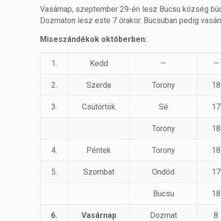
Vasárnap, szeptember 29-én lesz Bucsu község búc
Dozmaton lesz este 7 órakor. Bucsuban pedig vasárna
Miseszándékok októberben:
1.
Kedd
—
—
2.
Szerda
Torony
18
3.
Csütörtök
Sé
17
Torony
18
4.
Péntek
Torony
18
5.
Szombat
Ondód
17
Bucsu
18
6.
Vasárnap
Dozmat
8