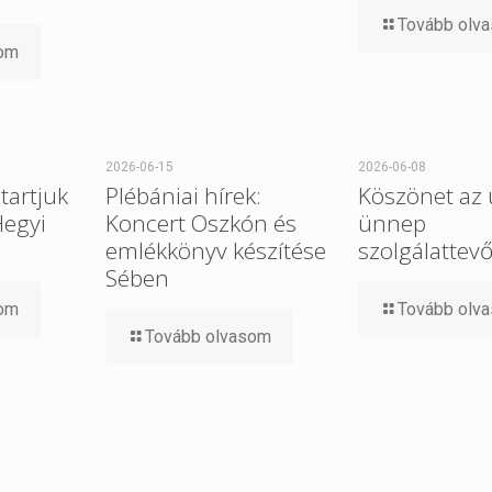
Tovább olv
som
2026-06-15
2026-06-08
tartjuk
Plébániai hírek:
Köszönet az 
Hegyi
Koncert Oszkón és
ünnep
emlékkönyv készítése
szolgálattev
Sében
som
Tovább olv
Tovább olvasom