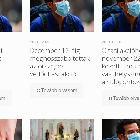
2021-12-03
2021-11-18
i
December 12-éig
Oltási akcióh
t
meghosszabbították
november 22
a
az országos
között – mut
védőoltási akciót
vasi helyszín
az időpontok
Tovább olvasom
som
Tovább olv