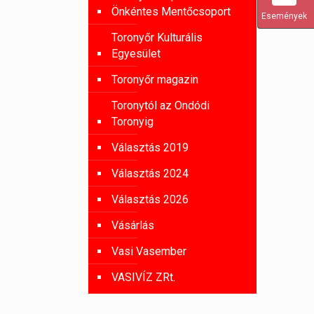
Önkéntes Mentőcsoport
Események
Toronyőr Kulturális
Egyesület
Toronyőr magazin
Toronytól az Ondódi
Toronyig
Választás 2019
Választás 2024
Választás 2026
Vásárlás
Vasi Vasember
VASIVÍZ ZRt.