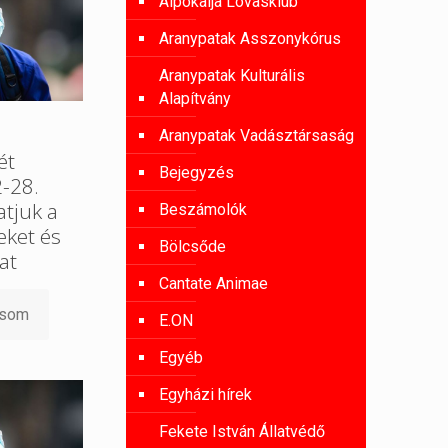
Alpokalja Lovasklub
Aranypatak Asszonykórus
Aranypatak Kulturális
Alapítvány
Aranypatak Vadásztársaság
ét
Bejegyzés
-28.
atjuk a
Beszámolók
eket és
Bölcsőde
at
Cantate Animae
asom
E.ON
Egyéb
Egyházi hírek
Fekete István Állatvédő