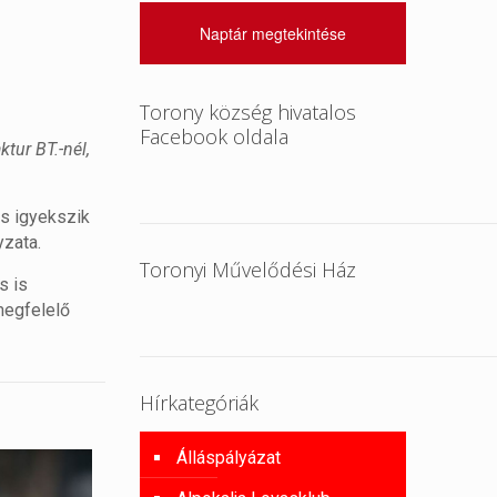
Naptár megtekintése
Torony község hivatalos
Facebook oldala
tur BT.-nél,
s igyekszik
yzata.
Toronyi Művelődési Ház
s is
megfelelő
Hírkategóriák
Álláspályázat