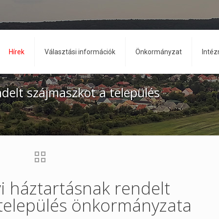
Hírek
Választási információk
Önkormányzat
Inté
delt szájmaszkot a település
 háztartásnak rendelt
 település önkormányzata