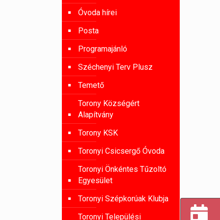
Óvoda hírei
Posta
Programajánló
Széchenyi Terv Plusz
Temető
Torony Községért
Alapítvány
Torony KSK
Toronyi Csicsergő Óvoda
Toronyi Önkéntes Tűzoltó
Egyesület
Toronyi Szépkorúak Klubja
Toronyi Települési