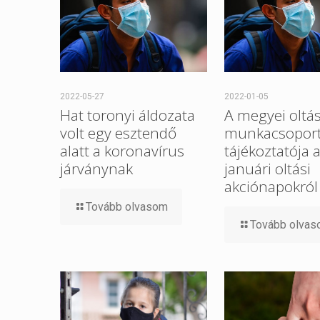
2022-05-27
2022-01-05
Hat toronyi áldozata
A megyei oltás
volt egy esztendő
munkacsopor
alatt a koronavírus
tájékoztatója 
járványnak
januári oltási
akciónapokról
Tovább olvasom
Tovább olva