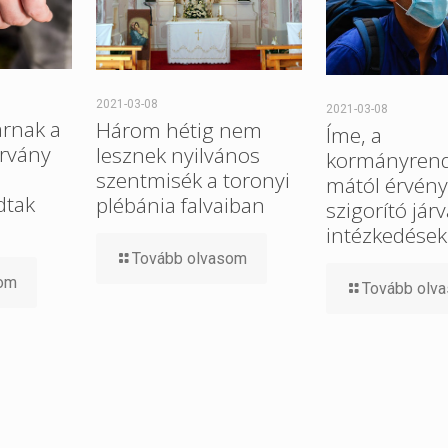
2021-03-08
2021-03-08
rnak a
Három hétig nem
Íme, a
árvány
lesznek nyilvános
kormányrend
szentmisék a toronyi
mától érvén
dtak
plébánia falvaiban
szigorító jár
intézkedések
Tovább olvasom
som
Tovább olv