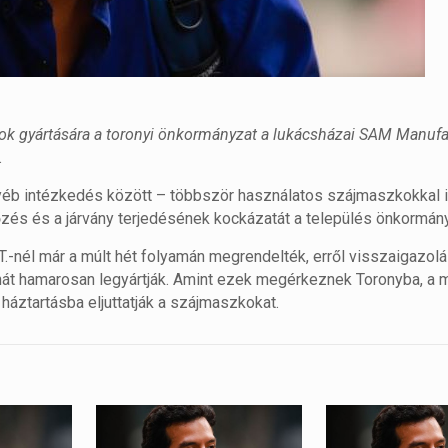
k gyártására a toronyi önkormányzat a lukácsházai SAM Manufak
.
éb intézkedés között – többször használatos szájmaszkokkal i
őzés és a járvány terjedésének kockázatát a település önkormán
nél már a múlt hét folyamán megrendelték, erről visszaigazolá
hát hamarosan legyártják. Amint ezek megérkeznek Toronyba, a 
áztartásba eljuttatják a szájmaszkokat.