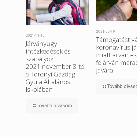
2021-05-19
2021-11-10
Támogatást vá
Járványügyi
koronavírus j
intézkedések és
miatt árván és
szabályok
félárván mara
2021.november 8-tól
javára
a Toronyi Gazdag
Gyula Általános
Tovább olva
Iskolában
Tovább olvasom