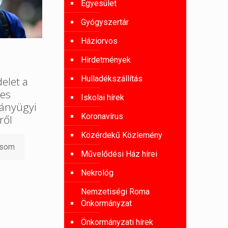
Egyesület
Gyógyszertár
Háziorvos
Hirdetmények
Hulladékszállítás
elet a
yes
Iskolai hírek
ványügyi
Koronavírus
ről
Közérdekű Közlemény
asom
Művelődési Ház hírei
Nekrológ
Nemzetiségi Roma
Önkormányzat
Önkormányzati hírek