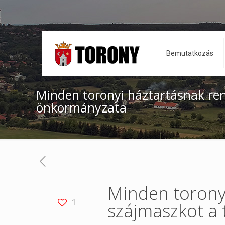
Bemutatkozás
Minden toronyi háztartásnak ren
önkormányzata
Minden toronyi
1
szájmaszkot a