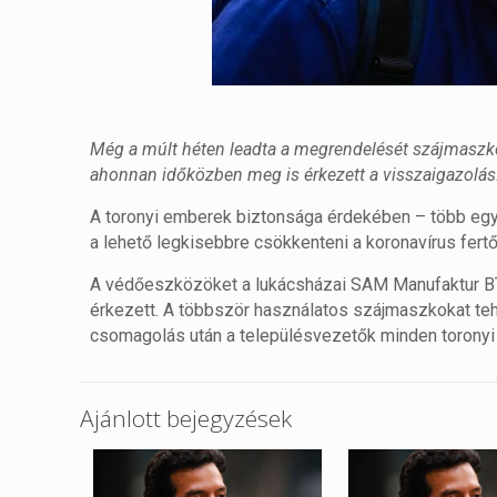
Még a múlt héten leadta a megrendelését szájmaszko
ahonnan időközben meg is érkezett a visszaigazolás
A toronyi emberek biztonsága érdekében – több egy
a lehető legkisebbre csökkenteni a koronavírus fert
A védőeszközöket a lukácsházai SAM Manufaktur BT.-
érkezett. A többször használatos szájmaszkokat te
csomagolás után a településvezetők minden toronyi h
Ajánlott bejegyzések