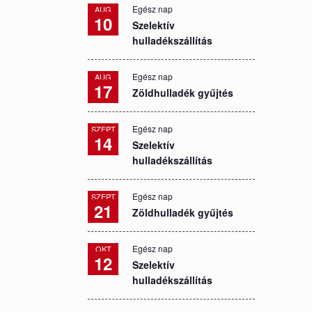
Egész nap
AUG
10
Szelektív
hulladékszállítás
Egész nap
AUG
17
Zöldhulladék gyűjtés
Egész nap
SZEPT
14
Szelektív
hulladékszállítás
Egész nap
SZEPT
21
Zöldhulladék gyűjtés
Egész nap
OKT
12
Szelektív
hulladékszállítás