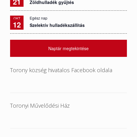
21
Zöldhulladék gyűjtés
Egész nap
OKT
12
Szelektív hulladékszállítás
Naptár megtekintése
Torony község hivatalos Facebook oldala
Toronyi Művelődési Ház