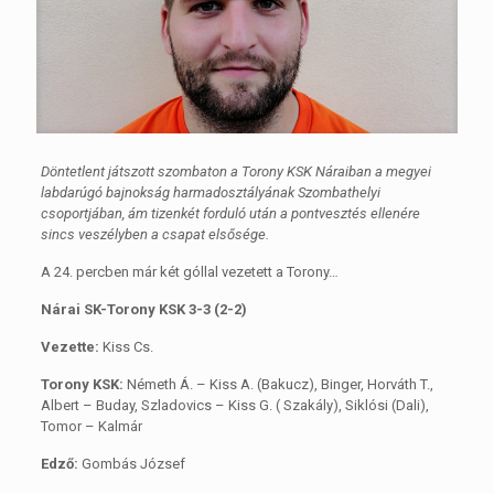
Döntetlent játszott szombaton a Torony KSK Náraiban a megyei
labdarúgó bajnokság harmadosztályának Szombathelyi
csoportjában, ám tizenkét forduló után a pontvesztés ellenére
sincs veszélyben a csapat elsősége.
A 24. percben már két góllal vezetett a Torony…
Nárai SK-Torony KSK 3-3 (2-2)
Vezette:
Kiss Cs.
Torony KSK:
Németh Á. – Kiss A. (Bakucz), Binger, Horváth T.,
Albert – Buday, Szladovics – Kiss G. ( Szakály), Siklósi (Dali),
Tomor – Kalmár
Edző:
Gombás József