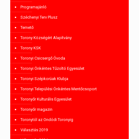
Programajánló
Széchenyi Terv Plusz
Temető
Torony Községért Alapítvány
Torony KSK
Toronyi Csicsergő Óvoda
Toronyi Önkéntes Tűzoltó Egyesület
Toronyi Szépkorúak Klubja
Toronyi Települési Önkéntes Mentőcsoport
Toronyőr Kulturális Egyesület
Toronyőr magazin
Toronytól az Ondódi Toronyig
Választás 2019