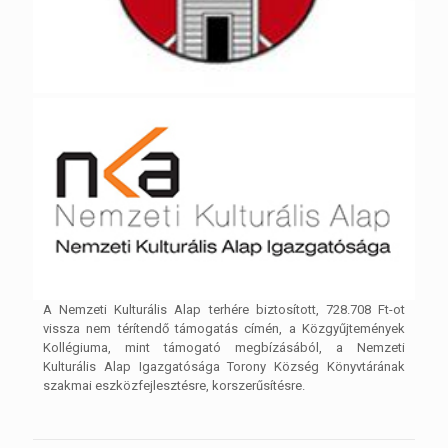
A Nemzeti Kulturális Alap terhére biztosított, 728.708 Ft-ot
vissza nem térítendő támogatás címén, a Közgyűjtemények
Kollégiuma, mint támogató megbízásából, a Nemzeti
Kulturális Alap Igazgatósága Torony Község Könyvtárának
szakmai eszközfejlesztésre, korszerűsítésre.