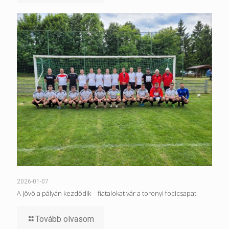
2026-01-07
A jövő a pályán kezdődik – fiatalokat vár a toronyi focicsapat
Tovább olvasom