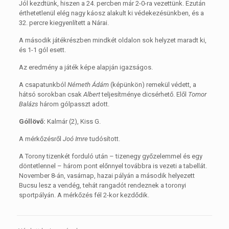
Jól kezdtünk, hiszen a 24. percben már 2-0-ra vezettünk. Ezután
érthetetlenül elég nagy káosz alakult ki védekezésünkben, és a
32. percre kiegyenlített a Nárai.
A második játékrészben mindkét oldalon sok helyzet maradt ki,
és 1-1 gól esett.
Az eredmény a játék képe alapján igazságos.
A csapatunkból
Németh Ádám
(képünkön) remekül védett, a
hátsó sorokban csak
Albert
teljesítménye dicsérhető. Elől
Tomor
Balázs
három gólpasszt adott.
Góllövő:
Kalmár (2), Kiss G.
A mérkőzésről
Joó Imre
tudósított.
A Torony tizenkét forduló után – tizenegy győzelemmel és egy
döntetlennel – három pont előnnyel továbbra is vezeti a tabellát.
November 8-án, vasárnap, hazai pályán a második helyezett
Bucsu lesz a vendég, tehát rangadót rendeznek a toronyi
sportpályán. A mérkőzés fél 2-kor kezdődik.