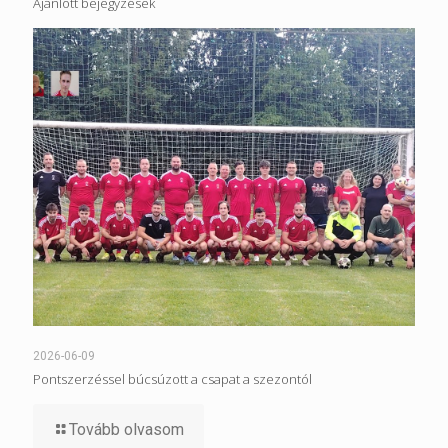
Ajánlott bejegyzések
2026-06-09
Pontszerzéssel búcsúzott a csapat a szezontól
Tovább olvasom