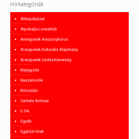
Hírkategóriák
Álláspályázat
Alpokalja Lovasklub
Aranypatak Asszonykórus
Aranypatak Kulturális Alapítvány
Aranypatak Vadásztársaság
Bejegyzés
Beszámolók
Bölcsőde
Cantate Animae
E.ON
Egyéb
Egyházi hírek