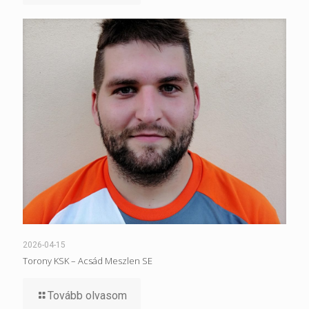
2026-04-15
Torony KSK – Acsád Meszlen SE
Tovább olvasom