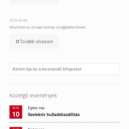
2026-06-08
Köszönet az úrnapi ünnep szolgálattevőinek
Tovább olvasom
Közelgő események
Egész nap
AUG
10
Szelektív hulladékszállítás