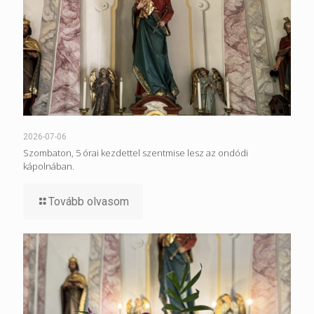
2026-07-06
Szombaton, 5 órai kezdettel szentmise lesz az ondódi
kápolnában.
Tovább olvasom