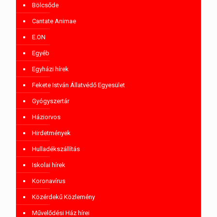
Bölcsőde
Cantate Animae
E.ON
Egyéb
Egyházi hírek
Fekete István Állatvédő Egyesület
Gyógyszertár
Háziorvos
Hirdetmények
Hulladékszállítás
Iskolai hírek
Koronavírus
Közérdekű Közlemény
Művelődési Ház hírei