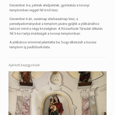
December 4-e, péntek elsőpéntek, gyóntatás a toronyi
templomban reggel fél 6-tól lesz.
December 6-án, vasárnap elsővasárnap lesz, a
perselyadományokat a templom javára gyűjtik a plébániához
tartozó mind a négy községben. A Rózsafüzér Társulat délután
fél 3-kor tartja imádságát a toronyi templomban.
A plébános örömmel jelentette be, hogy elkészült a bucsui
templom új padlóburkolata.
Ajánlott bejegyzések