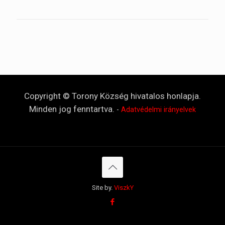
Copyright © Torony Község hivatalos honlapja.
Minden jog fenntartva.
-
Adatvédelmi irányelvek
Site by.
ViszkY