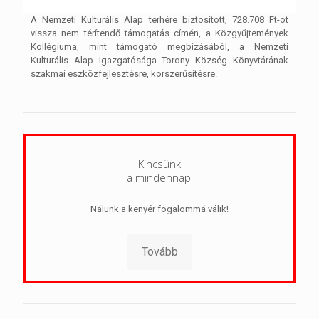
A Nemzeti Kulturális Alap terhére biztosított, 728.708 Ft-ot
vissza nem térítendő támogatás címén, a Közgyűjtemények
Kollégiuma, mint támogató megbízásából, a Nemzeti
Kulturális Alap Igazgatósága Torony Község Könyvtárának
szakmai eszközfejlesztésre, korszerűsítésre.
Kincsünk
a mindennapi
Nálunk a kenyér fogalommá válik!
Tovább