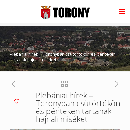
Plébániai hírek – Toronyban csütörtökön és pénteken
tartanak hajnali miséket
Plébániai hírek –
Toronyban csütörtökön
1
és pénteken tartanak
hajnali miséket