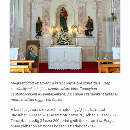
Megkezdődött az advent, a karácsonyi előkészület ideje. Szép
szokás ilyenkor hajnali szentmisékre járni. Toronyban
csütörtökönként és péntekenként, Bucsuban szerdánként tartanak
rorate miséket reggel hat órakor.
A karitász javára szervezett templomi gyűjtés alkalmával
Bucsuban 19 ezer 520, Dozmaton 7 ezer 70, Sében 18 ezer 750,
Toronyban pedig 34 ezer 260 forint gyűlt össze, amit
dr. Perger
Gyula
plébános ezúton is köszön az adakozóknak.