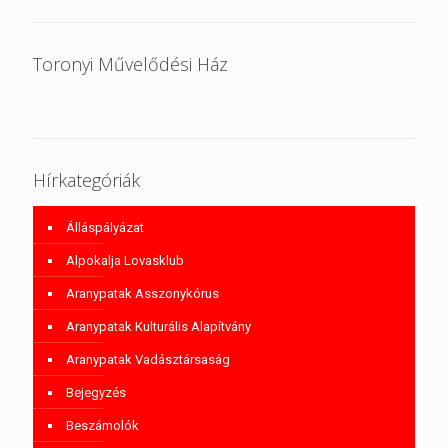
Toronyi Művelődési Ház
Hírkategóriák
Álláspályázat
Alpokalja Lovasklub
Aranypatak Asszonykórus
Aranypatak Kulturális Alapítvány
Aranypatak Vadásztársaság
Bejegyzés
Beszámolók