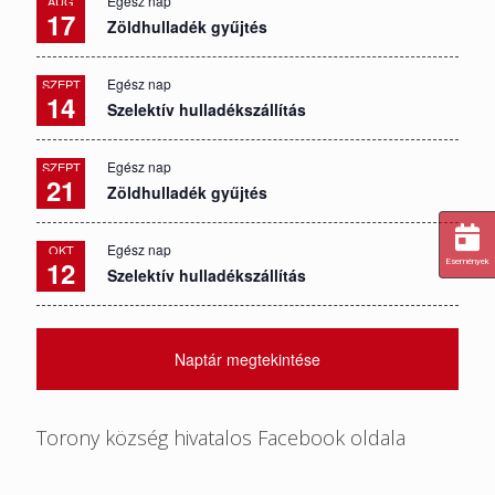
Egész nap
AUG
17
Zöldhulladék gyűjtés
Egész nap
SZEPT
14
Szelektív hulladékszállítás
Egész nap
SZEPT
21
Zöldhulladék gyűjtés
Egész nap
OKT
12
Események
Szelektív hulladékszállítás
Naptár megtekintése
Torony község hivatalos Facebook oldala