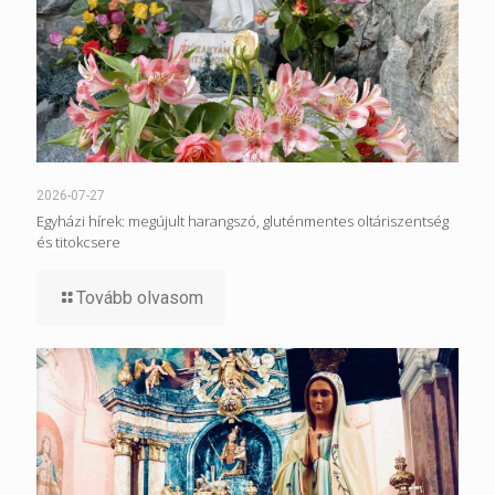
2026-07-27
Egyházi hírek: megújult harangszó, gluténmentes oltáriszentség
és titokcsere
Tovább olvasom