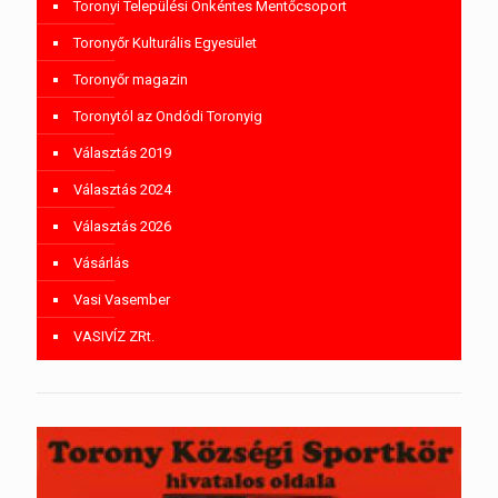
Toronyi Települési Önkéntes Mentőcsoport
Toronyőr Kulturális Egyesület
Toronyőr magazin
Toronytól az Ondódi Toronyig
Választás 2019
Választás 2024
Választás 2026
Vásárlás
Vasi Vasember
VASIVÍZ ZRt.