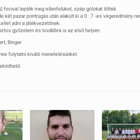
ű focival lepték meg ellenfelüket, szép gólokat lőttek.
 de két pazar pontrúgás után alakult ki a 0 : 7 -es végeredmény re
llet adni a játékvezetőnek.
ztos győzelem és továbbra is az első helyen.
ert, Binger.
nne folytatni kiváló menetelésünket.
kinthető.