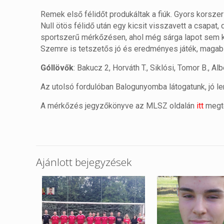
Remek első félidőt produkáltak a fiúk. Gyors korszer
Null ötös félidő után egy kicsit visszavett a csapat,
sportszerű mérkőzésen, ahol még sárga lapot sem ke
Szemre is tetszetős jó és eredményes játék, magabi
Góllövők
: Bakucz 2, Horváth T., Siklósi, Tomor B., Alb
Az utolsó fordulóban Balogunyomba látogatunk, jó le
A mérkőzés jegyzőkönyve az MLSZ oldalán
itt
megte
Ajánlott bejegyzések