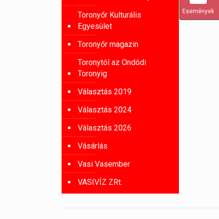
Események
Toronyőr Kulturális
Egyesület
Toronyőr magazin
Toronytól az Ondódi
Toronyig
Választás 2019
Választás 2024
Választás 2026
Vásárlás
Vasi Vasember
VASIVÍZ ZRt.