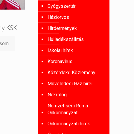
Gyógyszertár
Háziorvos
ny KSK
Hirdetmények
Hulladékszállítás
asom
Iskolai hírek
Koronavírus
Közérdekű Közlemény
Művelődési Ház hírei
Nekrológ
Nemzetiségi Roma
Önkormányzat
Önkormányzati hírek