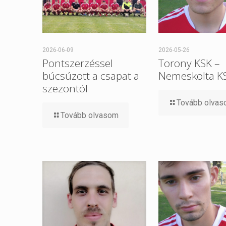
2026-06-09
2026-05-26
Pontszerzéssel
Torony KSK –
búcsúzott a csapat a
Nemeskolta K
szezontól
Tovább olva
Tovább olvasom