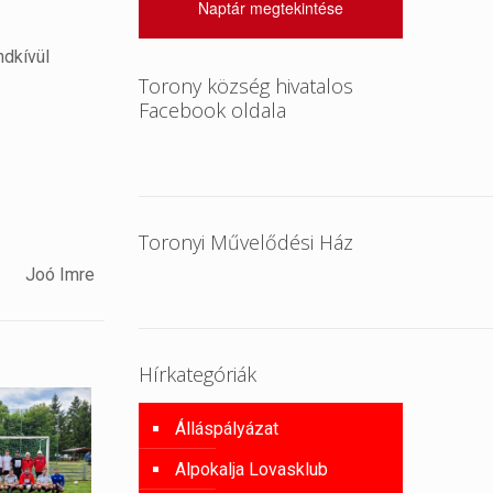
Naptár megtekintése
ndkívül
Torony község hivatalos
Facebook oldala
Toronyi Művelődési Ház
Joó Imre
Hírkategóriák
Álláspályázat
Alpokalja Lovasklub