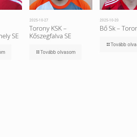
2025-10-27
2025-10-20
Torony KSK –
Bő Sk – Toro
ely SE
Kőszegfalva SE
Tovább olv
som
Tovább olvasom