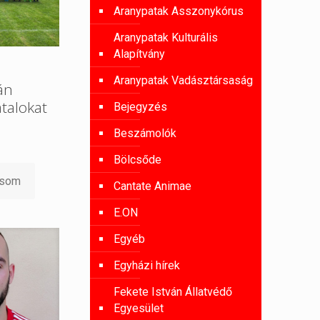
Aranypatak Asszonykórus
Aranypatak Kulturális
Alapítvány
Aranypatak Vadásztársaság
án
atalokat
Bejegyzés
Beszámolók
Bölcsőde
asom
Cantate Animae
E.ON
Egyéb
Egyházi hírek
Fekete István Állatvédő
Egyesület