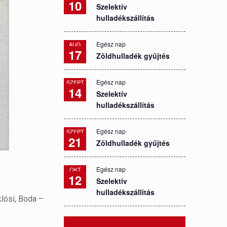
10
Szelektív
hulladékszállítás
Egész nap
AUG
17
Zöldhulladék gyűjtés
Egész nap
SZEPT
14
Szelektív
hulladékszállítás
Egész nap
SZEPT
21
Zöldhulladék gyűjtés
Egész nap
OKT
12
Szelektív
hulladékszállítás
klósi, Boda –