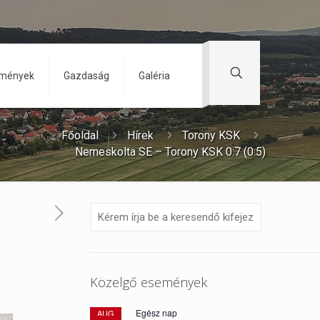
zmények
Gazdaság
Galéria
Főoldal
Hírek
Torony KSK
Nemeskolta SE – Torony KSK 0:7 (0:5)
Közelgő események
Egész nap
AUG