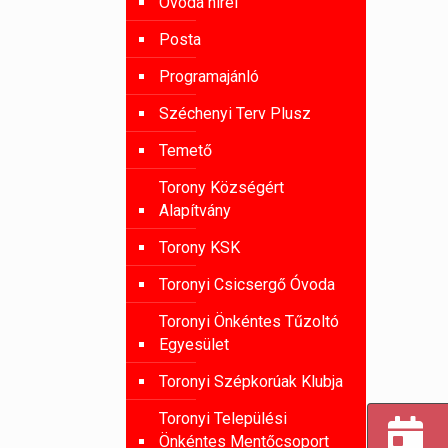
Óvoda hírei
Posta
Programajánló
Széchenyi Terv Plusz
Temető
Torony Községért
Alapítvány
Torony KSK
Toronyi Csicsergő Óvoda
Toronyi Önkéntes Tűzoltó
Egyesület
Toronyi Szépkorúak Klubja
Toronyi Települési
Önkéntes Mentőcsoport