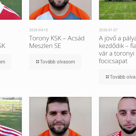
2026-04-15
2026-01-07
Torony KSK – Acsád
A jövő a pály
SK
Meszlen SE
kezdődik – fi
vár a toronyi
focicsapat
som
Tovább olvasom
Tovább olv