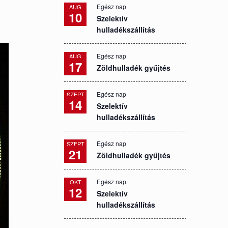
Egész nap
AUG
10
Szelektív
hulladékszállítás
Egész nap
AUG
17
Zöldhulladék gyűjtés
Egész nap
SZEPT
14
Szelektív
hulladékszállítás
Egész nap
SZEPT
21
Zöldhulladék gyűjtés
Egész nap
OKT
12
Szelektív
hulladékszállítás