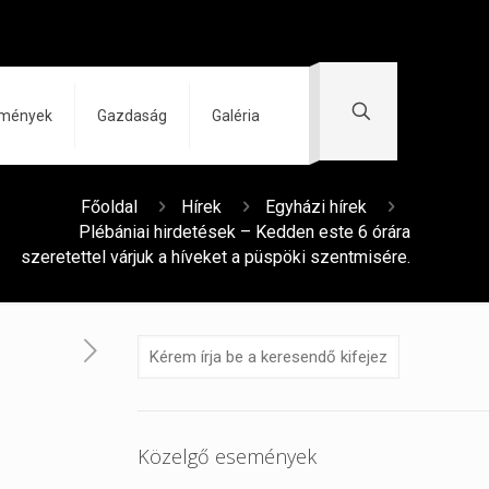
zmények
Gazdaság
Galéria
a
Főoldal
Hírek
Egyházi hírek
Plébániai hirdetések – Kedden este 6 órára
szeretettel várjuk a híveket a püspöki szentmisére.
Közelgő események