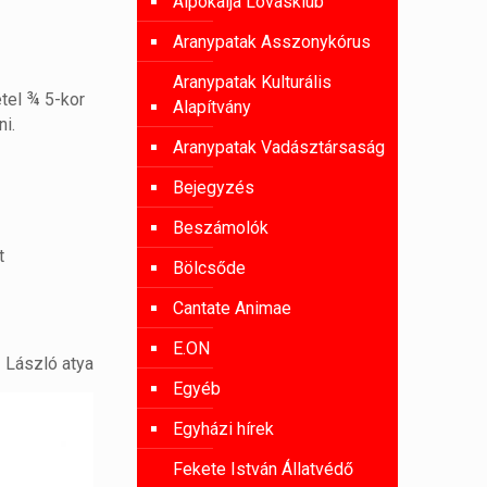
Alpokalja Lovasklub
Aranypatak Asszonykórus
Aranypatak Kulturális
tel ¾ 5-kor
Alapítvány
ni.
Aranypatak Vadásztársaság
Bejegyzés
Beszámolók
t
Bölcsőde
Cantate Animae
E.ON
László atya
Egyéb
Egyházi hírek
Fekete István Állatvédő