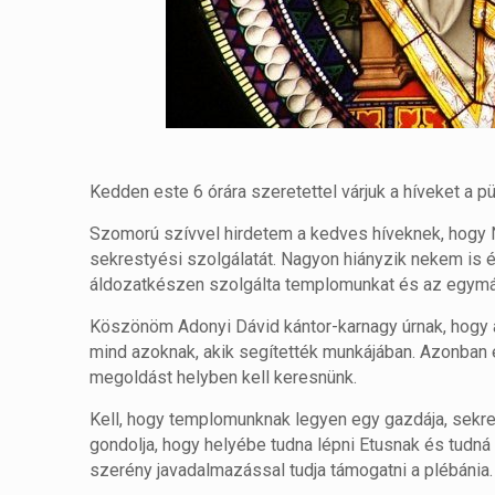
Kedden este 6 órára szeretettel várjuk a híveket a 
Szomorú szívvel hirdetem a kedves híveknek, hogy N
sekrestyési szolgálatát. Nagyon hiányzik nekem is
áldozatkészen szolgálta templomunkat és az egymás
Köszönöm Adonyi Dávid kántor-karnagy úrnak, hogy a
mind azoknak, akik segítették munkájában. Azonban e
megoldást helyben kell keresnünk.
Kell, hogy templomunknak legyen egy gazdája, sekre
gondolja, hogy helyébe tudna lépni Etusnak és tudná
szerény javadalmazással tudja támogatni a plébánia.