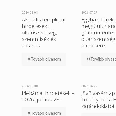
2026-08-03
2026-07-27
Aktuális templomi
Egyházi hírek:
hirdetések:
megújult hara
oltáriszentség,
gluténmentes
szentmisék és
oltáriszentség
áldások
titokcsere
Tovább olvasom
Tovább olva
2026-06-30
2026-06-22
Plébániai hirdetések –
Jövő vasárnap 
2026. június 28.
Toronyban a 
zarándoklatot
Tovább olvasom