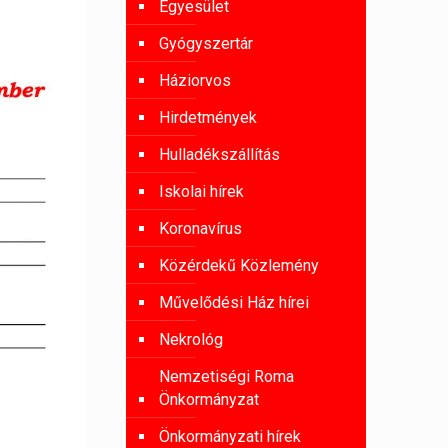
Egyesület
Gyógyszertár
Háziorvos
Hirdetmények
Hulladékszállítás
Iskolai hírek
Koronavírus
Közérdekű Közlemény
Művelődési Ház hírei
Nekrológ
Nemzetiségi Roma
Önkormányzat
Önkormányzati hírek