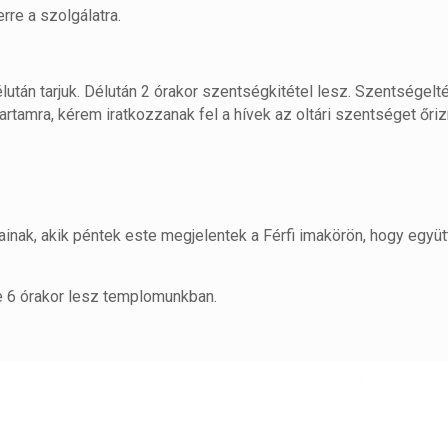
rre a szolgálatra.
tán tarjuk. Délután 2 órakor szentségkitétel lesz. Szentségelté
tartamra, kérem iratkozzanak fel a hívek az oltári szentséget őriz
nak, akik péntek este megjelentek a Férfi imakörön, hogy együt
e 6 órakor lesz templomunkban.