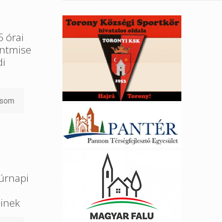
 órai
entmise
di
asom
úrnapi
őinek