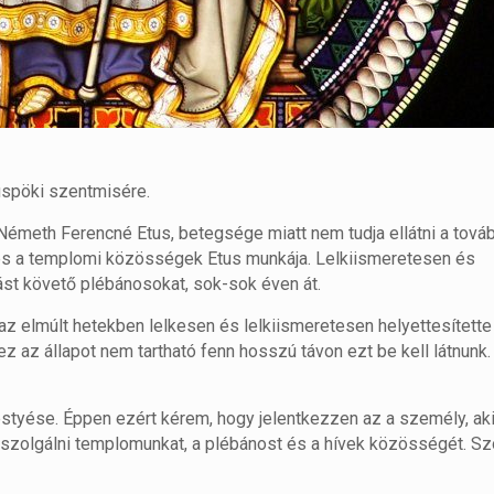
püspöki szentmisére.
émeth Ferencné Etus, betegsége miatt nem tudja ellátni a tová
 és a templomi közösségek Etus munkája. Lelkiismeretesen és
t követő plébánosokat, sok-sok éven át.
z elmúlt hetekben lelkesen és lelkiismeretesen helyettesítette
z az állapot nem tartható fenn hosszú távon ezt be kell látnunk.
styése. Éppen ezért kérem, hogy jelentkezzen az a személy, ak
 szolgálni templomunkat, a plébánost és a hívek közösségét. Sz