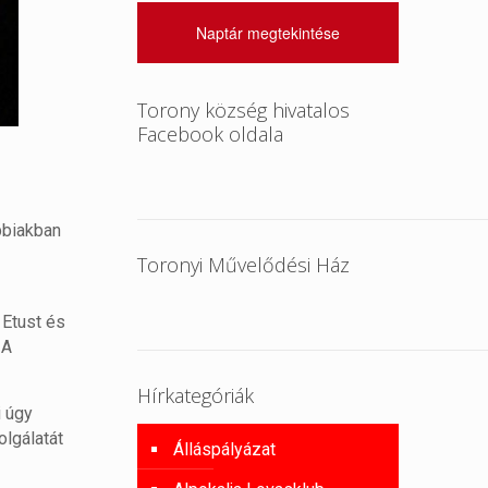
Naptár megtekintése
Torony község hivatalos
Facebook oldala
bbiakban
Toronyi Művelődési Ház
 Etust és
 A
Hírkategóriák
i úgy
olgálatát
Álláspályázat