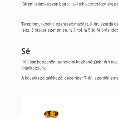
Kérem jelentkezzen bátran, aki elhivatottságot érez e
Templomunkban a szentségimádást, 9-én, szerda délu
lesz. 5 órakor szentmise. ½ 3-tól, ½ 5-ig félórás idő
Sé
Hálásan köszönöm templomi közösségünk férfi tagjai
imádkozzunk.
A következő találkozó, december 7-én, szerdán est