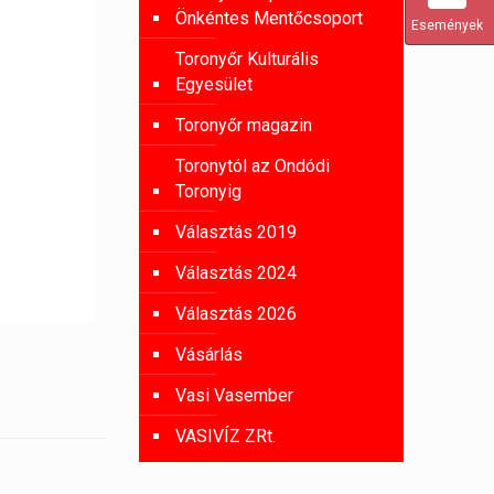
Önkéntes Mentőcsoport
Események
Toronyőr Kulturális
Egyesület
Toronyőr magazin
Toronytól az Ondódi
Toronyig
Választás 2019
Választás 2024
Választás 2026
Vásárlás
Vasi Vasember
VASIVÍZ ZRt.