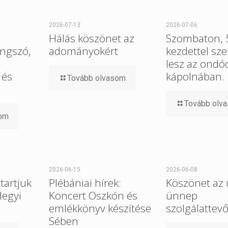
2026-07-13
2026-07-06
Hálás köszönet az
Szombaton, 5
ngszó,
adományokért
kezdettel sz
lesz az ondó
 és
kápolnában.
Tovább olvasom
Tovább olv
som
2026-06-15
2026-06-08
tartjuk
Plébániai hírek:
Köszönet az 
Hegyi
Koncert Oszkón és
ünnep
emlékkönyv készítése
szolgálattev
Sében