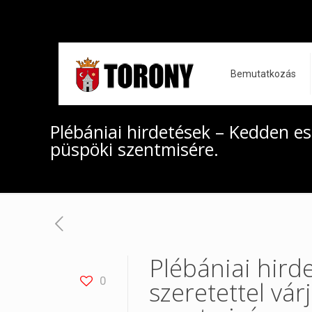
Bemutatkozás
Plébániai hirdetések – Kedden est
püspöki szentmisére.
Plébániai hird
0
szeretettel vár