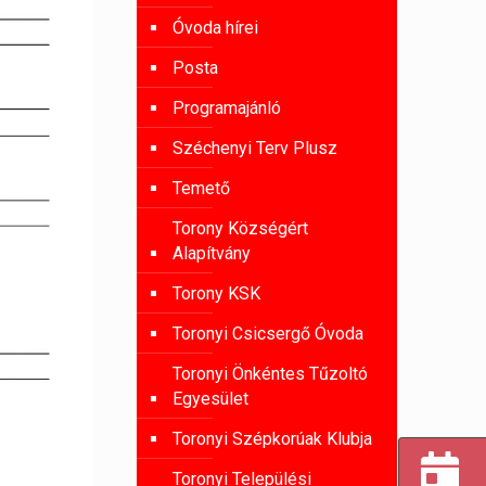
Óvoda hírei
Posta
Programajánló
Széchenyi Terv Plusz
Temető
Torony Községért
Alapítvány
Torony KSK
Toronyi Csicsergő Óvoda
Toronyi Önkéntes Tűzoltó
Egyesület
Toronyi Szépkorúak Klubja
Toronyi Települési