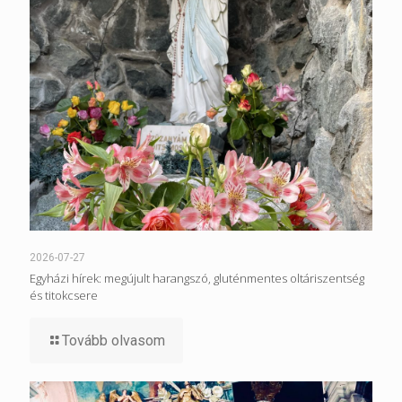
2026-07-27
Egyházi hírek: megújult harangszó, gluténmentes oltáriszentség
és titokcsere
Tovább olvasom