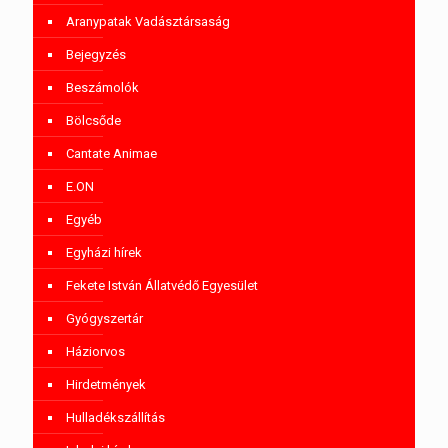
Aranypatak Vadásztársaság
Bejegyzés
Beszámolók
Bölcsőde
Cantate Animae
E.ON
Egyéb
Egyházi hírek
Fekete István Állatvédő Egyesület
Gyógyszertár
Háziorvos
Hirdetmények
Hulladékszállítás