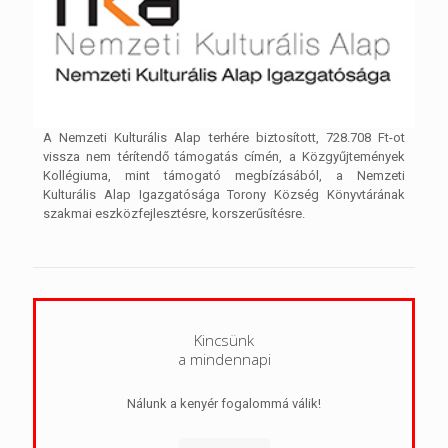
A Nemzeti Kulturális Alap terhére biztosított, 728.708 Ft-ot
vissza nem térítendő támogatás címén, a Közgyűjtemények
Kollégiuma, mint támogató megbízásából, a Nemzeti
Kulturális Alap Igazgatósága Torony Község Könyvtárának
szakmai eszközfejlesztésre, korszerűsítésre.
Kincsünk
a mindennapi
Nálunk a kenyér fogalommá válik!