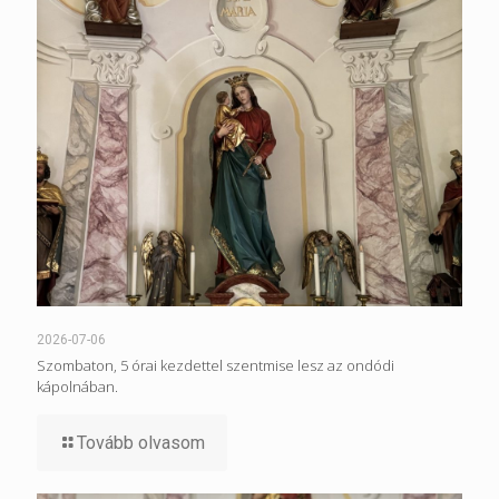
2026-07-06
Szombaton, 5 órai kezdettel szentmise lesz az ondódi
kápolnában.
Tovább olvasom