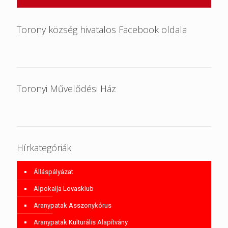
Torony község hivatalos Facebook oldala
Toronyi Művelődési Ház
Hírkategóriák
Álláspályázat
Alpokalja Lovasklub
Aranypatak Asszonykórus
Aranypatak Kulturális Alapítvány