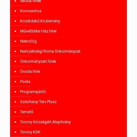
Iskolai hírek
Koronavírus
Közérdekű Közlemény
Művelődési Ház hírei
Nekrológ
Nemzetiségi Roma Önkormányzat
Önkormányzati hírek
Óvoda hírei
Posta
Programajánló
Széchenyi Terv Plusz
Temető
Torony Községért Alapítvány
Torony KSK