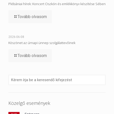
Plébániai hírek: Koncert Oszkón és emlékkönyv készítése Sében
Tovább olvasom
2026-06-08
Köszönet az úrnapi ünnep szolgálattevőinek
Tovább olvasom
Közelgő események
Egész nap
AUG