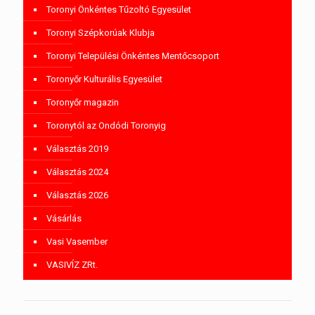
Toronyi Önkéntes Tűzoltó Egyesület
Toronyi Szépkorúak Klubja
Toronyi Települési Önkéntes Mentőcsoport
Toronyőr Kulturális Egyesület
Toronyőr magazin
Toronytól az Ondódi Toronyig
Választás 2019
Választás 2024
Választás 2026
Vásárlás
Vasi Vasember
VASIVÍZ ZRt.