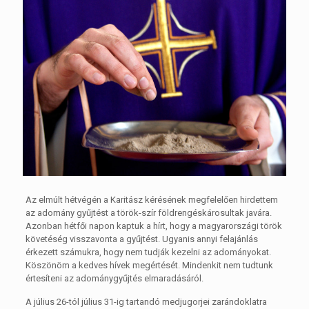
Az elmúlt hétvégén a Karitász kérésének megfelelően hirdettem
az adomány gyűjtést a török-szír földrengéskárosultak javára.
Azonban hétfői napon kaptuk a hírt, hogy a magyarországi török
követéség visszavonta a gyűjtést. Ugyanis annyi felajánlás
érkezett számukra, hogy nem tudják kezelni az adományokat.
Köszönöm a kedves hívek megértését. Mindenkit nem tudtunk
értesíteni az adománygyűjtés elmaradásáról.
A július 26-tól július 31-ig tartandó medjugorjei zarándoklatra