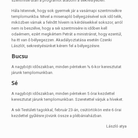
szentmise után a programot átadom a sekrestyében.
Hála Istennek, hogy sok gyermek jár a vasárnapi szentmisékre
templomunkba. Mivel a misenapló bélyegzésével sok idő telik,
miközben várnak a felnőtt híveim is kérdéseikkel sokszor, arról
nem is beszélve, hogy a séi szentmisére is időben kell
odaérnem, ezért megkértem Petrát a ministránst, hogy ezentúl,
ha itt van ő bélyegezzen. Akadályoztatása esetén Czenki
Lászlót, sekrestyésünket kérem fel a bélyegzésre.
Bucsu
A nagyböjti időszakban, minden pénteken ½ 6-kor keresztutat
járunk templomunkban.
Sé
A nagyböjti időszakban, minden pénteken 5 órai kezdettel
keresztutat járunk templomunkban. Szeretettel várjuk a híveket.
A séi Testületi tagokkal, február 23-án, csütörtökön este 6 órai
kezdettel gyűlésre jövünk össze a plébániaházban.
László atya