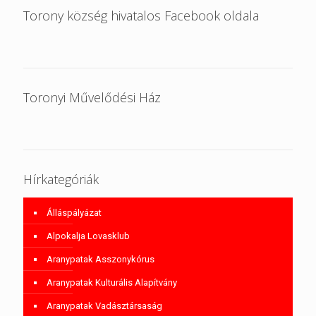
Torony község hivatalos Facebook oldala
Toronyi Művelődési Ház
Hírkategóriák
Álláspályázat
Alpokalja Lovasklub
Aranypatak Asszonykórus
Aranypatak Kulturális Alapítvány
Aranypatak Vadásztársaság