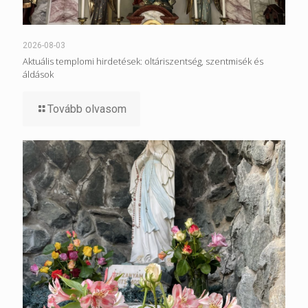
2026-08-03
Aktuális templomi hirdetések: oltáriszentség, szentmisék és
áldások
Tovább olvasom