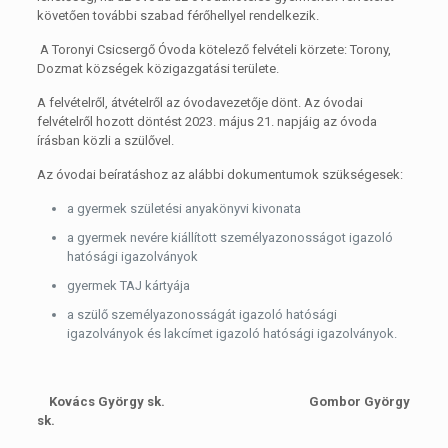
követően további szabad férőhellyel rendelkezik.
A Toronyi Csicsergő Óvoda kötelező felvételi körzete: Torony,
Dozmat községek közigazgatási területe.
A felvételről, átvételről az óvodavezetője dönt. Az óvodai
felvételről hozott döntést 2023. május 21. napjáig az óvoda
írásban közli a szülővel.
Az óvodai beíratáshoz az alábbi dokumentumok szükségesek:
a gyermek születési anyakönyvi kivonata
a gyermek nevére kiállított személyazonosságot igazoló
hatósági igazolványok
gyermek TAJ kártyája
a szülő személyazonosságát igazoló hatósági
igazolványok és lakcímet igazoló hatósági igazolványok.
Kovács György sk. Gombor György
sk.