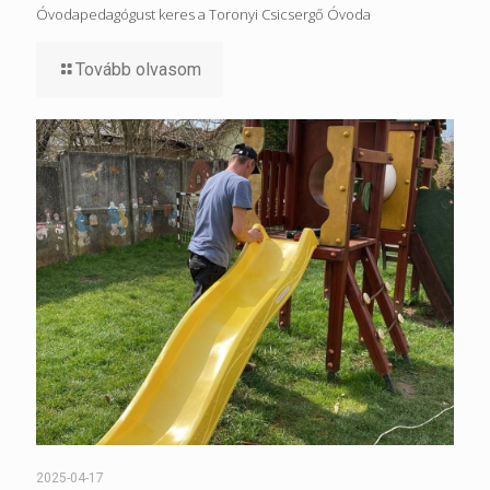
Óvodapedagógust keres a Toronyi Csicsergő Óvoda
Tovább olvasom
2025-04-17