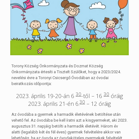
Torony Község Önkormányzata és Dozmat Község
Önkormányzata értesíti a Tisztelt Szülőket, hogy a 2023/2024.
nevelési évre a Toronyi Csicsergő Óvodában az óvodai
beiratkozás időpontja:
30
30
2023. április 19-20-án 6
-től – 16
óráig
30
2023. április 21-én 6.
– 12 óráig
Az óvodába a gyermek a harmadik életévének betöltése után
vehető fel. Az óvodába be kell íratni azt a kisgyermeket, aki 2023.
augusztus 31. napjáig betölti a harmadik életévét. Három év
alatti (legalább két és fél éves) gyermek felvételére akkor van
lehetőség, ha az óvoda az óvodaköteles gyermekek felvételét