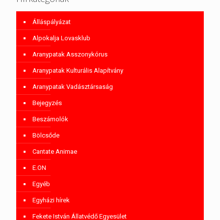
Álláspályázat
Alpokalja Lovasklub
Aranypatak Asszonykórus
Aranypatak Kulturális Alapítvány
Aranypatak Vadásztársaság
Bejegyzés
Beszámolók
Bölcsőde
Cantate Animae
E.ON
Egyéb
Egyházi hírek
Fekete István Állatvédő Egyesület