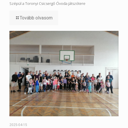
Szépül a Toronyi Csicsergő Óvoda játszótere
Tovább olvasom
2025-04-15