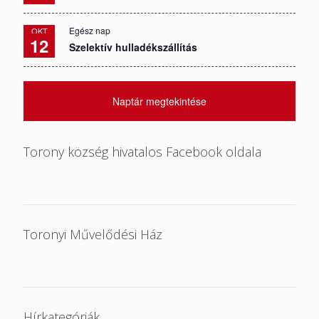
Egész nap
OKT
12
Szelektív hulladékszállítás
Naptár megtekintése
Torony község hivatalos Facebook oldala
Toronyi Művelődési Ház
Hírkategóriák