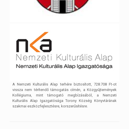
A Nemzeti Kulturális Alap terhére biztosított, 728.708 Ft-ot
vissza nem térítendő támogatás címén, a Közgyűjtemények
Kollégiuma, mint támogató megbízásából, a Nemzeti
Kulturális Alap Igazgatósága Torony Község Könyvtárának
szakmai eszközfejlesztésre, korszerűsítésre.