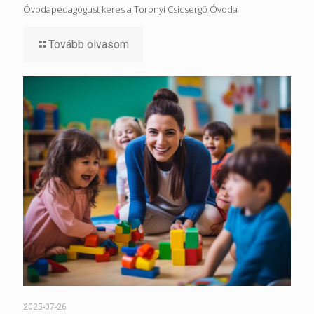
Óvodapedagógust keres a Toronyi Csicsergő Óvoda
Tovább olvasom
2025-07-26