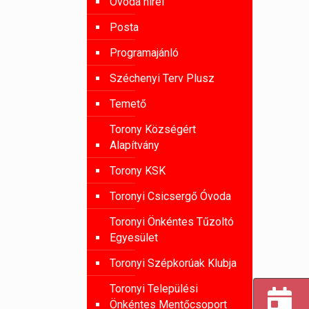
Óvoda hírei
Posta
Programajánló
Széchenyi Terv Plusz
Temető
Torony Községért
Alapítvány
Torony KSK
Toronyi Csicsergő Óvoda
Toronyi Önkéntes Tűzoltó
Egyesület
Toronyi Szépkorúak Klubja
Toronyi Települési
Önkéntes Mentőcsoport