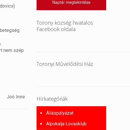
Naptár megtekintése
ádovics)
Torony község hivatalos
Facebook oldala
, betegség
.
ert nem szép
Toronyi Művelődési Ház
Joó Imre
Hírkategóriák
Álláspályázat
Alpokalja Lovasklub