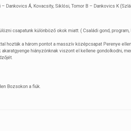
li – Dankovics Á, Kovacsity, Siklósi, Tomor B – Dankovics K (Szl
külözni csapatunk különböző okok miatt. ( Családi gond, program
ttal hozták a három pontot a masszív középcsapat Perenye ellen
k akaratgyenge hiányzónknak viszont el kellene gondolkodni, m
dzőjét.
en Bozsokon a fiúk.