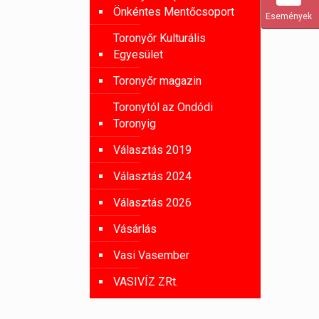
Önkéntes Mentőcsoport
Események
Toronyőr Kulturális
Egyesület
Toronyőr magazin
Toronytól az Ondódi
Toronyig
Választás 2019
Választás 2024
Választás 2026
Vásárlás
Vasi Vasember
VASIVÍZ ZRt.