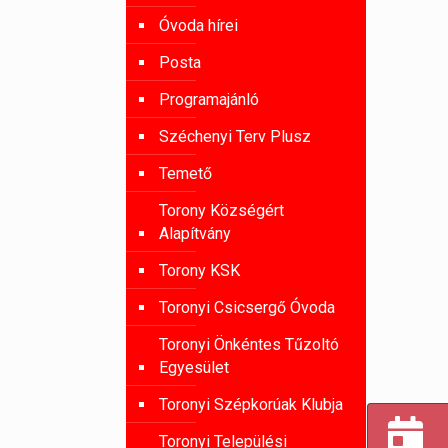
Óvoda hírei
Posta
Programajánló
Széchenyi Terv Plusz
Temető
Torony Községért
Alapítvány
Torony KSK
Toronyi Csicsergő Óvoda
Toronyi Önkéntes Tűzoltó
Egyesület
Toronyi Szépkorúak Klubja
Toronyi Települési