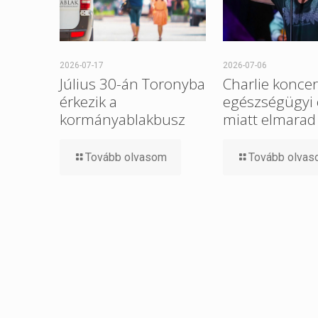
2026-07-17
2026-07-06
Július 30-án Toronyba
Charlie koncer
érkezik a
egészségügyi
kormányablakbusz
miatt elmarad
Tovább olvasom
Tovább olva