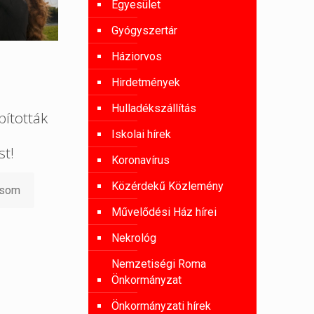
Egyesület
Gyógyszertár
Háziorvos
Hirdetmények
Hulladékszállítás
ították
Iskolai hírek
st!
Koronavírus
Közérdekű Közlemény
asom
Művelődési Ház hírei
Nekrológ
Nemzetiségi Roma
Önkormányzat
Önkormányzati hírek