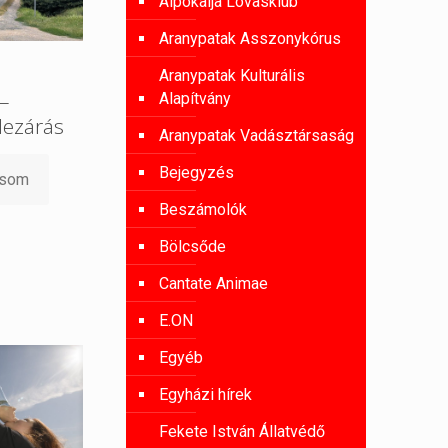
Alpokalja Lovasklub
Aranypatak Asszonykórus
Aranypatak Kulturális
 –
Alapítvány
lezárás
Aranypatak Vadásztársaság
Bejegyzés
asom
Beszámolók
Bölcsőde
Cantate Animae
E.ON
Egyéb
Egyházi hírek
Fekete István Állatvédő