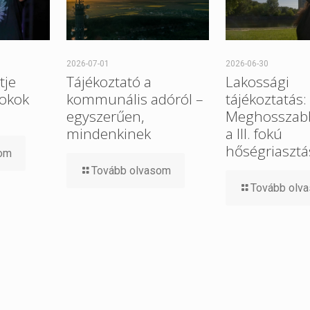
2026-07-01
2026-06-30
tje
Tájékoztató a
Lakossági
 okok
kommunális adóról –
tájékoztatás:
egyszerűen,
Meghosszabb
mindenkinek
a III. fokú
hőségriasztá
som
Tovább olvasom
Tovább olv