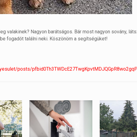
tleg valakinek? Nagyon barátságos. Bár most nagyon sovány, lát
kbe fogadót találni neki. Köszönöm a segítségüket!
vedoegyesulet/posts/pfbid0Th3TWDcE27TwgKpvtMDJQGpR8wo