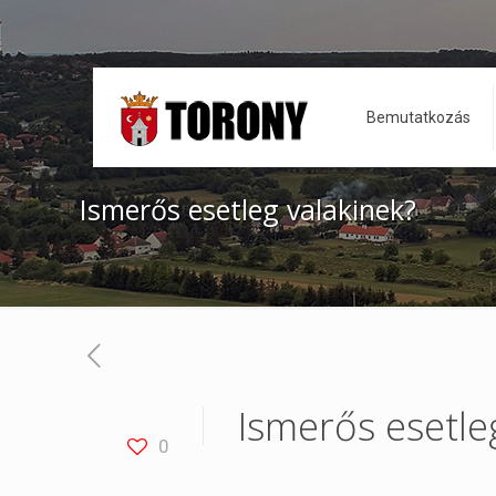
Bemutatkozás
Ismerős esetleg valakinek?
Ismerős esetle
0