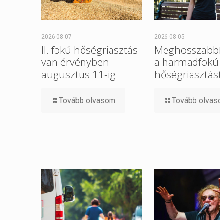
2026-08-07
2026-08-05
II. fokú hőségriasztás
Meghosszabbí
van érvényben
a harmadfokú
augusztus 11-ig
hőségriasztást
Tovább olvasom
Tovább olva