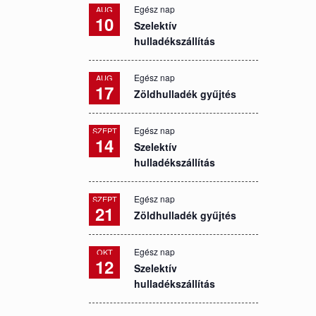
Egész nap
AUG
10
Szelektív
hulladékszállítás
Egész nap
AUG
17
Zöldhulladék gyűjtés
Egész nap
SZEPT
14
Szelektív
hulladékszállítás
Egész nap
SZEPT
21
Zöldhulladék gyűjtés
Egész nap
OKT
12
Szelektív
hulladékszállítás