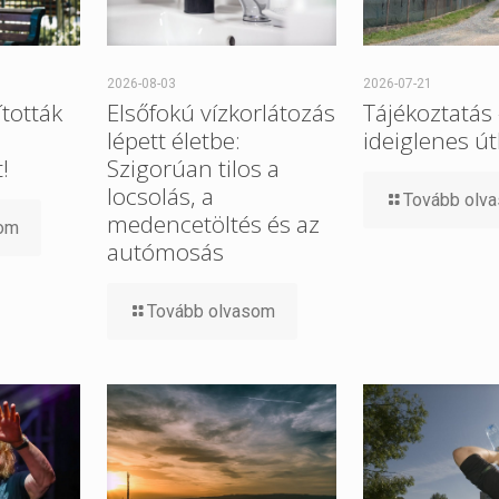
2026-08-03
2026-07-21
tották
Elsőfokú vízkorlátozás
Tájékoztatás
lépett életbe:
ideiglenes út
!
Szigorúan tilos a
locsolás, a
Tovább olv
medencetöltés és az
som
autómosás
Tovább olvasom