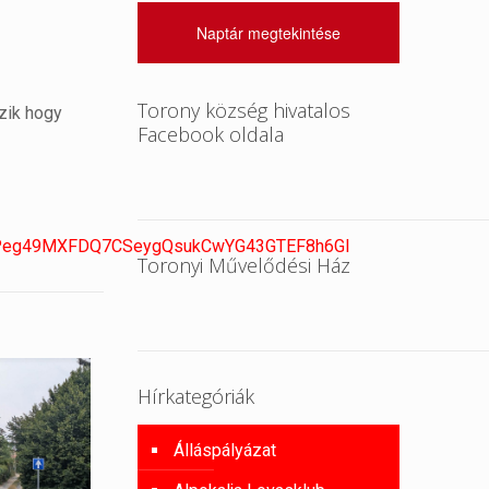
Naptár megtekintése
Torony község hivatalos
szik hogy
Facebook oldala
2gqPeg49MXFDQ7CSeygQsukCwYG43GTEF8h6Gl
Toronyi Művelődési Ház
Hírkategóriák
Álláspályázat