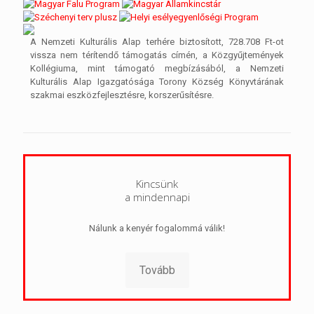
A Nemzeti Kulturális Alap terhére biztosított, 728.708 Ft-ot
vissza nem térítendő támogatás címén, a Közgyűjtemények
Kollégiuma, mint támogató megbízásából, a Nemzeti
Kulturális Alap Igazgatósága Torony Község Könyvtárának
szakmai eszközfejlesztésre, korszerűsítésre.
Kincsünk
a mindennapi
Nálunk a kenyér fogalommá válik!
Tovább