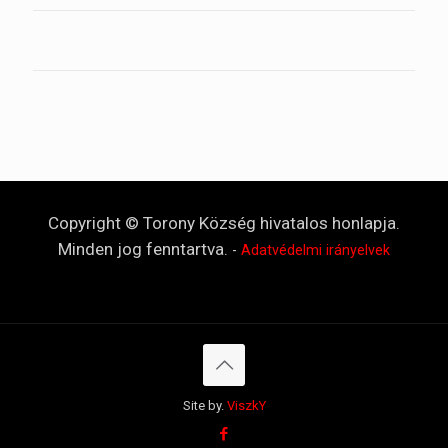
Copyright © Torony Község hivatalos honlapja.
Minden jog fenntartva.
-
Adatvédelmi irányelvek
Site by.
ViszkY