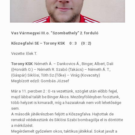
Vas Vármegyei III.o. “Szombathely” 2. forduló
Kőszegfalvi SE – Torony KSK 0 : 3 (0 : 2)
Vezette: Elek T.
Torony KSK
: Németh Á. – Dankovics Á., Binger, Albert, Dali
((Horváth O.) – Németh R. Szabó (Takács) – Németh Á. T.,
(Gáspár) Siklósi, Tóth Sz.(Tőke) – Virág (Kovacsity)
Megbízott edző: Gombás József
Már a 11. percben 2 : 0 -ra vezettünk, szöglet után előbb fejjel,
majd lábbal talált be Binger Ákos. Mezőnyfölényben fociztunk,
több helyzet is kimaradt, míg a hazaiaknak nem volt lehetősége
sem.
A második játékrészben feljött a Kőszegfalva. Hajtottak de
remekül védekeztünk és Siklósi Szabi bombagólja el is döntötte
a mérkőzést.
Megérdemelt győzelem okos, taktikus játékkal. Sokat javult a