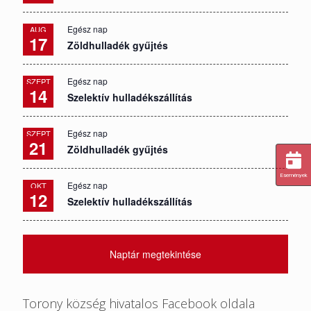
Egész nap
AUG
17
Zöldhulladék gyűjtés
Egész nap
SZEPT
14
Szelektív hulladékszállítás
Egész nap
SZEPT
21
Zöldhulladék gyűjtés
Események
Egész nap
OKT
12
Szelektív hulladékszállítás
Naptár megtekintése
Torony község hivatalos Facebook oldala