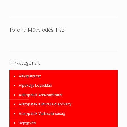
Toronyi Művelődési Ház
Hírkategóriák
Álláspályázat
Alpokalja Lovasklub
Aranypatak Asszonykórus
Aranypatak Kulturális Alapítvány
Aranypatak Vadásztársaság
Bejegyzés