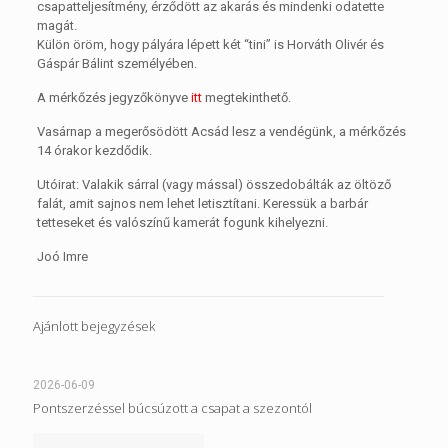
csapatteljesítmény, érződött az akarás és mindenki odatette
magát.
Külön öröm, hogy pályára lépett két “tini” is Horváth Olivér és
Gáspár Bálint személyében.
A mérkőzés jegyzőkönyve
itt
megtekinthető.
Vasárnap a megerősödött Acsád lesz a vendégünk, a mérkőzés
14 órakor kezdődik.
Utóirat: Valakik sárral (vagy mással) összedobálták az öltöző
falát, amit sajnos nem lehet letisztítani. Keressük a barbár
tetteseket és valószínű kamerát fogunk kihelyezni.
Joó Imre
Ajánlott bejegyzések
2026-06-09
Pontszerzéssel búcsúzott a csapat a szezontól