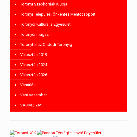
Toronyi Szépkorúak Klubja
Toronyi Települési Önkéntes Mentőcsoport
Toronyőr Kulturális Egyesület
Toronyőr magazin
Toronytól az Ondódi Toronyig
Választás 2019
Választás 2024
Választás 2026
Vásárlás
Vasi Vasember
VASIVÍZ ZRt.