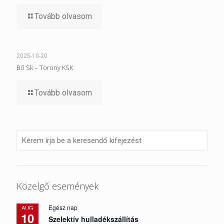
Tovább olvasom
2025-10-20
Bő Sk – Torony KSK
Tovább olvasom
Közelgő események
Egész nap
AUG
10
Szelektív hulladékszállítás