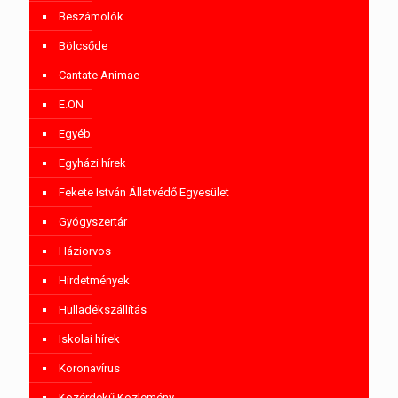
Beszámolók
Bölcsőde
Cantate Animae
E.ON
Egyéb
Egyházi hírek
Fekete István Állatvédő Egyesület
Gyógyszertár
Háziorvos
Hirdetmények
Hulladékszállítás
Iskolai hírek
Koronavírus
Közérdekű Közlemény