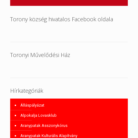
Torony község hivatalos Facebook oldala
Toronyi Művelődési Ház
Hírkategóriák
Álláspályázat
Alpokalja Lovasklub
Aranypatak Asszonykórus
Aranypatak Kulturális Alapítvány