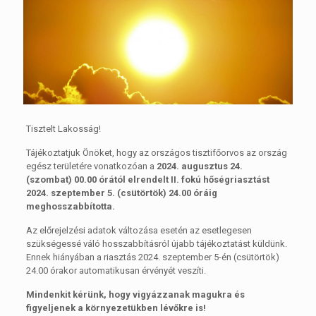
Tisztelt Lakosság!
Tájékoztatjuk Önöket, hogy az országos tisztifőorvos az ország
egész területére vonatkozóan a
2024. augusztus 24.
(szombat) 00.00 órától elrendelt II. fokú hőségriasztást
2024. szeptember 5. (csütörtök) 24.00 óráig
meghosszabbította.
Az előrejelzési adatok változása esetén az esetlegesen
szükségessé váló hosszabbításról újabb tájékoztatást küldünk.
Ennek hiányában a riasztás 2024. szeptember 5-én (csütörtök)
24.00 órakor automatikusan érvényét veszíti.
Mindenkit kérünk, hogy vigyázzanak magukra és
figyeljenek a környezetükben lévőkre is!