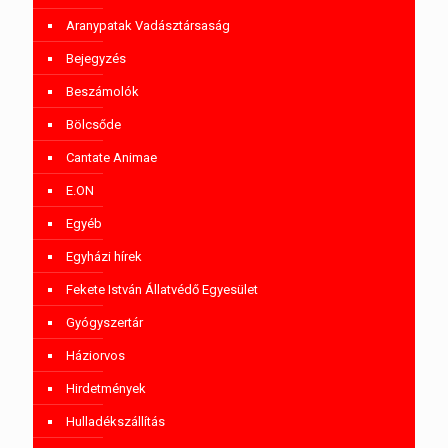
Aranypatak Vadásztársaság
Bejegyzés
Beszámolók
Bölcsőde
Cantate Animae
E.ON
Egyéb
Egyházi hírek
Fekete István Állatvédő Egyesület
Gyógyszertár
Háziorvos
Hirdetmények
Hulladékszállítás