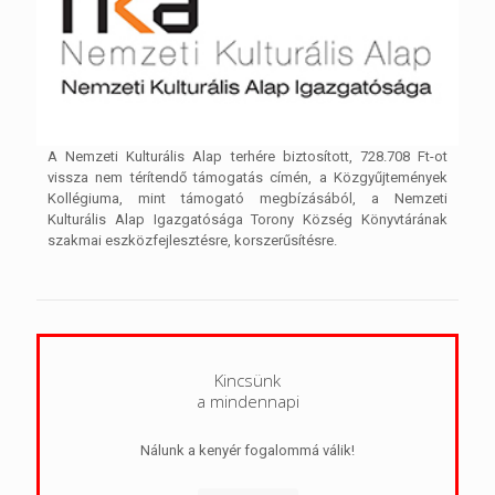
A Nemzeti Kulturális Alap terhére biztosított, 728.708 Ft-ot
vissza nem térítendő támogatás címén, a Közgyűjtemények
Kollégiuma, mint támogató megbízásából, a Nemzeti
Kulturális Alap Igazgatósága Torony Község Könyvtárának
szakmai eszközfejlesztésre, korszerűsítésre.
Kincsünk
a mindennapi
Nálunk a kenyér fogalommá válik!