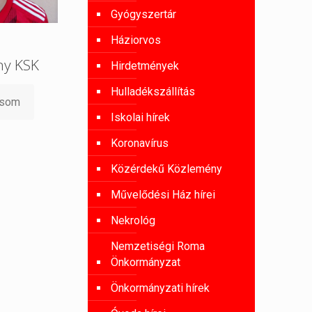
Gyógyszertár
Háziorvos
ny KSK
Hirdetmények
Hulladékszállítás
asom
Iskolai hírek
Koronavírus
Közérdekű Közlemény
Művelődési Ház hírei
Nekrológ
Nemzetiségi Roma
Önkormányzat
Önkormányzati hírek