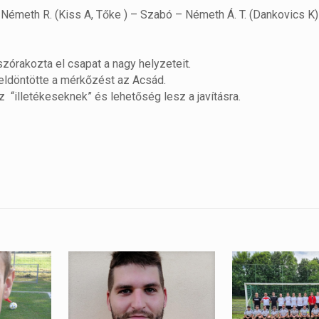
 Németh R. (Kiss A, Tőke ) – Szabó – Németh Á. T. (Dankovics K) 
szórakozta el csapat a nagy helyzeteit.
 eldöntötte a mérkőzést az Acsád.
z “illetékeseknek” és lehetőség lesz a javításra.