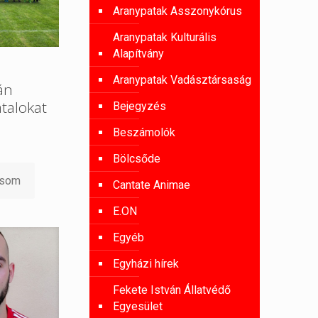
Aranypatak Asszonykórus
Aranypatak Kulturális
Alapítvány
Aranypatak Vadásztársaság
án
atalokat
Bejegyzés
Beszámolók
Bölcsőde
asom
Cantate Animae
E.ON
Egyéb
Egyházi hírek
Fekete István Állatvédő
Egyesület