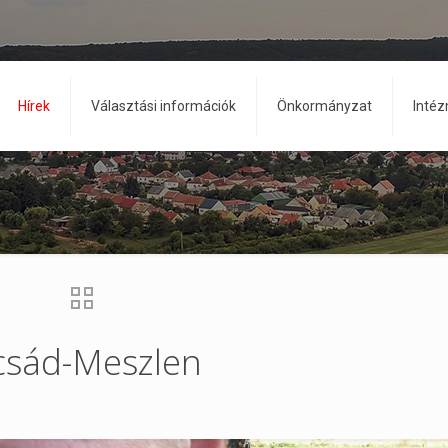
Hírek
Választási információk
Önkormányzat
Inté
csád-Meszlen