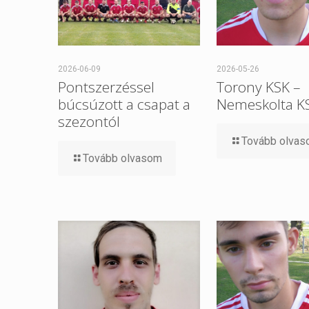
2026-06-09
2026-05-26
Pontszerzéssel
Torony KSK –
búcsúzott a csapat a
Nemeskolta K
szezontól
Tovább olva
Tovább olvasom