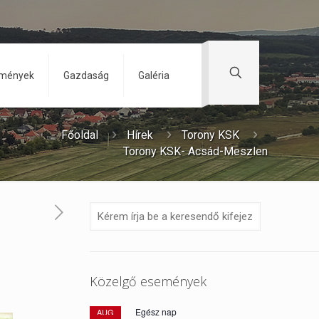
zmények
Gazdaság
Galéria
Főoldal
Hírek
Torony KSK
Torony KSK- Acsád-Meszlen
Közelgő események
Egész nap
AUG