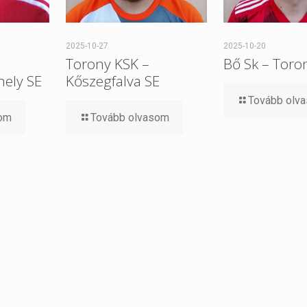
2025-10-27
2025-10-20
Torony KSK –
Bő Sk – Toro
ely SE
Kőszegfalva SE
Tovább olv
som
Tovább olvasom