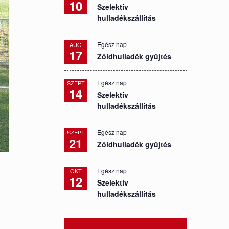
10
Szelektív
hulladékszállítás
Egész nap
AUG
17
Zöldhulladék gyűjtés
Egész nap
SZEPT
14
Szelektív
hulladékszállítás
Egész nap
SZEPT
21
Zöldhulladék gyűjtés
Egész nap
OKT
12
Szelektív
hulladékszállítás