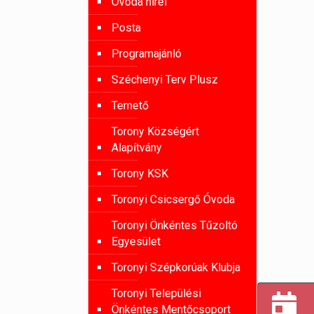
Óvoda hírei
Posta
Programajánló
Széchenyi Terv Plusz
Temető
Torony Községért
Alapítvány
Torony KSK
Toronyi Csicsergő Óvoda
Toronyi Önkéntes Tűzoltó
Egyesület
Toronyi Szépkorúak Klubja
Toronyi Települési
Önkéntes Mentőcsoport