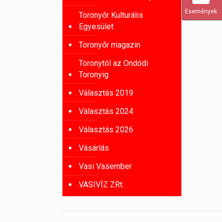
Események
Toronyőr Kulturális
Egyesület
Toronyőr magazin
Toronytól az Ondódi
Toronyig
Választás 2019
Választás 2024
Választás 2026
Vásárlás
Vasi Vasember
VASIVÍZ ZRt.