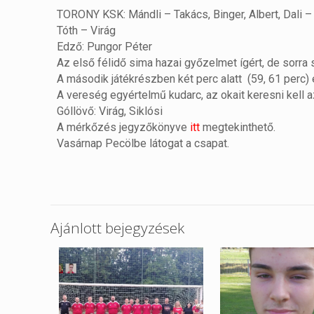
TORONY KSK: Mándli – Takács, Binger, Albert, Dali –
Tóth – Virág
Edző: Pungor Péter
Az első félidő sima hazai győzelmet ígért, de sorra 
A második játékrészben két perc alatt (59, 61 perc)
A vereség egyértelmű kudarc, az okait keresni kell a
Góllövő: Virág, Siklósi
A mérkőzés jegyzőkönyve
itt
megtekinthető.
Vasárnap Pecölbe látogat a csapat.
Ajánlott bejegyzések