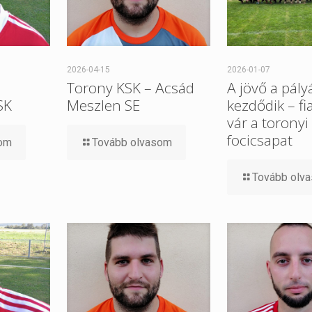
2026-04-15
2026-01-07
Torony KSK – Acsád
A jövő a pály
SK
Meszlen SE
kezdődik – fi
vár a toronyi
focicsapat
som
Tovább olvasom
Tovább olv