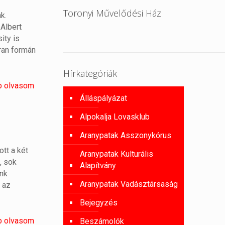
Toronyi Művelődési Ház
k.
Albert
ity is
áran formán
Hírkategóriák
b olvasom
Álláspályázat
Alpokalja Lovasklub
Aranypatak Asszonykórus
tt a két
Aranypatak Kulturális
, sok
Alapítvány
ink
Aranypatak Vadásztársaság
 az
Bejegyzés
b olvasom
Beszámolók