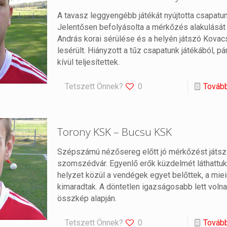
A tavasz leggyengébb játékát nyújtotta csapatun
Jelentősen befolyásolta a mérkőzés alakulását 
András korai sérülése és a helyén játszó Kovacs
lesérült. Hiányzott a tűz csapatunk játékából, p
kívül teljesítettek.
Tetszett Önnek?
0
Továb
Torony KSK – Bucsu KSK
Szépszámú nézősereg előtt jó mérkőzést játszo
szomszédvár. Egyenlő erők küzdelmét láthattuk
helyzet közül a vendégek egyet belőttek, a mie
kimaradtak. A döntetlen igazságosabb lett volna
összkép alapján.
Tetszett Önnek?
0
Továb