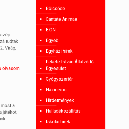
Bölcsőde
Cantate Animae
E.ON
 szép
Egyéb
zá tudtak
2, Virág,
Egyházi hírek
Fekete István Állatvédő
b olvasom
Egyesület
Gyógyszertár
Háziorvos
Hirdetmények
 most a
Hulladékszállítás
 játékot,
unk
Iskolai hírek