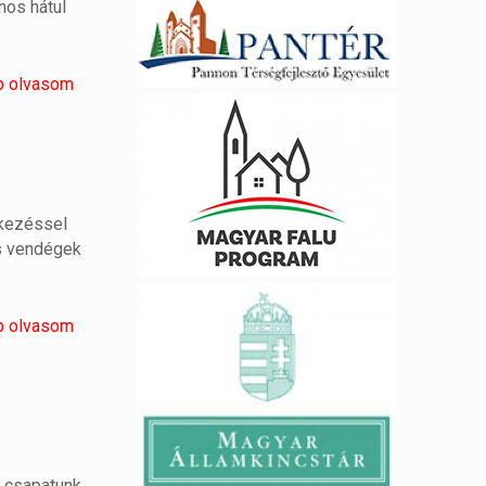
nos hátul
b olvasom
ekezéssel
es vendégek
b olvasom
i csapatunk