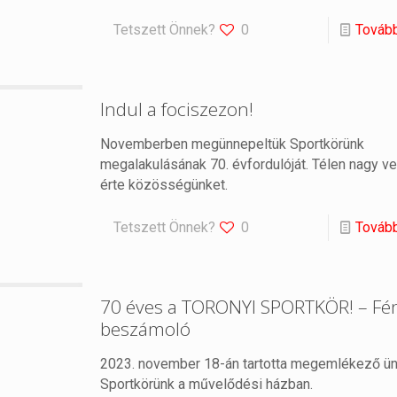
Tetszett Önnek?
0
Továb
Indul a fociszezon!
Novemberben megünnepeltük Sportkörünk
megalakulásának 70. évfordulóját. Télen nagy 
érte közösségünket.
Tetszett Önnek?
0
Továb
70 éves a TORONYI SPORTKÖR! – Fé
beszámoló
2023. november 18-án tartotta megemlékező ü
Sportkörünk a művelődési házban.