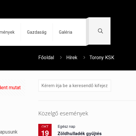
zmények
Gazdaság
Galéria
Főoldal
Hírek
Torony KSK
ent mutat
Közelgő események
Egész nap
OKT
19
kapusunk
Zöldhulladék gyűjtés