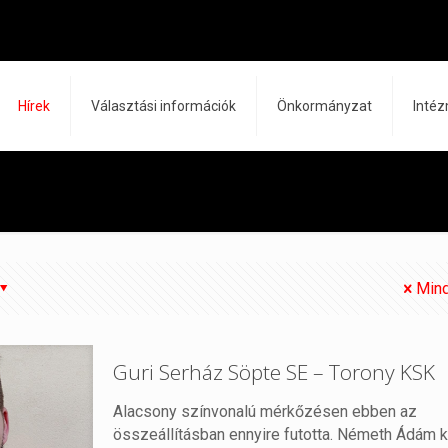
Hírek
Választási információk
Önkormányzat
Inté
Mind
Guri Serház Söpte SE – Torony KSK
Alacsony színvonalú mérkőzésen ebben az
összeállításban ennyire futotta. Németh Ádám 