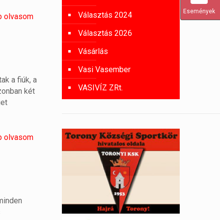
Események
Választás 2024
b olvasom
Választás 2026
Vásárlás
Vasi Vasember
ak a fiúk, a
VASIVÍZ ZRt.
zonban két
get
b olvasom
 minden
s