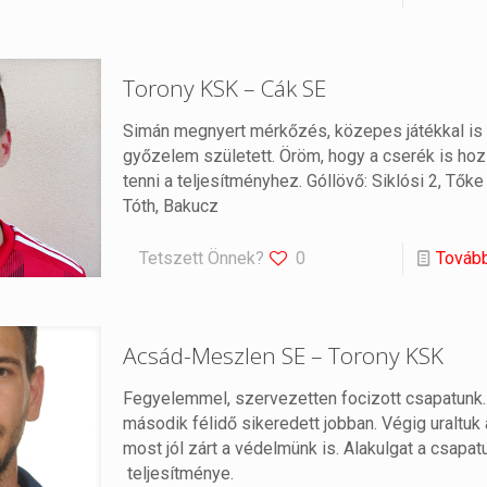
Torony KSK – Cák SE
Simán megnyert mérkőzés, közepes játékkal is
győzelem született. Öröm, hogy a cserék is hoz
tenni a teljesítményhez. Góllövő: Siklósi 2, Tőke 
Tóth, Bakucz
Tetszett Önnek?
0
Továb
Acsád-Meszlen SE – Torony KSK
Fegyelemmel, szervezetten focizott csapatunk.
második félidő sikeredett jobban. Végig uraltuk a
most jól zárt a védelmünk is. Alakulgat a csapat
teljesítménye.