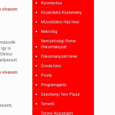
Koronavírus
b olvasom
Közérdekű Közlemény
Művelődési Ház hírei
Nekrológ
Nemzetiségi Roma
A második
Önkormányzat
igy is
Siklósi
Önkormányzati hírek
 gólpasszt.
Óvoda hírei
b olvasom
Posta
Programajánló
Széchenyi Terv Plusz
Temető
kezett,
Torony Községért