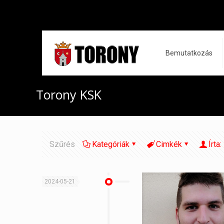
Bemutatkozás
Torony KSK
Szűrés
Kategóriák
Cimkék
Írta:
2024-05-21