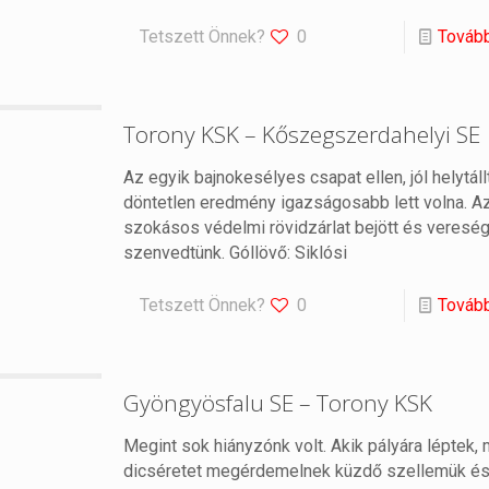
Tetszett Önnek?
0
Továb
Torony KSK – Kőszegszerdahelyi SE
Az egyik bajnokesélyes csapat ellen, jól helytállt
döntetlen eredmény igazságosabb lett volna. A
szokásos védelmi rövidzárlat bejött és veresé
szenvedtünk. Góllövő: Siklósi
Tetszett Önnek?
0
Továb
Gyöngyösfalu SE – Torony KSK
Megint sok hiányzónk volt. Akik pályára léptek,
dicséretet megérdemelnek küzdő szellemük é