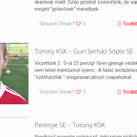
akarásuk miatt. Szép gólokat szereztünk, de saj
megint "gólerősek" maradtunk.
Tetszett Önnek?
0
Továb
Torony KSK – Guri Serház Söpte SE
Vezettünk 2 : 0-ra 25 percig! Ilyen gyenge véd
nem lehet mérkőzést nyerni... A fiatal, lendület
"szétfutották " öregurasan játszó csapatunkat.
Tetszett Önnek?
0
Továb
Perenye SE – Torony KSK
Rendkívül gyengén védekező, önbizalom nélkül