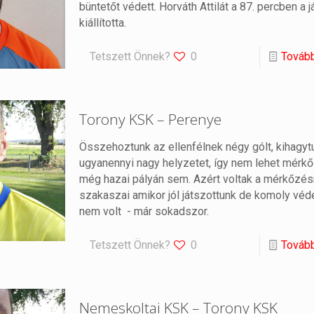
büntetőt védett. Horváth Attilát a 87. percben a 
kiállította.
Tetszett Önnek?
0
Továb
Torony KSK – Perenye
Összehoztunk az ellenfélnek négy gólt, kihagyt
ugyanennyi nagy helyzetet, így nem lehet mérkő
még hazai pályán sem. Azért voltak a mérkőzés
szakaszai amikor jól játszottunk de komoly vé
nem volt - már sokadszor.
Tetszett Önnek?
0
Továb
Nemeskoltai KSK – Torony KSK