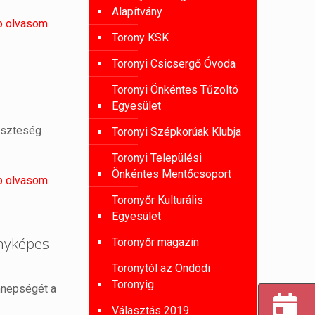
Alapítvány
b olvasom
Torony KSK
Toronyi Csicsergő Óvoda
Toronyi Önkéntes Tűzoltó
Egyesület
veszteség
Toronyi Szépkorúak Klubja
Toronyi Települési
Önkéntes Mentőcsoport
b olvasom
Toronyőr Kulturális
Egyesület
nyképes
Toronyőr magazin
Toronytól az Ondódi
Toronyig
nnepségét a
Választás 2019