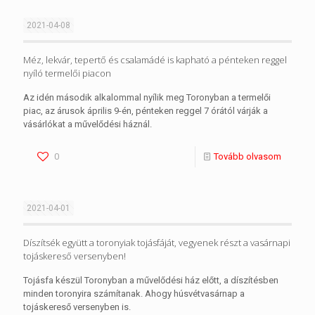
2021-04-08
Méz, lekvár, tepertő és csalamádé is kapható a pénteken reggel
nyíló termelői piacon
Az idén második alkalommal nyílik meg Toronyban a termelői
piac, az árusok április 9-én, pénteken reggel 7 órától várják a
vásárlókat a művelődési háznál.
0
Tovább olvasom
2021-04-01
Díszítsék együtt a toronyiak tojásfáját, vegyenek részt a vasárnapi
tojáskereső versenyben!
Tojásfa készül Toronyban a művelődési ház előtt, a díszítésben
minden toronyira számítanak. Ahogy húsvétvasárnap a
tojáskereső versenyben is.