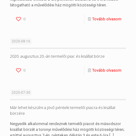
látogatható a művelődési ház mögötti közösségi téren.
0
Tovább olvasom
2020-08-16
2020. augusztus 20.-án termelői piac és kisállat börze
0
Tovább olvasom
2020-07-30
Már lehet készülni a jövő pénteki termelői piacra és kisállat
börzére
Negyedik alkalommal rendeznek termelői piacot és másodszor
kisállat börzét a toronyi művelődési ház mögötti közösségi téren;
ezúttal augusztus 7-én, pénteken délután 3 és este 6 óra
[…]