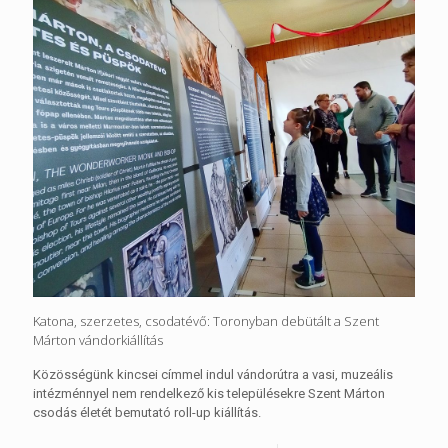
Katona, szerzetes, csodatévő: Toronyban debütált a Szent
Márton vándorkiállítás
Közösségünk kincsei címmel indul vándorútra a vasi, muzeális
intézménnyel nem rendelkező kis településekre Szent Márton
csodás életét bemutató roll-up kiállítás.