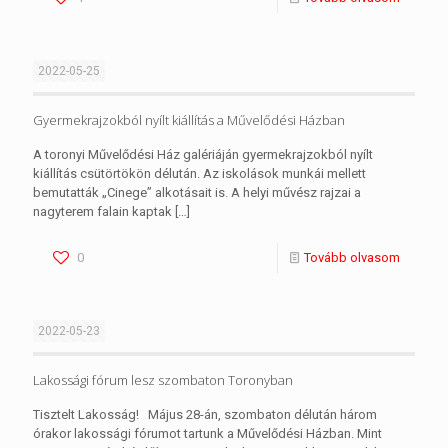
2022-05-25
Gyermekrajzokból nyílt kiállítás a Művelődési Házban
A toronyi Művelődési Ház galériáján gyermekrajzokból nyílt
kiállítás csütörtökön délután. Az iskolások munkái mellett
bemutatták „Cinege” alkotásait is. A helyi művész rajzai a
nagyterem falain kaptak
[…]
0
Tovább olvasom
2022-05-23
Lakossági fórum lesz szombaton Toronyban
Tisztelt Lakosság! Május 28-án, szombaton délután három
órakor lakossági fórumot tartunk a Művelődési Házban. Mint