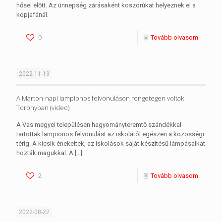
hősei előtt. Az ünnepség zárásaként koszorúkat helyeznek el a
kopjafánál.
0
Tovább olvasom
2022-11-13
A Márton-napi lampionos felvonuláson rengetegen voltak
Toronyban (video)
A Vas megyei településen hagyományteremtő szándékkal
tartottak lampionos felvonulást az iskolától egészen a közösségi
térig. A kicsik énekeltek, az iskolások saját készítésű lámpásaikat
hozták magukkal. A
[…]
2
Tovább olvasom
2022-08-22