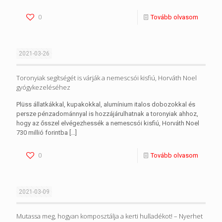
0
Tovább olvasom
2021-03-26
Toronyiak segítségét is várják a nemescsói kisfiú, Horváth Noel
gyógykezeléséhez
Plüss állatkákkal, kupakokkal, alumínium italos dobozokkal és
persze pénzadománnyal is hozzájárulhatnak a toronyiak ahhoz,
hogy az ősszel elvégezhessék a nemescsói kisfiú, Horváth Noel
730 millió forintba
[…]
0
Tovább olvasom
2021-03-09
Mutassa meg, hogyan komposztálja a kerti hulladékot! – Nyerhet