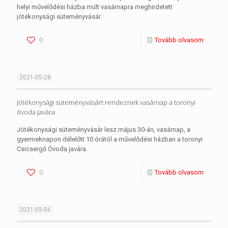
helyi művelődési házba múlt vasárnapra meghirdetett
jótékonysági süteményvásár.
0
Tovább olvasom
2021-05-28
Jótékonysági süteményvásárt rendeznek vasárnap a toronyi
óvoda javára
Jótékonysági süteményvásár lesz május 30-án, vasárnap, a
gyermeknapon délelőtt 10 órától a művelődési házban a toronyi
Csicsergő Óvoda javára.
0
Tovább olvasom
2021-05-06