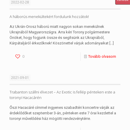
Események
2022-02-28
A háborús menekültekért fordulunk hozzátok!
Az Ukrán-Orosz háború miatt nagyon sokan menekülnek
Ukrajnából Magyarországra. Arra kéri Torony polgármestere
Önöket, hogy fogjunk össze és segítsünk az Ukrajnából,
Kárpátaljáról érkezőknek! Köszönettel várjuk adományaikat
[…]
0
Tovább olvasom
2021-09-01
Trabanton szállni élvezet – Az Exotic is fellép pénteken este a
toronyi Hacacárén
Őszi Hacacáré címmel ingyenes szabadtéri koncertre várják az
érdeklődőket szeptember 3-án, pénteken este 7 órai kezdettel a
toronyi művelődési ház mögötti rendezvénytérre.