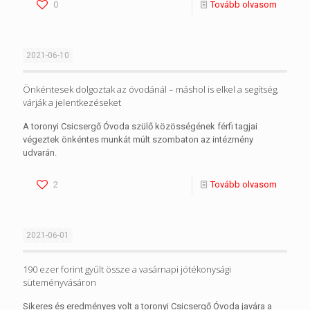
0
Tovább olvasom
2021-06-10
Önkéntesek dolgoztak az óvodánál – máshol is elkel a segítség,
várják a jelentkezéseket
A toronyi Csicsergő Óvoda szülő közösségének férfi tagjai
végeztek önkéntes munkát múlt szombaton az intézmény
udvarán.
2
Tovább olvasom
2021-06-01
190 ezer forint gyűlt össze a vasárnapi jótékonysági
süteményvásáron
Sikeres és eredményes volt a toronyi Csicsergő Óvoda javára a