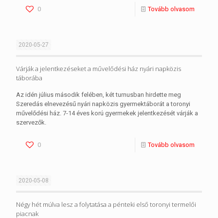
0
Tovább olvasom
2020-05-27
Várják a jelentkezéseket a művelődési ház nyári napközis
táborába
Az idén július második felében, két turnusban hirdette meg
Szeredás elnevezésű nyári napközis gyermektáborát a toronyi
művelődési ház. 7-14 éves korú gyermekek jelentkezését várják a
szervezők.
0
Tovább olvasom
2020-05-08
Négy hét múlva lesz a folytatása a pénteki első toronyi termelői
piacnak