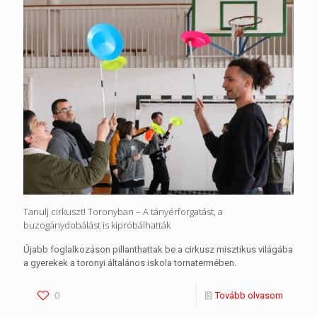
Tanulj cirkuszt! Toronyban – A tányérforgatást, a
buzogánydobálást is kipróbálhatták
Újabb foglalkozáson pillanthattak be a cirkusz misztikus világába
a gyerekek a toronyi általános iskola tornatermében.
0
Tovább olvasom