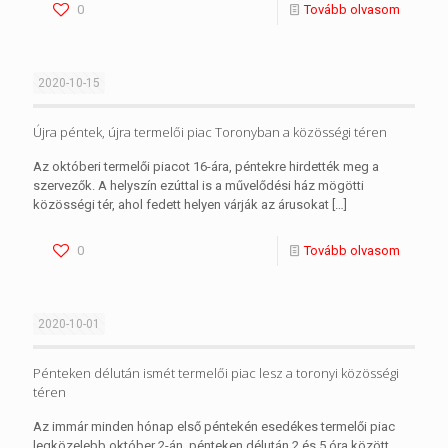
0
Tovább olvasom
2020-10-15
Újra péntek, újra termelői piac Toronyban a közösségi téren
Az októberi termelői piacot 16-ára, péntekre hirdették meg a
szervezők. A helyszín ezúttal is a művelődési ház mögötti
közösségi tér, ahol fedett helyen várják az árusokat
[…]
0
Tovább olvasom
2020-10-01
Pénteken délután ismét termelői piac lesz a toronyi közösségi
téren
Az immár minden hónap első péntekén esedékes termelői piac
legközelebb október 2-án, pénteken délután 2 és 5 óra között