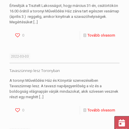
Értesítjük a Tisztelt Lakosságot, hogy március 31-én, csütörtökön
16.00 órától a toronyi Művelődési Ház zárva tart egészen vasárnap
(április 3.) reggelig, amikor kinyitnak a szavazóhelyiségek.
Megértésüket
[…]
0
Tovább olvasom
2022-03-03
Tavaszünnep lesz Toronyban
A toronyi Művelődési Ház és Könyvtár szervezésében
Tavaszünnep lesz. A tavaszi napéjegyenlőség a víz és a
boldogság világnapján várják mindazokat, akik szívesen vesznek
részt egy meghitt
[…]
0
Tovább olvasom