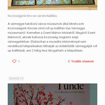
Közösségünk Kincsei vándorkiállítás
A vármegyei hatókörű városi múzeumok által létrehozott
Közösségünk Kincsei című roll up kiállítás Vas Vármegye
múzeumairól. Kiemelten a Szent Márton Intézetről. Magáról Szent
Mártonról, akinek kultusza közösség megtartó erejű
vármegyénkben. Elsősorban a muzeális intézménnyel nem
rendelkező településeken láthatják az érdeklődők vármegyéjük roll
up kiállítását, ami 2 hétig lesz látogatható a településen.
0
Tovább olvasom
2024-02-13