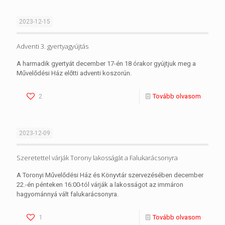
2023-12-15
Adventi 3. gyertyagyújtás
A harmadik gyertyát december 17-én 18 órakor gyújtjuk meg a
Művelődési Ház előtti adventi koszorún.
2
Tovább olvasom
2023-12-09
Szeretettel várják Torony lakosságát a Falukarácsonyra
A Toronyi Művelődési Ház és Könyvtár szervezésében december
22.-én pénteken 16:00-tól várják a lakosságot az immáron
hagyománnyá vált falukarácsonyra.
1
Tovább olvasom