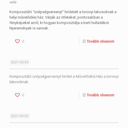
vele
Komposztáló “szépségversenyt” hirdetett a toronyi lakosoknak a
helyi művelődési ház. Várják az ötleteket, pontosabban a
fényképeket arról, ki hogyan komposztálja a kerti hulladékot.
Nyeremények is vannak.
0
Tovább olvasom
2021-03-03
Komposztáló szépségversenyt hirdet a Művelődési Ház a toronyi
lakosoknak
0
Tovább olvasom
2021-03-02