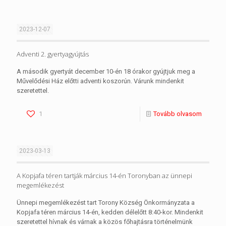
2023-12-07
Adventi 2. gyertyagyújtás
A második gyertyát december 10-én 18 órakor gyújtjuk meg a
Művelődési Ház előtti adventi koszorún. Várunk mindenkit
szeretettel.
1
Tovább olvasom
2023-03-13
A Kopjafa téren tartják március 14-én Toronyban az ünnepi
megemlékezést
Ünnepi megemlékezést tart Torony Község Önkormányzata a
Kopjafa téren március 14-én, kedden délelőtt 8:40-kor. Mindenkit
szeretettel hívnak és várnak a közös főhajtásra történelmünk