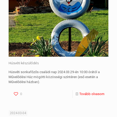
Húsvéti készülődés
Húsvéti sonkafőzős családi nap 2024.03.29-én 10:00 órától a
Művelődési Ház mögötti közösségi színtéren (eső esetén a
Művelődési házban).
0
Tovább olvasom
2024-03-04