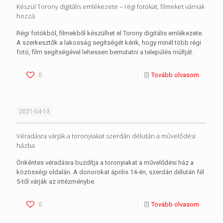
Készül Torony digitális emlékezete – régi fotókat, filmeket várnak
hozzá
Régi fotókból, filmekből készülhet el Torony digitális emlékezete.
A szerkesztők a lakosság segítségét kérik, hogy minél több régi
fotó, film segítségével lehessen bemutatni a település múltját.
0
Tovább olvasom
2021-04-13
Véradásra várják a toronyiakat szerdán délután a művelődési
házba
Önkéntes véradásra buzdítja a toronyiakat a művelődési ház a
közösségi oldalán. A donorokat április 14-én, szerdán délután fél
5-től várják az intézménybe.
0
Tovább olvasom