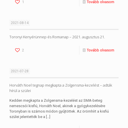
1
Tovább olvasom
2021-08-14
Toronyi Kenyérünnep és Romanap – 2021. augusztus 21.
2
Tovább olvasom
2021-07-28
Horváth Noel tegnap megkapta a Zolgensma-kezelést – adták
hírül a szülei
Kedden megkapta a Zolgensma-kezelést az SMA-beteg
nemescsói kisfiú, Horváth Noel, akinek a gyógykezelésére
Toronyban is számos módon gyűjtöttek. Az örömhírt a kisfiú
szülei jelentették be a
[…]