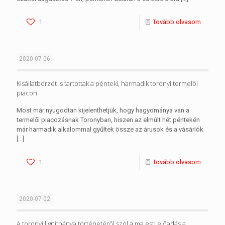
1
Tovább olvasom
2020-07-06
Kisállatbörzét is tartottak a pénteki, harmadik toronyi termelői
piacon
Most már nyugodtan kijelenthetjük, hogy hagyománya van a
termelői piacozásnak Toronyban, hiszen az elmúlt hét péntekén
már harmadik alkalommal gyűltek össze az árusok és a vásárlók
[…]
1
Tovább olvasom
2020-07-02
A toronyi lignitbánya történetéről szól a ma esti előadás a