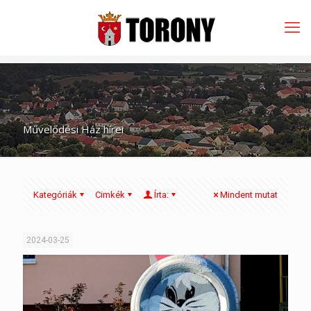
Művelődési Ház hírei
Kategóriák
Cimkék
Írta:
Mindent mutat
2024-03-25