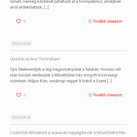
ismert, nemrég kérdőívet juttattunk el a toronyiakhoz, amelyben
arról érdeklődtünk,
[…]
0
Tovább olvasom
2022-04-20
Újra búcsú lesz Toronyban!
Újra felelevenítjük a régi hagyományokat a faluban. Hosszú idő
után búcsút rendezünk a Művelődési Ház mögötti közösségi
színtéren. Május 8-án, vasárnap reggel 9 órától a Szent
[…]
0
Tovább olvasom
2022-03-29
Csütörtök délutántól a szavazás napjáig bezár a Művelődési Ház