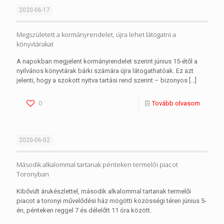
2020-06-17
Megszületett a kormányrendelet, újra lehet látogatni a
könyvtárakat
A napokban megjelent kormányrendelet szerint június 15-étől a
nyilvános könyvtárak bárki számára újra látogathatóak. Ez azt
jelenti, hogy a szokott nyitva tartási rend szerint – bizonyos
[…]
0
Tovább olvasom
2020-06-02
Második alkalommal tartanak pénteken termelői piacot
Toronyban
Kibővült árukészlettel, második alkalommal tartanak termelői
piacot a toronyi művelődési ház mögötti közösségi téren június 5-
én, pénteken reggel 7 és délelőtt 11 óra között.