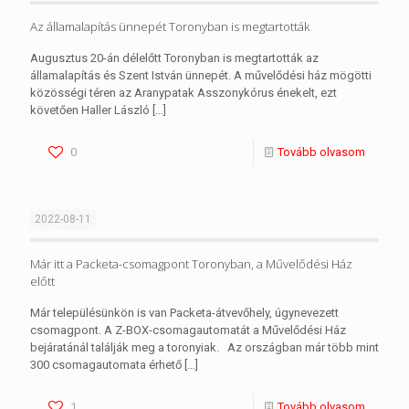
Az államalapítás ünnepét Toronyban is megtartották
Augusztus 20-án délelőtt Toronyban is megtartották az
államalapítás és Szent István ünnepét. A művelődési ház mögötti
közösségi téren az Aranypatak Asszonykórus énekelt, ezt
követően Haller László
[…]
0
Tovább olvasom
2022-08-11
Már itt a Packeta-csomagpont Toronyban, a Művelődési Ház
előtt
Már településünkön is van Packeta-átvevőhely, úgynevezett
csomagpont. A Z-BOX-csomagautomatát a Művelődési Ház
bejáratánál találják meg a toronyiak. Az országban már több mint
300 csomagautomata érhető
[…]
1
Tovább olvasom