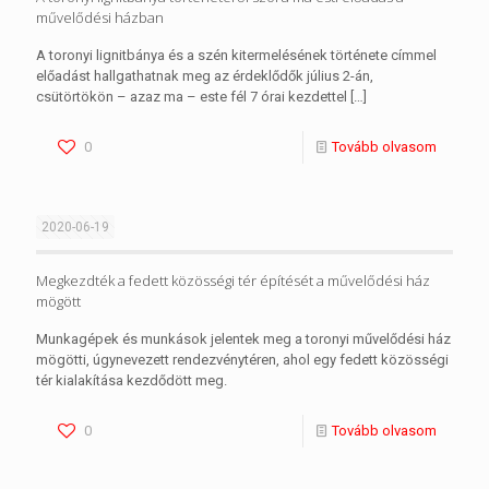
művelődési házban
A toronyi lignitbánya és a szén kitermelésének története címmel
előadást hallgathatnak meg az érdeklődők július 2-án,
csütörtökön – azaz ma – este fél 7 órai kezdettel
[…]
0
Tovább olvasom
2020-06-19
Megkezdték a fedett közösségi tér építését a művelődési ház
mögött
Munkagépek és munkások jelentek meg a toronyi művelődési ház
mögötti, úgynevezett rendezvénytéren, ahol egy fedett közösségi
tér kialakítása kezdődött meg.
0
Tovább olvasom