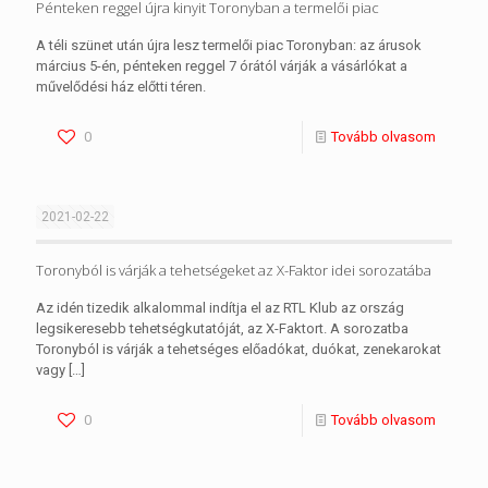
Pénteken reggel újra kinyit Toronyban a termelői piac
A téli szünet után újra lesz termelői piac Toronyban: az árusok
március 5-én, pénteken reggel 7 órától várják a vásárlókat a
művelődési ház előtti téren.
0
Tovább olvasom
2021-02-22
Toronyból is várják a tehetségeket az X-Faktor idei sorozatába
Az idén tizedik alkalommal indítja el az RTL Klub az ország
legsikeresebb tehetségkutatóját, az X-Faktort. A sorozatba
Toronyból is várják a tehetséges előadókat, duókat, zenekarokat
vagy
[…]
0
Tovább olvasom