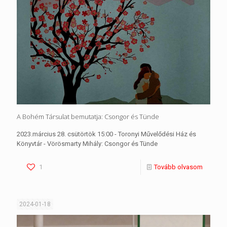
A Bohém Társulat bemutatja: Csongor és Tünde
2023.március 28. csütörtök 15:00 - Toronyi Művelődési Ház és
Könyvtár - Vörösmarty Mihály: Csongor és Tünde
1
Tovább olvasom
2024-01-18