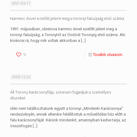
2021-02-17
Harminc évvel ezelőtt jelent meg a toronyi faluújság első száma
1991. májusában, idestova harminc évvel ezelőtt jelent meg a
toronyi faluújság, a Toronytól az Ondódi Toronyig első száma. Aki
kíváncsi rá, hogy mik voltak akkoriban a
[…]
0
Tovább olvasom
2020-12-22
Áll Torony karácsonyfája, szívesen fogadjuk a személyes
díszeket
Idén nem találkozhatunk együtt a toronyi „Mindenki Karácsonya”
rendezvényén, ennek ellenére felállítottuk a művelődési ház előtt a
falu karácsonyfáját. Kérünk mindenkit, amennyiben kedve tarja, az
összefogás
[…]